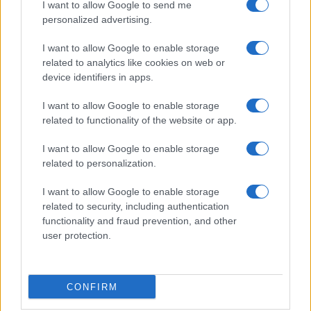
I want to allow Google to send me
personalized advertising.
I want to allow Google to enable storage
related to analytics like cookies on web or
device identifiers in apps.
I want to allow Google to enable storage
related to functionality of the website or app.
I want to allow Google to enable storage
related to personalization.
I want to allow Google to enable storage
related to security, including authentication
functionality and fraud prevention, and other
user protection.
CONFIRM