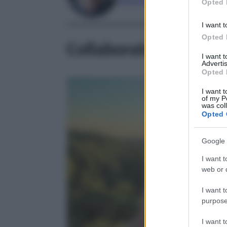
UX/UI Designer
Opted 
I want t
Opted 
Collaboratori
I want 
Advertis
Opted 
I want t
of my P
was col
Opted 
Google 
I want t
web or d
I want t
purpose
I want 