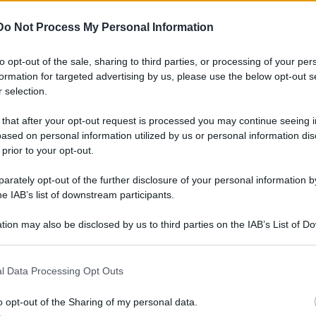
Do Not Process My Personal Information
to opt-out of the sale, sharing to third parties, or processing of your per
Cinzia Landini
formation for targeted advertising by us, please use the below opt-out s
Account Manager
 selection.
 that after your opt-out request is processed you may continue seeing i
ased on personal information utilized by us or personal information dis
 prior to your opt-out.
rately opt-out of the further disclosure of your personal information by
he IAB’s list of downstream participants.
Graziano Brunori
tion may also be disclosed by us to third parties on the IAB’s List of 
Full Stack Developer
 that may further disclose it to other third parties.
 that this website/app uses one or more Google services and may gath
l Data Processing Opt Outs
including but not limited to your visit or usage behaviour. You may click 
 to Google and its third-party tags to use your data for below specifi
Alberto Baldassarri
o opt-out of the Sharing of my personal data.
ogle consent section.