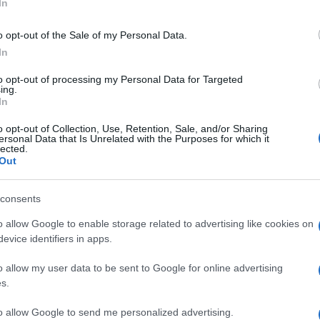
IT Expert
In
o opt-out of the Sale of my Personal Data.
In
to opt-out of processing my Personal Data for Targeted
ing.
In
o opt-out of Collection, Use, Retention, Sale, and/or Sharing
ersonal Data that Is Unrelated with the Purposes for which it
lected.
Out
Alessandra Napoli
consents
Laureata in
o allow Google to enable storage related to advertising like cookies on
Comunicazione,
evice identifiers in apps.
Tecnologie e
Beatrice Tursi
Culture Digitali
o allow my user data to be sent to Google for online advertising
Esperta di TV e
mondo dello
s.
spettacolo
to allow Google to send me personalized advertising.