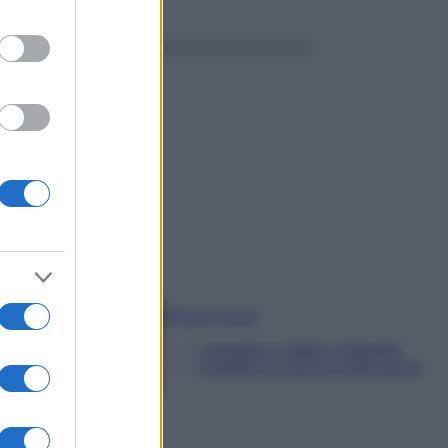
Chiara Carnà
Laureata in lettere e filosofia
Esperta in cinema e televisione