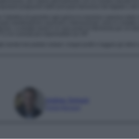
ttenimento, per coprire giornalmente con un numero elevato di arti
mportanti programmi delle principali televisioni del digitale e del s
on l’obiettivo di garantire ogni giorno la massima copertura delle
cipali manifestazioni nazionali e internazionali, sono in contatto c
acolo. La testata ormai è un vero punto di riferimento per chi d
V e le curiosità più imprevedibili sui VIP.
it
, tramite link potrete visitare i singoli profili e leggere gli ultimi
Andrea Tognoni
Digital Manager