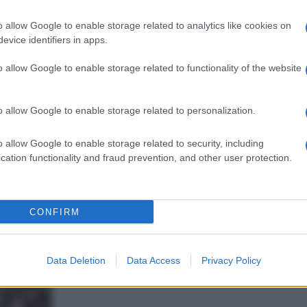
o allow Google to enable storage related to analytics like cookies on
evice identifiers in apps.
o allow Google to enable storage related to functionality of the website
o allow Google to enable storage related to personalization.
o allow Google to enable storage related to security, including
cation functionality and fraud prevention, and other user protection.
Eleonora Gasparini
Francesca Sim
Laureata in
Esperta i
Informazione,
CONFIRM
e gossip
Editoria e
Laureata 
Giornalismo
Letteratur
Esperta di TV e
Filologia
mondo dello
Data Deletion
Data Access
Privacy Policy
Moderna
spettacolo