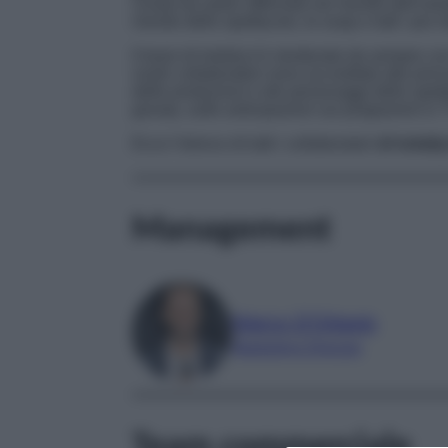
curata da autori affermati nel mondo dell’intra
mondo dello spettacolo, le soap e tutti i più i
Il team di tvdaily.it è strutturato da sempre c
nostri collaboratori sono accreditati alle prin
delle produzioni e dei personaggi dello spett
gossip, sulle anticipazioni sui programmi in T
Ecco l’elenco di tutti i collaboratori
di tvdaily.
Management
Marco D’Ottavio
Marketing Director
Team commerciale