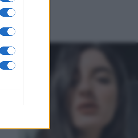
one
n soap
in
a e