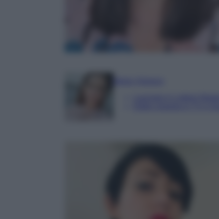
Marta Vitulano
Laureata in Lettere Mode
Editor esperta in TV e G