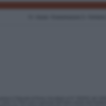
TV
Gossip
Programmazione Tv
Film
Serie
a presso il Tribunale di Roma: Anicaflash srl N° 35/2019 del 1
 Serie TV, Film e più in generale dell’intero mondo dell’intratte