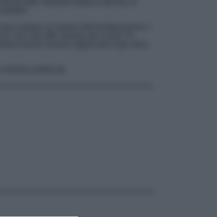
coli tutta l’attualità legata al gossip, al
atellite.
 news relative al mondo dell’intrattenimento. I
on i più noti uffici stampa dei canali TV,
esidera essere sempre aggiornato sugli ultimi
 contributi pubblicati: