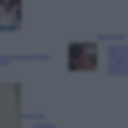
Martina Monti
Laureata 
lettere, c
rne alla Statale di Milano
specializ
ossip
in editori
Esperta d
fiction e 
Silvia Farris
Laureata in