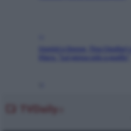
TV
Uomini e Donne, Tina Cipollari 
Maro: “Lui pensa solo a quello”
1
2