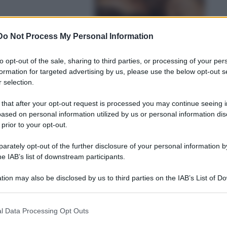
rtino: scatti
Do Not Process My Personal Information
to opt-out of the sale, sharing to third parties, or processing of your per
formation for targeted advertising by us, please use the below opt-out s
 selection.
 that after your opt-out request is processed you may continue seeing i
ased on personal information utilized by us or personal information dis
 prior to your opt-out.
: Natalia confessa.
rately opt-out of the further disclosure of your personal information by
he IAB’s list of downstream participants.
tion may also be disclosed by us to third parties on the IAB’s List of 
 that may further disclose it to other third parties.
Leg
 that this website/app uses one or more Google services and may gath
l Data Processing Opt Outs
including but not limited to your visit or usage behaviour. You may click 