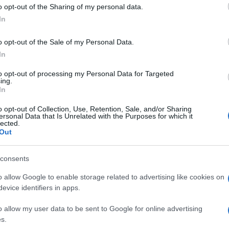
 to Google and its third-party tags to use your data for below specifi
o opt-out of the Sharing of my personal data.
ogle consent section.
 Turche: Aydan
In
o opt-out of the Sale of my Personal Data.
In
to opt-out of processing my Personal Data for Targeted
ing.
In
o opt-out of Collection, Use, Retention, Sale, and/or Sharing
ersonal Data that Is Unrelated with the Purposes for which it
 Turche: Eda
lected.
Out
ta!
consents
o allow Google to enable storage related to advertising like cookies on
evice identifiers in apps.
o allow my user data to be sent to Google for online advertising
s.