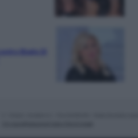
contro Biagio Di
© – TvDaily.it – Anicaflash S.r.l. – P.Iva 01816001000 – Testata Giornalistica regi
Chi siamo
Redazione
Codice Etico
Contatti