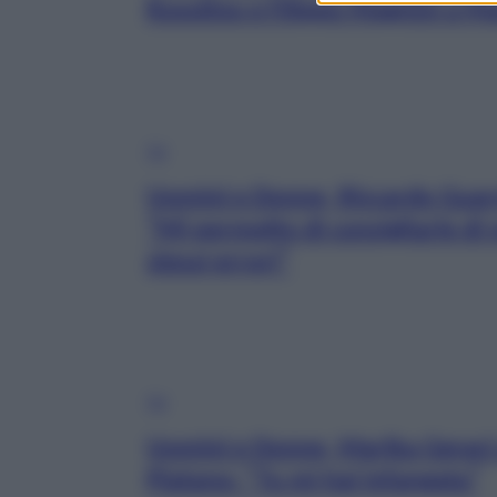
Rosolino e Filippo Magnini a M
TV
Uomini e Donne, Riccardo Guarn
“Mi permetto di consigliarle di
stessi errori”
TV
Uomini e Donne, Marika Geraci 
Platano: “Tu mi hai infangata”