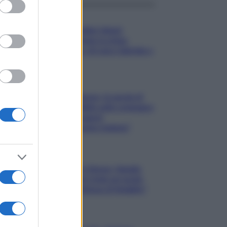
ed purposes
Gossip
Temptation Island,
presentata la prima
coppia: chi sono Gabriele e
Sara
Gossip
Uomini e Donne, le parole di
Andrea Zelletta sulla compagna
Natalia Paragoni:
“L’affronteremo insieme”
Gossip
Uomini e Donne, Natalia
Paragoni rivela sui social:
“Ho il linfoma di Hodgkin”
Gossip