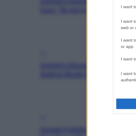
Uomini e Donne, Roberta Giusti 
I want 
Luca: “Se non è qua, non fatelo
I want t
web or d
I want t
or app.
TV
I want t
Uomini e Donne: baci bollenti pe
I want t
Andrea Nicole Conte e Roberta 
authenti
TV
Grande Fratello Vip: la sorpres