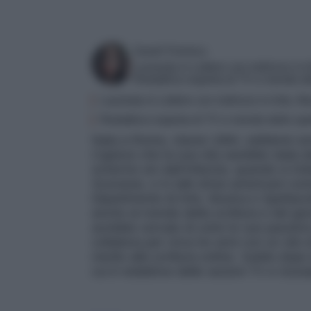
Sarah Formica
Laureata in Lettere con indirizzo in 
Redattrice esperta di TV e mondo de
Laureata in Lettere con indirizzo in Arte, M
Redattrice esperta di TV e mondo dello spe
Nata a Roma, classe 1994, sebbene avr
Capisce che la sua vita sarebbe stata dev
schermo sin dall’infanzia, quando si imb
Scorsese, e in talk-show americani come
Dipartimento di Arte, Musica e Spettacol
anche al mondo della scrittura e del g
avrebbe cercato di unire le sue passioni 
collabora per circa tre anni con un sito 
merito alla scrittura online. Subito dopo l
cui è redattrice delle sezioni TV e Gossi