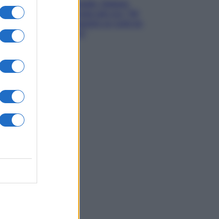
Grande Fratello, Stefania
Orlando rivela solo ora: “Mi
sarebbe piaciuto un ruolo da
opinionista”