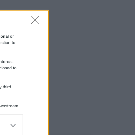
sonal or
ection to
nterest-
closed to
 third
Downstream
gi anche
er and store
to grant or