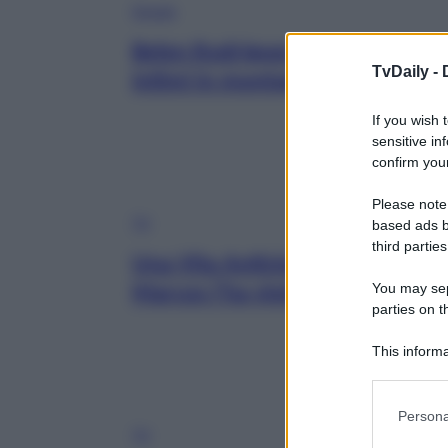
Gossip
Belen Rodriguez e Stefano De Ma
TvDaily -
intimi in montagna!
If you wish 
sensitive in
confirm your
Please note
TV
based ads b
third parties
Una Vita Anticipazioni Spagnole
You may sepa
Marcos l’ha violentata!
parties on t
This informa
Participants
Please note
Persona
information 
TV