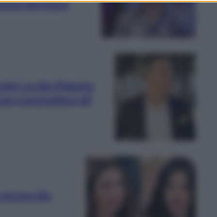
anuel Bortuzzo
ieri su Ida Platano:
 non commettere gli
accusa Ida