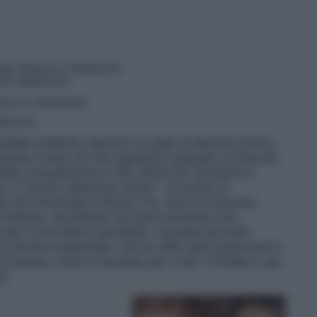
Arte, Musica e Spettacolo
llo spettacolo
usica e Spettacolo
ttacolo
ebbe preferito nascere un paio di decenni prima.
ota a tutto ciò che riguarda il grande e il piccolo
atte casualmente in film diretti da Tarantino e
 il “David Letterman Show”. Si laurea al
o all’Università di Roma Tre, dove si avvicina
iornalismo, decidendo da quel momento che
per il suo futuro lavorativo. Durante gli studi
di cinema amatoriale, che le offre basi essenziali in
a laurea, inizia a lavorare per il sito TVDaily.it, per
p.