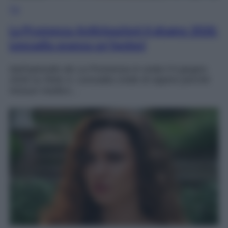
TV
La Promessa Anticipazioni 6 giugno 2026:
Leocadia avanza un’ipotesi
Nell’episodio de La Promessa in onda il 6 giugno
2026 su Rete 4, Leocadia crede di sapere perché
nessun medico…