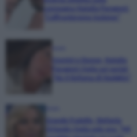
Andrea Zelletta sulla
compagna Natalia Paragoni:
“L’affronteremo insieme”
Gossip
Uomini e Donne, Natalia
Paragoni rivela sui social:
“Ho il linfoma di Hodgkin”
Gossip
Grande Fratello, Stefania
Orlando rivela solo ora: “Mi