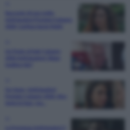
TV
Racconto di una notte,
Anticipazioni Puntata 6 giugno
2026: Canfeza lascia Mahir
TV
Un Posto al Sole 5 giugno
2026 Anticipazioni: Diego
tradisce Ida?
TV
Far Away, Anticipazioni
Puntata 5 giugno 2026: Alya
tenta la fuga, ma…
TV
La Promessa Anticipazioni 5