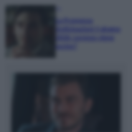
TV
La Promessa
Anticipazioni 5 giugno
2026: Lorenzo viene
ucciso?