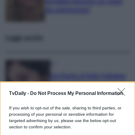
sarebbe piaciuto un ruolo
da opinionista”
Leggi anche
TV
Un Posto al Sole 4 giugno
2026 Anticipazioni: Rosa
disperata, Damiano
TvDaily -
Do Not Process My Personal Information
fallisce…
If you wish to opt-out of the sale, sharing to third parties, or
processing of your personal or sensitive information for
targeted advertising by us, please use the below opt-out
section to confirm your selection.
TV