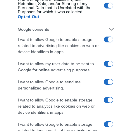
Retention, Sale, and/or Sharing of my
Anticipazioni Puntata 4
Personal Data that Is Unrelated with the
Purposes for which it was collected.
giugno 2026: Mahir in
Opted Out
ospedale
Google consents
I want to allow Google to enable storage
related to advertising like cookies on web or
TV
device identifiers in apps.
Un Posto al Sole 3
I want to allow my user data to be sent to
giugno 2026
Google for online advertising purposes.
Anticipazioni: Cristina si
I want to allow Google to send me
sente male…
personalized advertising.
I want to allow Google to enable storage
related to analytics like cookies on web or
device identifiers in apps.
TV
I want to allow Google to enable storage
Far Away, Anticipazioni
related to functionality of the website or app.