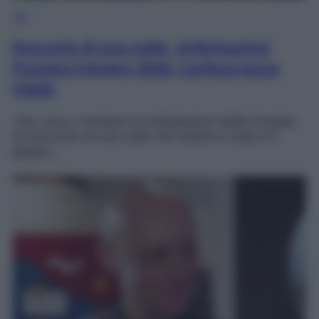
TV
Racconto di una notte, Anticipazioni
Puntata 6 giugno 2026: Canfeza lascia
Mahir
Che cosa ci rivelano le Anticipazioni della Puntata
di Racconto di una notte che andrà in onda il 6
giugno…