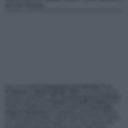
piccola Rafaela…
Ecco le incredibili
Anticipazioni
dell’
episodio
de
La
Promessa
di
sabato 6 giugno 2026
: a La Promessa la
tensione è palpabile. Oltre alle
preoccupanti condizioni
di
salute della piccola
Rafaela
,
Leocadia sostiene
che i
medici si rifiutino di visitare la bambina
a causa delle
minacce del barone
de Valladares; per giunta, Martina
sostiene questa ipotesi. Intanto, Manuel ed Enora testano
con successo il nuovo motore. Così, i due aprono alla
possibilità di utilizzare l’aeroplano per raggiungere