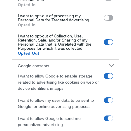
not limited to your visit or usage behaviour. You may click to
Opted In
grant or deny consent to Google and its third-party tags to
use your data for below specified purposes in below Google
I want to opt-out of processing my
consent section.
Personal Data for Targeted Advertising.
Leggi anche
Opted In
I want to opt-out of Collection, Use,
Retention, Sale, and/or Sharing of my
Personal Data that Is Unrelated with the
Purposes for which it was collected.
Gossip
Opted Out
Temptation Island, presentata
la prima coppia: chi sono
Google consents
Gabriele e Sara
I want to allow Google to enable storage
related to advertising like cookies on web or
Gossip
device identifiers in apps.
Uomini e Donne, le parole di Andrea
I want to allow my user data to be sent to
Zelletta sulla compagna Natalia
Google for online advertising purposes.
Paragoni: “L’affronteremo insieme”
I want to allow Google to send me
personalized advertising.
Gossip