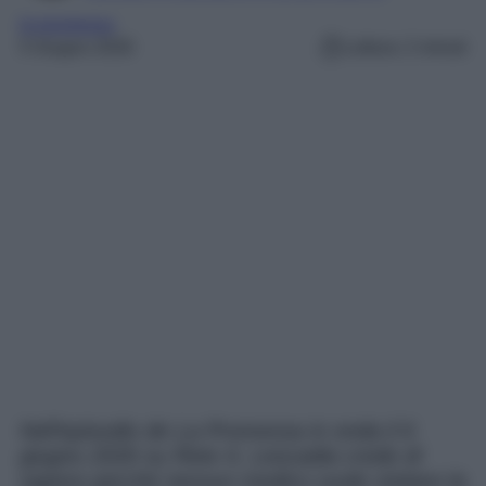
la promessa
5 Giugno 2026
Lettura: 2 minuti
Nell’episodio de La Promessa in onda il 6
giugno 2026 su Rete 4, Leocadia crede di
sapere perché nessun medico vuole visitare la