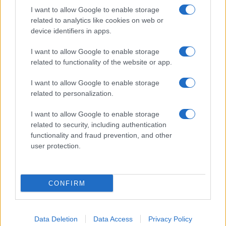
Uomini e Donne, Natalia
I want to allow Google to enable storage
Paragoni rivela sui social: “Ho il
related to analytics like cookies on web or
linfoma di Hodgkin”
device identifiers in apps.
I want to allow Google to enable storage
Gossip
related to functionality of the website or app.
Grande Fratello, Stefania Orlando
I want to allow Google to enable storage
rivela solo ora: “Mi sarebbe
related to personalization.
piaciuto un ruolo da opinionista”
I want to allow Google to enable storage
related to security, including authentication
functionality and fraud prevention, and other
user protection.
© – TvDaily.it – Anicaflash S.r.l. – P.Iva 01816001000 – Testata Giornalistica
registrata presso il Tribunale ordinario di Roma, n° 35/2019 del 14/03/2019
CONFIRM
Chi siamo
Redazione
Codice Etico
Contatti
Data Deletion
Data Access
Privacy Policy