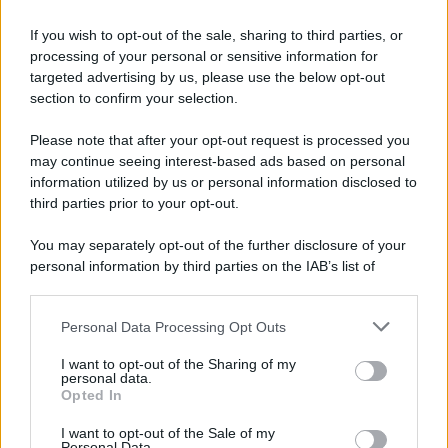
soddisfatti del loro operato! Allora, vista la situazione, i
due aprono alla
possibilità di utilizzare l’aeroplano
per
If you wish to opt-out of the sale, sharing to third parties, or
raggiungere quanto più velocemente possibile un dottore
in Paese per Rafaela; il punto, però, è che, come ha
processing of your personal or sensitive information for
raccontato Tono a Enora, Manuel ha stretto un patto con i
targeted advertising by us, please use the below opt-out
genitori che sancisce che non possa più pilotare!
section to confirm your selection.
La Promessa
, l’avvincente soap opera spagnola, va in
Please note that after your opt-out request is processed you
onda
dal lunedì alla domenica
alle
19:45
su
Rete 4
.
may continue seeing interest-based ads based on personal
Leggi anche
La Promessa Anticipazioni Settimanali:
information utilized by us or personal information disclosed to
Puntate dal 31 maggio al 6 giugno 2026
third parties prior to your opt-out.
You may separately opt-out of the further disclosure of your
personal information by third parties on the IAB’s list of
downstream participants.
Personal Data Processing Opt Outs
This information may also be disclosed by us to third parties
on the IAB’s List of Downstream Participants that may further
I want to opt-out of the Sharing of my
disclose it to other third parties.
personal data.
Opted In
Please note that this website/app uses one or more Google
services and may gather and store information including but
I want to opt-out of the Sale of my
Personal Data.