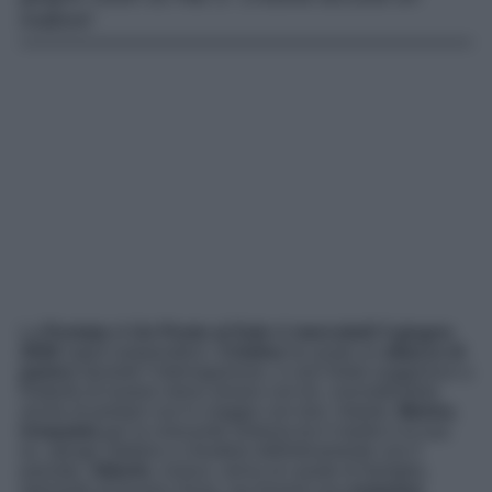
malore!
La
Puntata
di
Un Posto al Sole
di
mercoledì 3 giugno
2026
saprà sorprenderci.
Cristina
ha avuto un
attacco di
panico
durante l’interrogazione, e così Greta suggerisce a
Roberto di essere meno severo con lei, concedendole
anche di portare Leo in viaggio con loro. Intanto,
Marina
,
irrequieta
per la crescente sintonia tra il marito e la sua
ex, spinge Stefano a chiudere definitivamente con il
passato.
Alberto
, invece, arriva al casale di famiglia,
sperando di trovarci Anna, ma troverà una
sorpresa