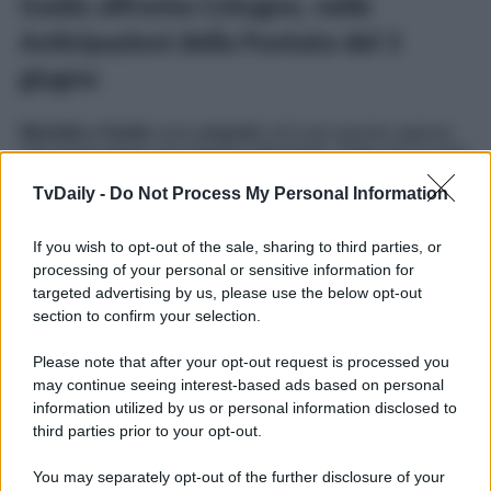
Guido affronta Cotugno, nelle
Anticipazioni della Puntata del 3
giugno
Mariella e Guido
sono
esausti
, ed è per questa ragione
che hanno preso una drastica decisione. Dato che si sono
visti costretti a subire l’ennesima
intrusione
da parte
di
Cotugno
nella loro quotidianità, i due hanno stabilito che
TvDaily -
Do Not Process My Personal Information
le cose dovessero cambiare; allora, l’Altieri e Del Bue
hanno riflettuto insieme su di una possibile soluzione per
If you wish to opt-out of the sale, sharing to third parties, or
risolvere il problema quanto prima, e una volta per tutte.
Adesso,
l’uomo sta per prendere l’amico di petto
…
processing of your personal or sensitive information for
peccato che non farà altro che complicare ancora di più le
targeted advertising by us, please use the below opt-out
cose ancora!
section to confirm your selection.
Un Posto al Sole
, la longeva soap opera partenopea, va
Please note that after your opt-out request is processed you
in onda dal lunedì al venerdì alle
20:45
su
Rai 3
.
may continue seeing interest-based ads based on personal
Potrebbe interessarti
Un Posto al Sole 27 maggio 2026
information utilized by us or personal information disclosed to
Anticipazioni: Alberto spiazza!
third parties prior to your opt-out.
You may separately opt-out of the further disclosure of your