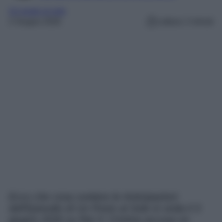
Un posto al sole
2 Giugno 2026
Lettura: 2 minuti
Ecco che cosa svelano le Anticipazioni
dell’Episodio di Un Posto al Sole in onda il 3
giugno 2026 su Rai 3: Cristina accusa un