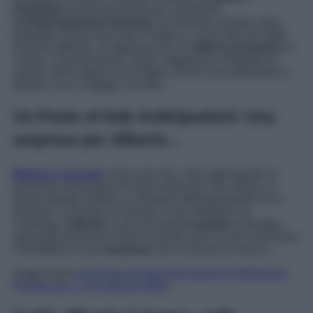
irrequieta
anche perché sta per sostenere
un’interrogazione decisiva
: se dovesse andare male,
potrebbe essere bocciata. Proprio a causa del suo stato
d’animo alterato, la ragazzina ha un
attacco di panico
in
classe. A questo punto, Greta suggerisce a Roberto di
essere meno rigido con la figlia, anche concedendole di
portare Leo in viaggio con loro…
Un Posto al Sole Anticipazioni: Una
sorpresa per Alberto…
Marina è nervosa
come non mai, mal sopportando la
presenza ormai fissa di Greta nella loro vita. Allora, la
donna spinge Stefano a chiudere definitivamente con il
passato. Ce la farà a centrare il suo obiettivo? Al
contempo,
Alberto
si sta recando
al casale
di famiglia,
sperando di trovarci Anna; la verità, però, è che l’avvocato
s’imbatterà in una
sorpresa
che lo lascerà di stucco…
Leggi anche
Un Posto al Sole Anticipazioni Settimanali:
Puntate dal 1° al 5 giugno 2026