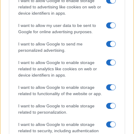
I want to allow Google to enable storage
related to advertising like cookies on web or
Gossip
device identifiers in apps.
Uomini e Donne, le parole di Andrea
I want to allow my user data to be sent to
Zelletta sulla compagna Natalia
Google for online advertising purposes.
Paragoni: “L’affronteremo insieme”
I want to allow Google to send me
personalized advertising.
Gossip
Uomini e Donne, Natalia
I want to allow Google to enable storage
Paragoni rivela sui social: “Ho il
related to analytics like cookies on web or
linfoma di Hodgkin”
device identifiers in apps.
I want to allow Google to enable storage
Gossip
related to functionality of the website or app.
Grande Fratello, Stefania Orlando
I want to allow Google to enable storage
rivela solo ora: “Mi sarebbe
related to personalization.
piaciuto un ruolo da opinionista”
I want to allow Google to enable storage
related to security, including authentication