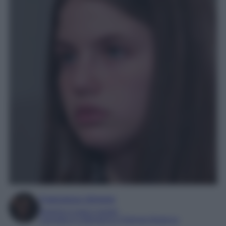
Francesca Simone
Esperta in soap e gossip
Laureata in Letteratura e Filologia Moderna