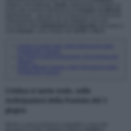
inattesa. Nel frattempo,
Guido
, determinato a mettere un
punto alle continue interferenze di
Cotugno
,
lo affronta
apertamente… peccato che la situazione si complicherà
notevolmente! Vediamo più nel dettaglio che cosa
succederà nelle
anticipazioni
dell’
episodio
che andrà in
onda
domani
, come sempre alle
20:45
su
Rai 3
.
Cristina si sente male, nelle Anticipazioni della
Puntata del 3 giugno
Un Posto al Sole Anticipazioni: Una sorpresa per
Alberto…
Guido affronta Cotugno, nelle Anticipazioni della
Puntata del 3 giugno
Cristina si sente male, nelle
Anticipazioni della Puntata del 3
giugno
Mentre a casa la tensione è palpabile a causa dei
dissapori tra Greta, Roberto e Marina,
Cristina
è