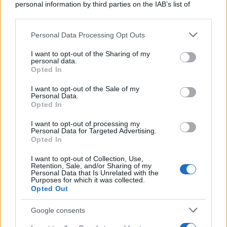
personal information by third parties on the IAB’s list of
downstream participants.
Personal Data Processing Opt Outs
This information may also be disclosed by us to third parties
on the IAB’s List of Downstream Participants that may further
I want to opt-out of the Sharing of my
disclose it to other third parties.
personal data.
Opted In
Please note that this website/app uses one or more Google
services and may gather and store information including but
I want to opt-out of the Sale of my
Personal Data.
not limited to your visit or usage behaviour. You may click to
Opted In
grant or deny consent to Google and its third-party tags to
use your data for below specified purposes in below Google
I want to opt-out of processing my
consent section.
Personal Data for Targeted Advertising.
Leggi anche
Opted In
I want to opt-out of Collection, Use,
Retention, Sale, and/or Sharing of my
Personal Data that Is Unrelated with the
Purposes for which it was collected.
Gossip
Opted Out
Temptation Island, presentata
la prima coppia: chi sono
Google consents
Gabriele e Sara