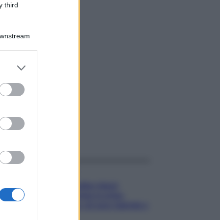
 third
Downstream
er and store
to grant or
ed purposes
gi anche
Gossip
Temptation Island,
presentata la prima
coppia: chi sono Gabriele e
Sara