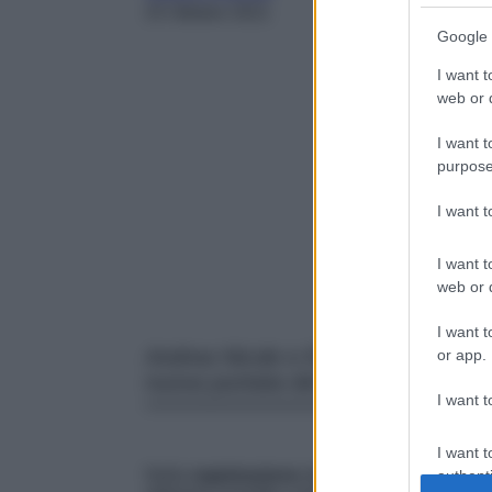
25 Ottobre 2021
Google 
I want t
web or d
I want t
purpose
I want 
I want t
web or d
I want t
Andrea Nicole e Roberta si scambiano
or app.
nuova puntata del dating show di C
I want t
I want t
Nella
registrazione
della
nuova puntata
di
authenti