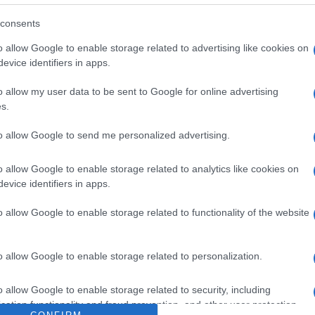
Lettura: 2 minuti
consents
o allow Google to enable storage related to advertising like cookies on
evice identifiers in apps.
o allow my user data to be sent to Google for online advertising
s.
to allow Google to send me personalized advertising.
o allow Google to enable storage related to analytics like cookies on
evice identifiers in apps.
o allow Google to enable storage related to functionality of the website
 baci bollenti con i loro corteggiatori nella
anale 5.
o allow Google to enable storage related to personalization.
o allow Google to enable storage related to security, including
Uomini e Donne
, avvenuta
domenica 24 ottobre 2021
,
cation functionality and fraud prevention, and other user protection.