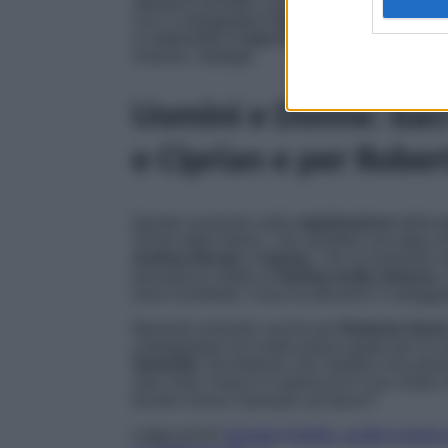
abbiamo assistito a ben
due baci del Trono
con il corteggiatore
Ciprian
e quello di
Robe
si tratterebbe di
baci bollenti
che il
dating 
insieme i dettagli:
Uomini e Donne: baci
e Ciprian e per Rober
Quanto avvenuto nella
registrazione
della
n
Vicolo delle News”, che avrebbe una talpa all
Andrea Nicole
e
Ciprian
, che al momento se
percepisce infatti un
feeling molto intenso
,
sono scambiati. Cosa ne penserà il corteggi
Momenti romantici anche per
Roberta Giust
corteggiatore era molto preoccupato per la cres
Samuele
. Ricordiamo che Salatino era persi
aver visto il bacio in esterna tra il suo rivale 
da dire invece Samuele sul bacio?
Leggi anche
Grande Fratello, scatta il primo