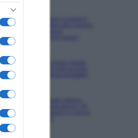
Gossip
Uomini e Donne, le parole di
Andrea Zelletta sulla compagna
Natalia Paragoni:
“L’affronteremo insieme”
Gossip
Uomini e Donne, Natalia
Paragoni rivela sui social:
“Ho il linfoma di Hodgkin”
Gossip
Grande Fratello, Stefania
Orlando rivela solo ora: “Mi
sarebbe piaciuto un ruolo da
opinionista”