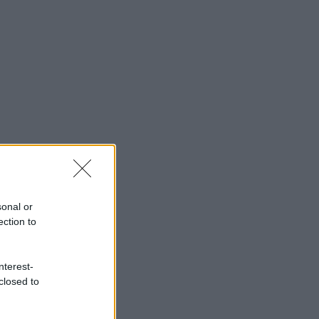
sonal or
ection to
nterest-
closed to