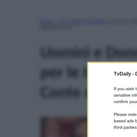
Home
»
TV
»
Uomini e Donne
»
Uomini e Do
Roberta Giusti
Uomini e Donn
per le tronist
TvDaily -
Conte e Rober
If you wish 
sensitive in
confirm your
Please note
based ads b
third parties