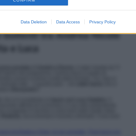
CONFIRM
 Classico
. Stiamo parlando del bacio tra
Andrea Nicole
rta con Luca
. Inoltre, secondo quanto riportano i rumor,
show
di
Canale 5
avrebbe deciso di oscurare. Scopriamo
Data Deletion
Data Access
Privacy Policy
 bollenti tra Andrea Nicole
ta e Luca
uova puntata
di
Uomini e Donne
, è stato rivelato da “Il
’interno del programma. Il primo bacio è quello di
mbra essere la prima scelta della tronista. Tra i due si
 riversato tutto – a quanto pare – nel
caldo bacio
che si
atore
Alessandro
?
i
, che si è scambiata un
bacio con Luca Salatino
. Il
cente affinità tra la tronista e il suo altro pretendente,
no scoppiato in lacrime e corso fuori dallo studio dopo
e
Roberta
, ma la tronista è riuscita a fermarlo. Cosa avrà
 bacio tra Rasha e Omer, lui poi ammette: “Quel bacio era