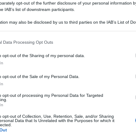
rately opt-out of the further disclosure of your personal information by
he IAB’s list of downstream participants.
tion may also be disclosed by us to third parties on the IAB’s List of 
 that may further disclose it to other third parties.
 that this website/app uses one or more Google services and may gath
l Data Processing Opt Outs
including but not limited to your visit or usage behaviour. You may click 
 to Google and its third-party tags to use your data for below specifi
o opt-out of the Sharing of my personal data.
ogle consent section.
In
o opt-out of the Sale of my Personal Data.
Leg
In
to opt-out of processing my Personal Data for Targeted
ing.
In
o opt-out of Collection, Use, Retention, Sale, and/or Sharing
, Musica e Spettacolo
ersonal Data that Is Unrelated with the Purposes for which it
spettacolo
lected.
Out