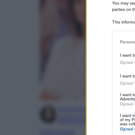
You may sepa
parties on t
This informa
Participants
Please note
Persona
information 
deny consent
I want t
in below Go
Opted 
I want t
Opted 
I want 
Advertis
Opted 
Sarah Formica
I want t
Laureata in Lettere con indirizzo in Arte
of my P
Redattrice esperta di TV e mondo dello 
was col
Opted 
Uomini e Donne