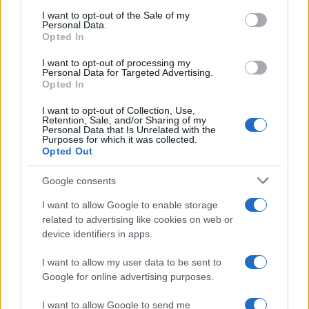
services and may gather and store information including but
I want to opt-out of the Sale of my
Personal Data.
not limited to your visit or usage behaviour. You may click to
Opted In
grant or deny consent to Google and its third-party tags to
use your data for below specified purposes in below Google
I want to opt-out of processing my
consent section.
Personal Data for Targeted Advertising.
Leggi anche
Opted In
I want to opt-out of Collection, Use,
Retention, Sale, and/or Sharing of my
Personal Data that Is Unrelated with the
Purposes for which it was collected.
Gossip
Opted Out
Temptation Island, presentata
la prima coppia: chi sono
Google consents
Gabriele e Sara
I want to allow Google to enable storage
related to advertising like cookies on web or
Gossip
device identifiers in apps.
Uomini e Donne, le parole di Andrea
I want to allow my user data to be sent to
Zelletta sulla compagna Natalia
Google for online advertising purposes.
Paragoni: “L’affronteremo insieme”
I want to allow Google to send me