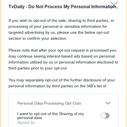
TvDaily -
Do Not Process My Personal Information
If you wish to opt-out of the sale, sharing to third parties, or
processing of your personal or sensitive information for
targeted advertising by us, please use the below opt-out
section to confirm your selection.
Sky Pay
Please note that after your opt-out request is processed you
may continue seeing interest-based ads based on personal
information utilized by us or personal information disclosed to
third parties prior to your opt-out.
You may separately opt-out of the further disclosure of your
personal information by third parties on the IAB’s list of
downstream participants.
Personal Data Processing Opt Outs
This information may also be disclosed by us to third parties
on the IAB’s List of Downstream Participants that may further
I want to opt-out of the Sharing of my
disclose it to other third parties.
personal data.
Opted In
Please note that this website/app uses one or more Google