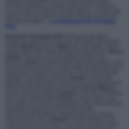
Samuel la finta lettera che ha scritto facendo notare
all’Alday che Blanca e Diego si stanno per rincontrare,
con lo scopo di scatenare l’ira del ragazzo. La Dark Lady
colpisce così nel segno e Samuel si decide a porre fine
alla vita del fratello…
Le Anticipazioni del 18 maggio
2019
Domenica 19 maggio
2019
: Ad Acacias giungono
sempre più operai pronti ad unirsi alla rivolta dei minatori
mentre
Ramon
parla con
Ribau
che, alle strette, rivela il
responsabile della morte dell’operaio alla miniera.
Silvia
e
Zavala
si sposano e al ricevimento, durante il suo
discorso,
Arturo
si espone troppo facendo trapelare i suoi
sentimenti per la Reyes e viene notato da Generale che si
ingelosisce. Notando la situazione, Silvia interviene per
calmare il suo sposo e quando
Tamayo
va da lui per
allertarlo della situazione, Zavala lo scaccia ribadendo di
fidarsi ciecamente della donna. Nel frattempo
Blanca
è
sempre più terrorizzata da
Samuel
e così cerca di evitarlo
ma, a causa della perfida
Ursula
, si ritrova sola in casa
con l’Alday che decide di approfittarsi della situazione per
possedere la giovane contro la sua volontà.
Successivamente Blanca, dimostrando di non essere
stata spezzata, dice a
Samuel
che può prendere il suo
corpo ma che non avrà mai il suo cuore né tanto meno il