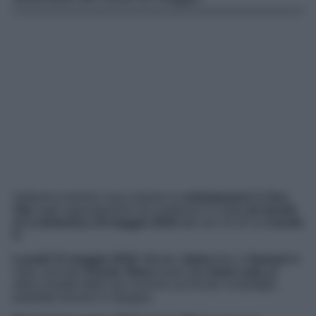
Vediamo insieme cosa svelano le
anticipazioni
di
Una
Vita
negli appuntamenti che andranno in onda
da lunedì
13 a domenica 19 maggio 2019
alle ore 14.10 su
Canale
5
:
Lunedì 13 maggio 2019
: Mentre
Jaime
dice a
Samuel
di
voler cacciare
Ursula
,
Riera
rivela alla
Dark Lady
gli
ultimi risultati delle sue ricerche sui Koval: la famiglia
potrebbe trovarsi in Spagna.