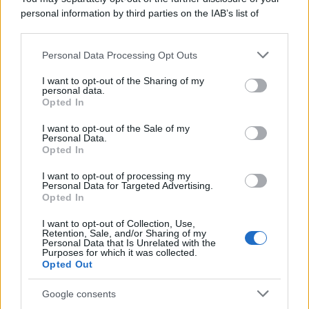
personal information by third parties on the IAB’s list of
downstream participants.
Personal Data Processing Opt Outs
This information may also be disclosed by us to third parties
on the IAB’s List of Downstream Participants that may further
I want to opt-out of the Sharing of my
disclose it to other third parties.
personal data.
Opted In
Please note that this website/app uses one or more Google
services and may gather and store information including but
I want to opt-out of the Sale of my
Personal Data.
not limited to your visit or usage behaviour. You may click to
Opted In
grant or deny consent to Google and its third-party tags to
use your data for below specified purposes in below Google
I want to opt-out of processing my
consent section.
Personal Data for Targeted Advertising.
Leggi anche
Opted In
I want to opt-out of Collection, Use,
Retention, Sale, and/or Sharing of my
Personal Data that Is Unrelated with the
Purposes for which it was collected.
Gossip
Opted Out
Temptation Island, presentata
la prima coppia: chi sono
Google consents
Gabriele e Sara