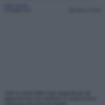
soap
, 
una vita
13 Maggio 2019
Lettura: 5 minuti
Tutte le trame della soap spagnola per gli
appuntamenti che andranno in onda la terza
settimana del mese di maggio.