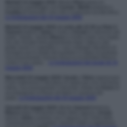
Martedì 14 maggio 2019
: Mentre
Riera
passa un
romantico pomeriggio con
Carmen
,
Martin
propone a
Casilda
di rinnovare i loro voti e la giovane accetta felice.
Le Anticipazioni del 14 maggio 2019
Martedì 14 maggio 2019, in onda alle 22.30 su Rete 4
:
Samuel
tradisce
Jaime
e rivela a
Ursula
le intenzioni del
padre. Intanto, mentre
Blanca
si rivolta contro sua madre,
uno dei minatori feriti gravemente dopo l’attacco alla
grotta muore in ospedale e i suoi compagni decidono di
insorgere per le strade del quartiere in segno di protesta.
Successivamente Samuel minaccia di prendere Blanca
contro il suo volere…
Le Anticipazioni del serale de 14
maggio 2019
Mercoledì 15 maggio 2019
:
Zavala
e
Silvia
organizzano
il loro matrimonio e decidono di optare per una cerimonia
intima. Successivamente il Generale chiede ad
Arturo
di
accompagnare la Reyes all’altare in assenza del
padre.
Le Anticipazioni del 15 maggio 2019
Giovedì 16 maggio 2019
: Mentre
Samuel
terrorizza
Blanca
dopo l’ennesimo rifiuto della ragazza,
Ursula
sprona
Jaime
a parlare con il ragazzo ma l’esito della
conversazione è negativo: Samuel infatti si ingelosisce