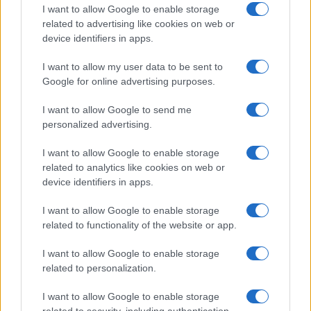
I want to allow Google to enable storage
related to advertising like cookies on web or
Gossip
device identifiers in apps.
Uomini e Donne, le parole di Andrea
I want to allow my user data to be sent to
Zelletta sulla compagna Natalia
Google for online advertising purposes.
Paragoni: “L’affronteremo insieme”
I want to allow Google to send me
personalized advertising.
Gossip
Uomini e Donne, Natalia
I want to allow Google to enable storage
Paragoni rivela sui social: “Ho il
related to analytics like cookies on web or
linfoma di Hodgkin”
device identifiers in apps.
I want to allow Google to enable storage
Gossip
related to functionality of the website or app.
Grande Fratello, Stefania Orlando
I want to allow Google to enable storage
rivela solo ora: “Mi sarebbe
related to personalization.
piaciuto un ruolo da opinionista”
I want to allow Google to enable storage