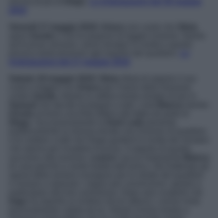
ancora di più di
Diego
.
Le Anticipazioni del 16 maggio
2019
Venerdì 17 maggio 2019
:
Arturo
non vuole che
Silvia
sposi
Zavala
e così le propone di fuggire insieme. Intanto
ad Acacias arrivano i primi minatori in rivolta e questo
provoca tanta tensione agli inquilini del quartiere.
Le
Anticipazioni del 17 maggio 2019
Sabato 18 maggio 2019
:
Silvia
rifiuta di seguire il suo
cuore e fuggire con
Arturo
per il bene della missione
contro
Zavala
. Intanto la rabbia monta sempre di più in
Samuel
che decide di piegare a tutti i costi
Blanca
mentre
Ursula
scrivere una finta lettera alla figlia da parte di
Diego
. Successivamente la
Dark Lady
presenta
pubblicamente la missiva durate una riunione di quartiere
e fa credere a tutti che Diego guiderà la rivolta dei minatori
che stanno per invadere Acacias. A seguito di quanto
successo alla riunione,
Leonor
caccia malamente
Blanca
di casa perché si sente tradita dall’amica. Nel frattempo gli
operai della miniera insorgono per le strade del quartiere
e iniziano a sbarrare i negozi per convincerne i gestori a
partecipare alla loro sommossa. Dopo aver scoperto che
Inigo
ha reperito ai rivoltosi alcuni attrezzi, Leonor resta
piacevolmente colpita da lui. Intanto Ursula mostra a