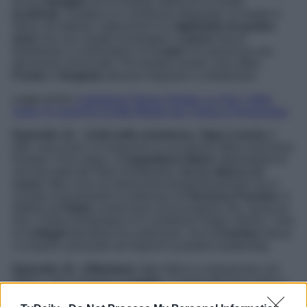
di una
famiglia
che è rimasta vittima di un brutto
incidente
. Il padre è in condizioni disperate, la madre è
illesa. Ad attirare l’attenzione è la
figlioletta di quattro
mesi
che non smette di piangere.
Lauren
riesce
finalmente a confrontarsi con
Leyla
e le annuncia una
decisione scioccante. Per portare avanti i loro affari,
Frome
e
Vaughan
devono imparare a collaborare.
Leggi anche
Capolavori Senza Tempo: La Top 7 delle
Serie TV Storiche Scritte Meglio per Trama e Personaggi
Episodio 14 – Uniti nella resistenza. Vijay è morto
e
tutti i suoi amici si riuniscono in occasione della cerimonia
funebre. Poco dopo, il
Cappellano Alpert,
dipendente di
vecchia data del New Amsterdam,
ha un attacco di
cuore
. Max cerca di intervenire tempestivamente ma si
scontra nuovamente le restrizioni di
Veronica Fuentes
. Il
dottore ed
Helen
cominciano ad accorgersi che, senza di
loro, il New Amsterdam è in condizioni molto critiche. I loro
ex
colleghi
decidono di coalizzarsi, ma la
Fuentes
riesce
a scoprirli, provando ad imporre la propria leadership.
Episodio 15 –Ultimatum.
Max fatica a comunicare con
Helen, che è rimasta a
Londra
, a causa del fuso orario e
dei loro numerosi impegni. Il Dottore, però, è deciso a
salvare il New Amsterdam
e, con un escamotage, cerca