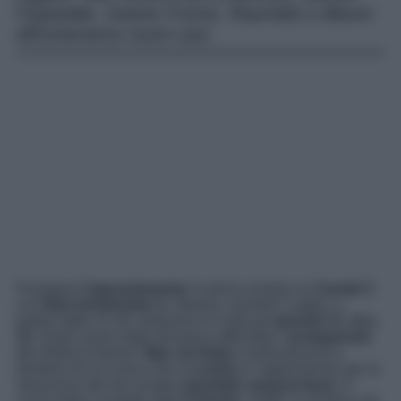
l’ospedale. Intanto Frome, Reynolds e Bloom
affronteranno nuovi casi.
Prosegue
l’appuntamento
in prima visione su
Canale 5
con
New Amsterdam 4
. Stasera, venerdì 1 luglio, a
partire dalle 21.40, andranno in onda gli
episodi 13, 14 e
15
. Quali nuove sfide dovranno affrontare i
protagonisti
del medical drama?
Max ed Helen
continueranno a
dividersi tra la nuova vita a
Londra
e l’apprensione per la
situazione del loro amato
ospedale newyorchese
. A