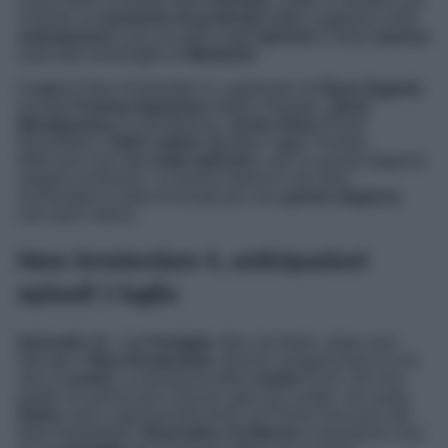
causa della condotta della
Fuentes
, infatti, la struttura sta
vivendo un
momento di profonda crisi
. Leggiamo nelle
anticipazioni
cosa accadrà negli
episodi
in onda
stasera
sulla rete ammiraglia di
Mediaset
.
Il
cast
di
New Amsterdam 4,
capitanato da
Ryan Eggold,
include
Freema Agyeman
(Helen Sharpe),
Janet
Montgomery
(Laura Bloom),
Jocko Sims
(Floyd
Reynolds) e
Tyler Labine
(Ignatius “Iggy” Frome)
.
Mancano solo altri
sette episodi
e, poi, la quarta stagione
volgerà al termine. La buona notizia è che
New
Amsterdam
è stata rinnovata per una
quinta stagione,
che sarà l’ultima.
New Amsterdam 4, anticipazioni
episodi 1 luglio
Episodio 13 – La Famiglia.
Max ed Helen, dopo aver
lasciato il
New Amsterdam,
devono riorganizzare la loro
vita a
Londra
. La presenza della
madre
di lei, che non
perde occasione per criticare ogni sua scelta, non aiuta.
Helen
, però, saprà tenerle testa. Al Pronto Soccorso del
New Amsterdam,
Reynolds e la Bloom
si prendono cura