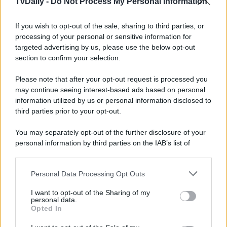
TvDaily -
Do Not Process My Personal Information
di entrare nel
Consiglio di Amministrazione
per
contrastare l’operato di Veronica. I suoi ex colleghi,
If you wish to opt-out of the sale, sharing to third parties, or
precedentemente licenziati,
si rifiutano di aiutarlo
.
Inaspettatamente, sarà
Reynolds
a convincerli,
processing of your personal or sensitive information for
esasperato dall’ennesima dimostrazione di
arroganza
targeted advertising by us, please use the below opt-out
della Fuentes. Nel frattempo,
Wilder e Castries
si
section to confirm your selection.
occupano di un paziente con un cancro terminale e
Frome
si trova alle prese con un padre ed un figlio
Please note that after your opt-out request is processed you
accomunati dallo stesso dolore.
may continue seeing interest-based ads based on personal
Potrebbe interessarti
Le 8 Serie TV “Cult” Anni ’90 da
information utilized by us or personal information disclosed to
Recuperare Subito
third parties prior to your opt-out.
You may separately opt-out of the further disclosure of your
personal information by third parties on the IAB’s list of
downstream participants.
Personal Data Processing Opt Outs
This information may also be disclosed by us to third parties
on the IAB’s List of Downstream Participants that may further
I want to opt-out of the Sharing of my
disclose it to other third parties.
personal data.
Opted In
Please note that this website/app uses one or more Google
services and may gather and store information including but