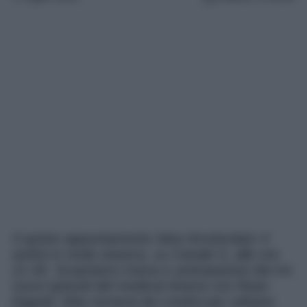
Il quinto appuntamento New Amsterdam 4
andrà in onda stasera, su Canale 5, alle ore
21.40. Scopriamo trama e anticipazioni dei tre
nuovi episodi del medical drama con Ryan
Eggold. Max tornerà da Londra per salvare