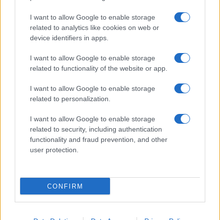
Uomini e Donne, Natalia
I want to allow Google to enable storage
Paragoni rivela sui social: “Ho il
related to analytics like cookies on web or
linfoma di Hodgkin”
device identifiers in apps.
I want to allow Google to enable storage
Gossip
related to functionality of the website or app.
Grande Fratello, Stefania Orlando
I want to allow Google to enable storage
rivela solo ora: “Mi sarebbe
related to personalization.
piaciuto un ruolo da opinionista”
I want to allow Google to enable storage
related to security, including authentication
functionality and fraud prevention, and other
user protection.
© – TvDaily.it – Anicaflash S.r.l. – P.Iva 01816001000 – Testata Giornalistica
registrata presso il Tribunale ordinario di Roma, n° 35/2019 del 14/03/2019
CONFIRM
Chi siamo
Redazione
Codice Etico
Contatti