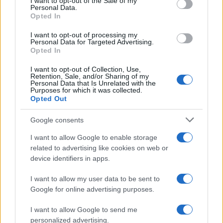
I want to opt-out of the Sale of my
Personal Data.
not limited to your visit or usage behaviour. You may click to
Opted In
grant or deny consent to Google and its third-party tags to
use your data for below specified purposes in below Google
I want to opt-out of processing my
consent section.
Personal Data for Targeted Advertising.
Leggi anche
Opted In
I want to opt-out of Collection, Use,
Retention, Sale, and/or Sharing of my
Personal Data that Is Unrelated with the
Purposes for which it was collected.
Gossip
Opted Out
Temptation Island, presentata
la prima coppia: chi sono
Google consents
Gabriele e Sara
I want to allow Google to enable storage
related to advertising like cookies on web or
Gossip
device identifiers in apps.
Uomini e Donne, le parole di Andrea
I want to allow my user data to be sent to
Zelletta sulla compagna Natalia
Google for online advertising purposes.
Paragoni: “L’affronteremo insieme”
I want to allow Google to send me
personalized advertising.
Gossip