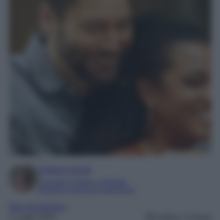
Chiara Carnà
Laureata in lettere e filosofia
Esperta in cinema e televisione
New Amsterdam
1 Luglio 2022
Lettura: 3 minuti