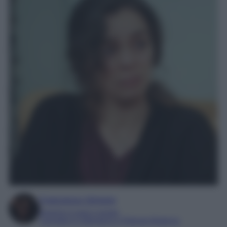
Francesca Simone
Esperta in soap e gossip
Laureata in Letteratura e Filologia Moderna