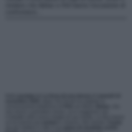
rivelano che Bahar e Piril hanno l’occasione di
confrontarsi…
Nella
puntata
de
La forza di una donna
di
venerdì 14
novembre 2025
, dopo che Doruk ha origliato la
conversazione telefonica di
Piril
con Munir,
Bahar
, che
non riesce a prendere sonno, va in soggiorno; qui
s’imbatte nella nuova moglie di suo marito. Le due hanno
un’occasione per
parlare
e chiarirsi. Nel mentre,
Ceyda
sta per mettere in atto il suo
piano di vendetta contro