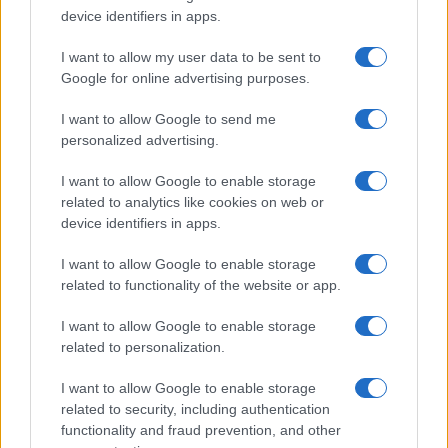
Gossip
device identifiers in apps.
Uomini e Donne, le parole di Andrea
I want to allow my user data to be sent to
Zelletta sulla compagna Natalia
Google for online advertising purposes.
Paragoni: “L’affronteremo insieme”
I want to allow Google to send me
personalized advertising.
Gossip
Uomini e Donne, Natalia
I want to allow Google to enable storage
Paragoni rivela sui social: “Ho il
related to analytics like cookies on web or
linfoma di Hodgkin”
device identifiers in apps.
I want to allow Google to enable storage
Gossip
related to functionality of the website or app.
Grande Fratello, Stefania Orlando
I want to allow Google to enable storage
rivela solo ora: “Mi sarebbe
related to personalization.
piaciuto un ruolo da opinionista”
I want to allow Google to enable storage
related to security, including authentication
functionality and fraud prevention, and other