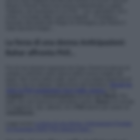
era la cosa migliore da fare per tenere al sicuro i piccoli
Nisan e Doruk: Nezir era ancora determinato a rapirli.
Tuttavia, nel momento in cui Piril – con i gemellini, Ali e
Umer, e la baby-sitter Leyla al seguito – è andata a
bussare alla porta del rifugio di montagna, per Bahar è
stato davvero troppo…
La forza di una donna Anticipazioni:
Bahar affronta Piril…
Pur di non doversi separare da Sarp, Doruk ha deciso di
andare a dormire nella stanza della nuova moglie del
papà. Nel corso della notte, però, è accaduto qualcosa di
strano che ha attirato l’attenzione del bambino:
Doruk ha
visto la Piril sgattaiolare fuori dalla camera
e ha
origliato
la sua
conversazione
privata
con Munir
. Poi,
dato che non riusciva a prendere sonno,
Bahar
si è recata
in soggiorno. Qui, adesso, lei e
Piril
stanno per avere un
chiarimento
…
Leggi anche
La forza di una donna, Anticipazioni Puntata
10 novembre 2025: Piril spiazza Sarp…