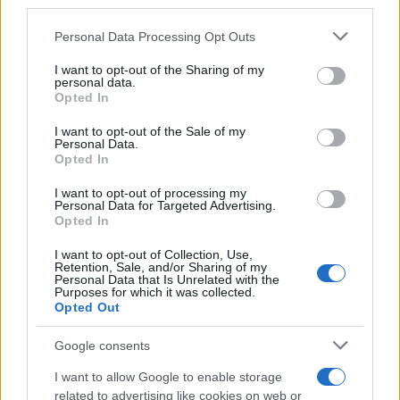
downstream participants.
Personal Data Processing Opt Outs
This information may also be disclosed by us to third parties
on the IAB’s List of Downstream Participants that may further
I want to opt-out of the Sharing of my
disclose it to other third parties.
personal data.
Opted In
Please note that this website/app uses one or more Google
services and may gather and store information including but
I want to opt-out of the Sale of my
Personal Data.
not limited to your visit or usage behaviour. You may click to
Opted In
grant or deny consent to Google and its third-party tags to
use your data for below specified purposes in below Google
I want to opt-out of processing my
consent section.
Personal Data for Targeted Advertising.
Leggi anche
Opted In
I want to opt-out of Collection, Use,
Retention, Sale, and/or Sharing of my
Personal Data that Is Unrelated with the
Purposes for which it was collected.
Gossip
Opted Out
Temptation Island, presentata
la prima coppia: chi sono
Google consents
Gabriele e Sara
I want to allow Google to enable storage
related to advertising like cookies on web or