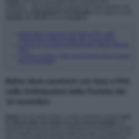
Kamil
, che aveva accusato Yeliz di essere una
truffatrice… Ma scopriamo insieme che cosa rivelano nel
dettaglio le
anticipazioni
dell’
episodio
che andrà in onda
domani
alle
16:10
circa su
Canale 5
.
Bahar deve convivere con Sarp e Piril, nelle
Anticipazioni della Puntata del 14 novembre
La forza di una donna Anticipazioni: Bahar affronta
Piril…
Ceyda si vendica, nelle Anticipazioni della Puntata
del 14 novembre
Bahar deve convivere con Sarp e Piril,
nelle Anticipazioni della Puntata del
14 novembre
Bahar
non ha altra scelta: si vede costretta a vivere
sotto
lo stesso tetto con Sarp e la sua nuova famiglia
. La
poverina già faceva fatica a tollerare la convivenza forzata
con il marito, reo di essersi rifatto una vita, ma sapeva che