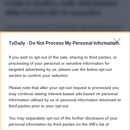
Ceyda si vendica, nelle Anticipazioni
della Puntata del 14 novembre
Ceyda fa ancora fatica a riprendersi dalla tragica morte di
Yeliz. La bionda non fa che pensare alla sua amica e al
momento in cui ha esalato l’ultimo respiro tra le sue
braccia, sentendosi anche un po’ in colpa: si è presa un
TvDaily -
Do Not Process My Personal Information
proiettile in pieno petto per difenderla. Sconvolta,
Ceyda
sta per commettere l’ennesimo colpo di testa. La cantante,
If you wish to opt-out of the sale, sharing to third parties, or
memore del fatto che
Kamil osò accusare Yeliz
di essere
una truffatrice, si prepara a mettere in atto il suo
piano di
processing of your personal or sensitive information for
vendetta
per fargliela pagare…
targeted advertising by us, please use the below opt-out
section to confirm your selection.
La forza di una donna
, la soap opera turca che ha per
protagonista Bahar, va in onda
dal lunedì al sabato
alle
Please note that after your opt-out request is processed you
16:10
circa, sempre su
Canale 5
.
may continue seeing interest-based ads based on personal
Potrebbe interessarti
La forza di una donna, Anticipazioni
information utilized by us or personal information disclosed to
Puntata 13 novembre 2025: Doruk scopre che…
third parties prior to your opt-out.
You may separately opt-out of the further disclosure of your
personal information by third parties on the IAB’s list of