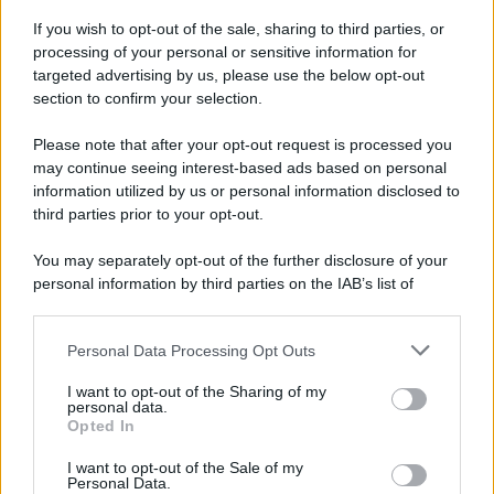
splendida piscina. La famiglia
Henger
, infatti, ha
If you wish to opt-out of the sale, sharing to third parties, or
festeggiato l’arrivo del nuovo anno in Egitto, a Sharm El
Sheikh.
processing of your personal or sensitive information for
targeted advertising by us, please use the below opt-out
Chi è Nicola D’Amore?
Non sappiamo granché sul suo
section to confirm your selection.
conto, poiché non fa parte del mondo dello spettacolo. E’
evidente, però, che dietro all’espressione radiosa di
Please note that after your opt-out request is processed you
Mercedesz Henger
ci sia il suo zampino. I fans dell’ex
naufraga hanno reagito con commenti stupiti ma
may continue seeing interest-based ads based on personal
entusiasti, lieti di vedere la loro beniamina in un momento
information utilized by us or personal information disclosed to
così positivo per la propria
vita privata
.
third parties prior to your opt-out.
You may separately opt-out of the further disclosure of your
personal information by third parties on the IAB’s list of
downstream participants.
Personal Data Processing Opt Outs
This information may also be disclosed by us to third parties
on the IAB’s List of Downstream Participants that may further
I want to opt-out of the Sharing of my
disclose it to other third parties.
personal data.
Opted In
Please note that this website/app uses one or more Google
services and may gather and store information including but
I want to opt-out of the Sale of my
Personal Data.
not limited to your visit or usage behaviour. You may click to