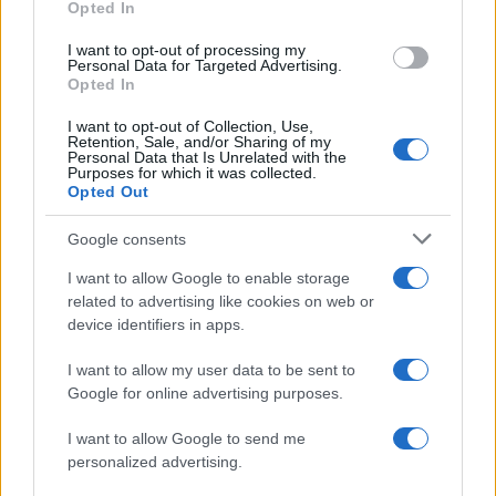
Opted In
grant or deny consent to Google and its third-party tags to
use your data for below specified purposes in below Google
I want to opt-out of processing my
consent section.
Personal Data for Targeted Advertising.
Leggi anche
Opted In
I want to opt-out of Collection, Use,
Retention, Sale, and/or Sharing of my
Personal Data that Is Unrelated with the
Purposes for which it was collected.
Gossip
Opted Out
Temptation Island, presentata
la prima coppia: chi sono
Google consents
Gabriele e Sara
I want to allow Google to enable storage
related to advertising like cookies on web or
Gossip
device identifiers in apps.
Uomini e Donne, le parole di Andrea
I want to allow my user data to be sent to
Zelletta sulla compagna Natalia
Google for online advertising purposes.
Paragoni: “L’affronteremo insieme”
I want to allow Google to send me
personalized advertising.
Gossip