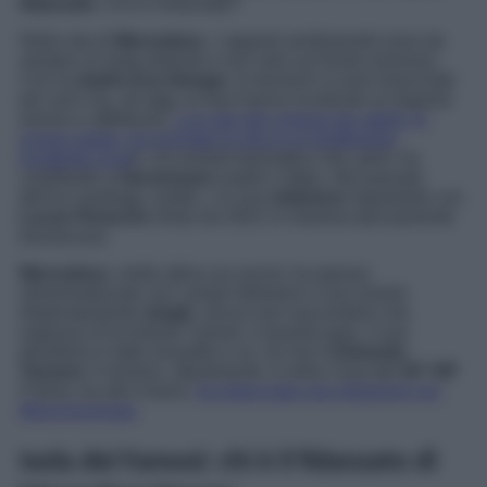
fidanzato
. Chi è il fortunato?
Nella vita di
Mercedesz
, i rapporti sentimentali sono da
sempre un tasto dolente e non solo sul fronte amoroso.
Con la
madre Eva Henger
, le tensioni si sono trascinate
per anni ma, ad oggi, le due hanno ricostruito un legame
sereno e affettuoso.
L’ex star del cinema per adulti, lo
scorso aprile, ha rischiato la vita in un bruttissimo
incidente d’aut
o. Un evento traumatico che, però, ha
contribuito a
riavvicinare
madre e figlia. Nel passato
dell’ex naufraga, inoltre, c’è una
relazione
importante con
Lucas Peracchi,
finita nel 2021 in maniera decisamente
burrascosa.
Mercedesz
, molto attiva sui social, ha spesso
sdrammatizzato con i propri followers il suo essere
disperatamente
single
, senza mai nascondere che
sognava d’incontrare l’amore. A quanto pare, il suo
desiderio è stato esaudito e no, lui non è
Edoardo
Tavassi
. Il romano, attualmente, è nella Casa del
GF VIP
7
dove, tra alti e bassi,
ha intrecciato una relazione con
Micol Incorvaia
.
Isola dei Famosi: chi è il fidanzato di