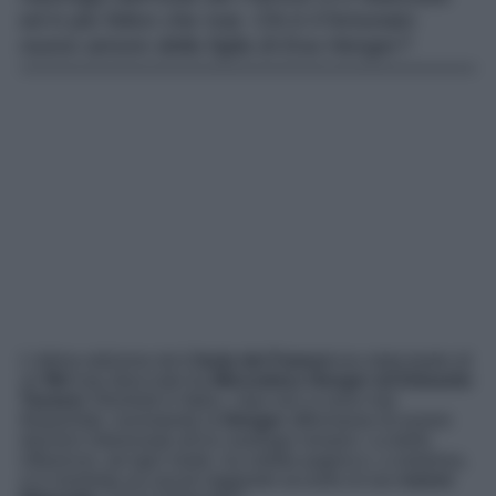
ed è più felice che mai. Chi è il fortunato
nuovo amore della figlia di Eva Henger?
L’ultima edizione de
L’Isola dei Famosi
era stata teatro di
un
flirt
mai sbocciato tra
Mercedesz Henger ed Edoardo
Tavassi.
Rientrati in Italia, i due non si sono mai
frequentati, nonostante la
Henger
affermasse di essere
davvero interessata all’ex naufrago romano. La bella
influencer, ad ogni modo, ha voltato pagina e, a sorpresa,
si è mostrata sui social raggiante accanto al suo
nuovo