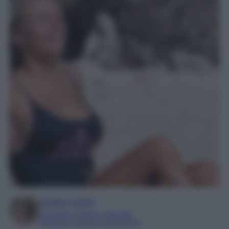
Chiara Carnà
Laureata in lettere e filosofia
Esperta in cinema e televisione