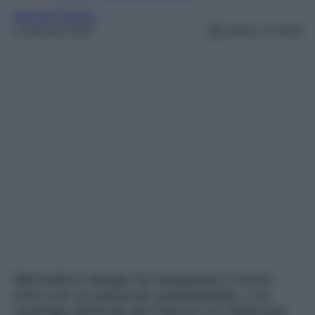
Isola dei Famosi
1 Gennaio 2023
Lettura: 3 minuti
Mercedesz Henger ha inaugurato il nuovo
anno con un annuncio sorprendente. L’ex
naufraga dell’Isola dei Famosi si è fidanzata