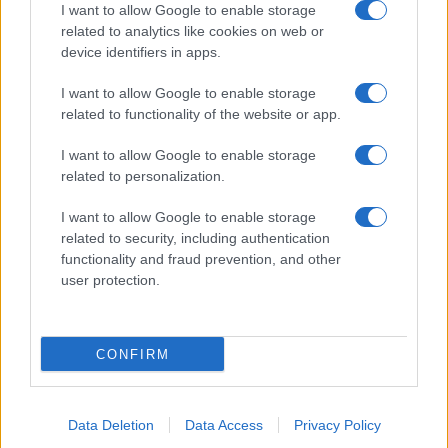
Uomini e Donne, Natalia
I want to allow Google to enable storage
Paragoni rivela sui social: “Ho il
related to analytics like cookies on web or
linfoma di Hodgkin”
device identifiers in apps.
I want to allow Google to enable storage
Gossip
related to functionality of the website or app.
Grande Fratello, Stefania Orlando
I want to allow Google to enable storage
rivela solo ora: “Mi sarebbe
related to personalization.
piaciuto un ruolo da opinionista”
I want to allow Google to enable storage
related to security, including authentication
functionality and fraud prevention, and other
user protection.
© – TvDaily.it – Anicaflash S.r.l. – P.Iva 01816001000 – Testata Giornalistica
registrata presso il Tribunale ordinario di Roma, n° 35/2019 del 14/03/2019
CONFIRM
Chi siamo
Redazione
Codice Etico
Contatti
Data Deletion
Data Access
Privacy Policy
Privacy Policy
Preferenze privacy
Mappa del sito