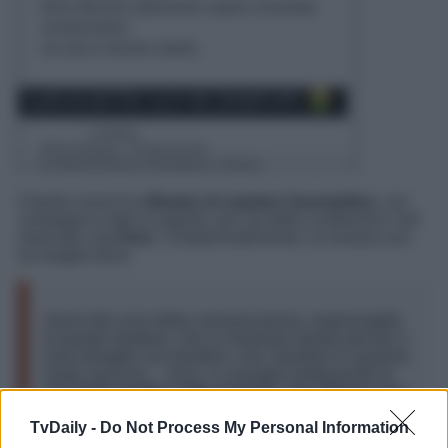
Il family resort ha
rifiutato di ospitare Guendalina
, con
compagno e figli al seguito, per via delle confessioni ‘hot’
rilasciate a
Le Iene
. Comprensibilmente, la romana non
ha reagito bene.
Vorrei dire al pr della comunicazione, responsabile
di queste strutture, che si chiamano family perché ci
sono famiglie con bambini, che i bambini in qualche
modo nascono… Anzi, vi consiglio prettamente di
non farlo quattro volte al giorno, ma almeno una
volta l’anno
non vi farebbe male!
TvDaily -
Do Not Process My Personal Information