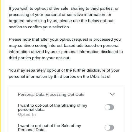
Qualche ora dopo il primo sfogo, l’ex gieffina ha
If you wish to opt-out of the sale, sharing to third parties, or
aggiornato i suoi fans, confessando di aver provveduto a
processing of your personal or sensitive information for
denunciare la struttura
: “
Ho mandato una diffida, così si
targeted advertising by us, please use the below opt-out
capisce che si tratta di discriminazione bella e buona.
[…]
section to confirm your selection.
Prima invitate le persone ad alloggiare presso la vostra
struttura e successivamente rispondete questo. E’
Please note that after your opt-out request is processed you
veramente una cosa schifosa. Meno male che ho fatto
partire la diffida, perché
non solo sono stata bandita
da
may continue seeing interest-based ads based on personal
tutti i resort che fanno parte della catena, ma
mi hanno
information utilized by us or personal information disclosed to
anche diffidata
dal parlarne qui sopra
[sui social, ndr]”.
third parties prior to your opt-out.
You may separately opt-out of the further disclosure of your
personal information by third parties on the IAB’s list of
downstream participants.
Personal Data Processing Opt Outs
This information may also be disclosed by us to third parties
on the IAB’s List of Downstream Participants that may further
I want to opt-out of the Sharing of my
disclose it to other third parties.
personal data.
Opted In
Please note that this website/app uses one or more Google
services and may gather and store information including but
I want to opt-out of the Sale of my
Personal Data.
not limited to your visit or usage behaviour. You may click to