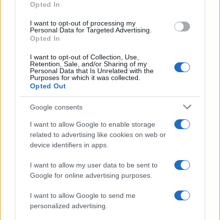
Opted In
grant or deny consent to Google and its third-party tags to
use your data for below specified purposes in below Google
I want to opt-out of processing my
consent section.
Personal Data for Targeted Advertising.
Leggi anche
Opted In
I want to opt-out of Collection, Use,
Retention, Sale, and/or Sharing of my
Personal Data that Is Unrelated with the
Purposes for which it was collected.
Gossip
Opted Out
Temptation Island, presentata
la prima coppia: chi sono
Google consents
Gabriele e Sara
I want to allow Google to enable storage
related to advertising like cookies on web or
Gossip
device identifiers in apps.
Uomini e Donne, le parole di Andrea
I want to allow my user data to be sent to
Zelletta sulla compagna Natalia
Google for online advertising purposes.
Paragoni: “L’affronteremo insieme”
I want to allow Google to send me
personalized advertising.
Gossip