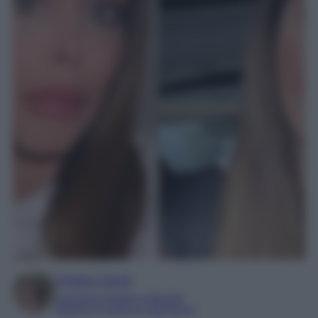
Chiara Carnà
Laureata in lettere e filosofia
Esperta in cinema e televisione