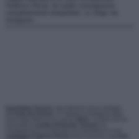
Federico Perna, ha subito conseguenze
completamente inaspettate. Lo sfogo via
Instagram.
Guendalina Tavassi
, nota influencer ed ex naufraga
dell’
Isola dei Famosi
, si è sfogata su Instagram dopo
esser stata vittima di un curioso
rifiuto
. La storia che ha
raccontato la
sorella di Edoardo Tavassi
è la
conseguenza di un’intervista che Guendalina e il suo
compagno Federico Perna
hanno concesso a
Le Iene