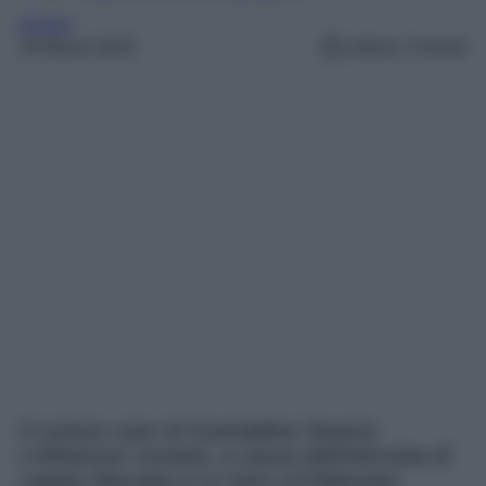
le iene
20 Marzo 2023
Lettura: 3 minuti
Il curioso caso di Guendalina Tavassi.
L’influencer romana, a causa dell’intervista di
coppia rilasciata a Le Iene col fidanzato