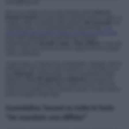
una settimana fa.
Non è un mistero che la cifra stilistica dello
show di
Davide Parenti
sia senza filtri e talvolta sopra le righe. La
coppia, infatti, ha parlato della propria
vita sessuale
che,
a quanto pare, è eccezionalmente movimentata.
L’ex
concorrente del Grande Fratello e Federico alias
Cuore
sono stati interpellati a proposito del contratto
matrimoniale di
Jennifer Lopez
e
Ben Affleck.
Carte alla
mano, i due sono tenuti ad avere rapporti almeno quattro
volte a settimana.
A quel punto, la Tavassi ha commentato: «
Quattro volte la
settimana? Qui sono 4 volte al giorno
». Le ha fatto eco il
suo
fidanzato
, confessando: «
Lei è insaziabile a letto.
Abbiamo
circa 28 rapporti a settimana
e il posto più
strano in cui lo abbiamo fatto è stato in treno. Solo una
volta non è andata come sarebbe dovuto, ma quel giorno
avevo la febbre molto alta
».
Guendalina Tavassi su tutte le furie:
“Ho mandato una diffida!”