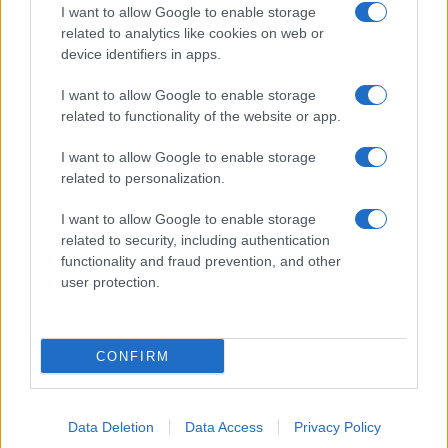
Uomini e Donne, Natalia
I want to allow Google to enable storage
Paragoni rivela sui social: “Ho il
related to analytics like cookies on web or
linfoma di Hodgkin”
device identifiers in apps.
I want to allow Google to enable storage
Gossip
related to functionality of the website or app.
Grande Fratello, Stefania Orlando
I want to allow Google to enable storage
rivela solo ora: “Mi sarebbe
related to personalization.
piaciuto un ruolo da opinionista”
I want to allow Google to enable storage
related to security, including authentication
functionality and fraud prevention, and other
user protection.
© – TvDaily.it – Anicaflash S.r.l. – P.Iva 01816001000 – Testata Giornalistica
registrata presso il Tribunale ordinario di Roma, n° 35/2019 del 14/03/2019
CONFIRM
Chi siamo
Redazione
Codice Etico
Contatti
Data Deletion
Data Access
Privacy Policy
Privacy Policy
Preferenze privacy
Mappa del sito