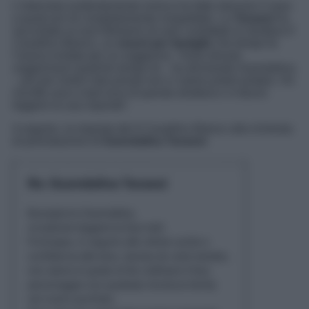
L’intervista evidentemente ironica ha fatto storcere il naso
a qualcuno di completamente inaspettato. La
Tavassi
ha
raccontato ai suoi followers di aver contattato la struttura
Il
Cavallino Bianco
, un
resort per famiglie
che tempo fa
l’aveva invitata per un soggiorno. “
Avrei dovuto
soggiornarvi qualche tempo fa
– ha dichiarato Guendalina
–
poi per motivi miei privati non ci siamo potuti andare. Ho
riscritto una e-mail al pr di questa struttura e vi faccio
leggere la sua risposta
”.
A seguire, la risposta del
Il Cavallino Bianco
alla richiesta
di prenotazione di
Guendalina Tavassi
: