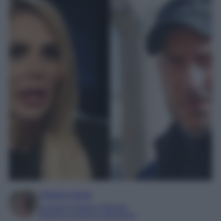
Chiara Carnà
Laureata in lettere e filosofia
Esperta in cinema e televisione