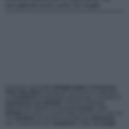
raccogliendo prove contro l’ex moglie.
Il prossimo round della
battaglia legale
tra
Francesco
Totti e Ilary Blasi
è fissato per il prossimo 20 settembre.
La
conduttrice
sembrerebbe intenzionata a richiedere la
separazione con addebito.
Pertanto è diventato
determinante stabilire chi tra gli
ex coniugi
è stato
infedele
per primo. Il
Corriere della Sera
ha reso noto che
l’ex
calciatore
sta facendo il possibile per
dimostrare
che, a cominciare con i
tradimenti
, è stata l’
ex moglie
.