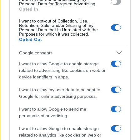
consent section.
Personal Data for Targeted Advertising.
Leggi anche
Opted In
I want to opt-out of Collection, Use,
Retention, Sale, and/or Sharing of my
Personal Data that Is Unrelated with the
Purposes for which it was collected.
Gossip
Opted Out
Temptation Island, presentata
la prima coppia: chi sono
Google consents
Gabriele e Sara
I want to allow Google to enable storage
related to advertising like cookies on web or
Gossip
device identifiers in apps.
Uomini e Donne, le parole di Andrea
I want to allow my user data to be sent to
Zelletta sulla compagna Natalia
Google for online advertising purposes.
Paragoni: “L’affronteremo insieme”
I want to allow Google to send me
personalized advertising.
Gossip
Uomini e Donne, Natalia
I want to allow Google to enable storage
Paragoni rivela sui social: “Ho il
related to analytics like cookies on web or
linfoma di Hodgkin”