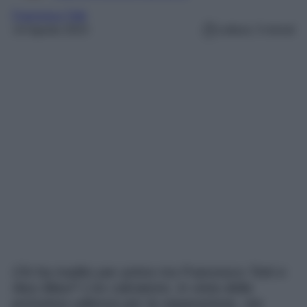
Francesco Totti
14 Agosto 2023
Lettura: 3 minuti
Chi ha tradito per primo tra Francesco Totti e
Ilary Blasi? L’ex calciatore, in vista della
prossima udienza per la separazione, sta