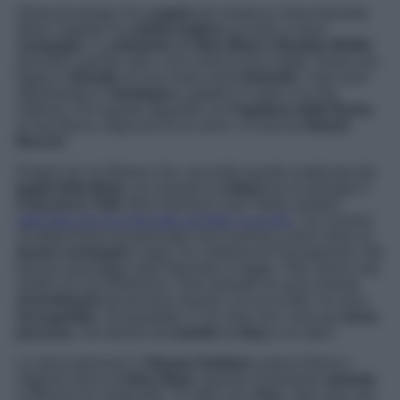
Ormai da tempo l’ex
coppia
più amata (e chiacchierata)
della Capitale ha
voltato pagina
accanto a nuovi
compagni
. La
relazione
tra
Ilary Blasi e Bastian Muller
procede a gonfie vele, così come la loro estate. Dopo una
tappa in
Brasile
ed una sosta sulle
Dolomiti
, i due sono
attualmente in
Sardegna
a godersi il mare e la vita
notturna. Per quanto riguarda l’ex
Capitano della Roma
,
al suo fianco, dopo più di un anno, c’è ancora
Noemi
Bocchi
.
Proprio lei: la 35enne che, secondo quanto sostenuto dai
legali della Blasi
, ha causato la
rottura
tra la showgirl e
Francesco Totti
. Ma è davvero così? Nella celebre
intervista che ha rilasciato ad Aldo Cazzullo
, l’ex numero
10 della Roma ha precisato che la prima a venir meno ai
doveri coniugali
è stata l’ex Letterina di
Passaparola
. Nel
famoso passaggio dell’intervista si legge: “
Non avevo mai
spiato sul suo telefonino
.
Però quando mi sono arrivati
avvertimenti
da persone diverse, di cui mi fido, mi sono
insospettito
. Ho guardato. E ho visto che c’era una
terza
persona
, che faceva da
tramite
tra
Ilary
e un altro”.
La ‘terza persona’ è
Alessia Solidani
, parrucchiera e
migliore amica di
Ilary Blasi.
Quanto al presunto
amante
,
il 46enne ha continuato:
“È stato uno
choc
. Non solo che