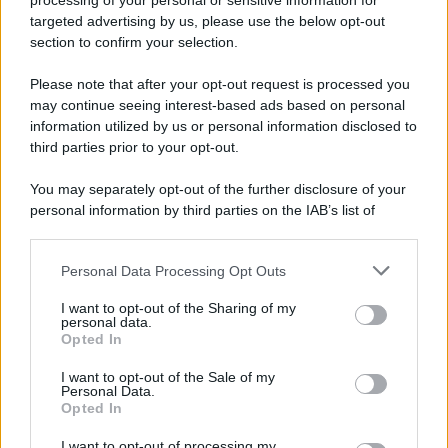
processing of your personal or sensitive information for
risponderà alle
accuse
senza negare di essersi
targeted advertising by us, please use the below opt-out
innamorato di un’altra. Ma è intenzionato a dimostrare che
section to confirm your selection.
non è stato lui a tradire per primo
. Allegando nomi e
prove
contro la sua
ex moglie
”. E’ presto per prevedere
Please note that after your opt-out request is processed you
l’epilogo dell’
udienza
. Quel che è certo è che, ancora una
volta, gli
ex coniugi
sono riusciti a far assumere alla loro
may continue seeing interest-based ads based on personal
vita privata
i contorni di un legal drama da prima serata.
information utilized by us or personal information disclosed to
Chi ha bisogno di
Netflix
quando ci sono
Totti e Ilary
?
third parties prior to your opt-out.
You may separately opt-out of the further disclosure of your
personal information by third parties on the IAB’s list of
downstream participants.
Personal Data Processing Opt Outs
This information may also be disclosed by us to third parties
on the IAB’s List of Downstream Participants that may further
I want to opt-out of the Sharing of my
disclose it to other third parties.
personal data.
Opted In
Please note that this website/app uses one or more Google
services and may gather and store information including but
I want to opt-out of the Sale of my
Personal Data.
not limited to your visit or usage behaviour. You may click to
Opted In
grant or deny consent to Google and its third-party tags to
use your data for below specified purposes in below Google
I want to opt-out of processing my