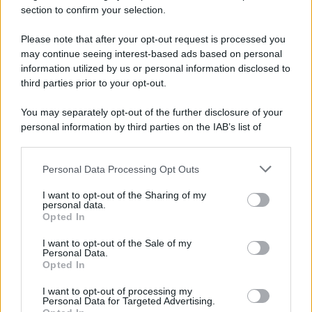
continuino a non mostrarsi insieme né a far riferimento
section to confirm your selection.
l’uno all’altra, alimenta il gossip.
Please note that after your opt-out request is processed you
Chiara Ferragni
si è davvero sentita oscurata
dall’invadenza di suo marito durante il Festival? Oppure
may continue seeing interest-based ads based on personal
c’è dell’altro che non sapremo mai? Quel che è certo è
information utilized by us or personal information disclosed to
che i dubbi che abbiano discusso sono ormai pari a zero.
third parties prior to your opt-out.
You may separately opt-out of the further disclosure of your
personal information by third parties on the IAB’s list of
downstream participants.
Personal Data Processing Opt Outs
This information may also be disclosed by us to third parties
on the IAB’s List of Downstream Participants that may further
I want to opt-out of the Sharing of my
disclose it to other third parties.
personal data.
Opted In
Please note that this website/app uses one or more Google
services and may gather and store information including but
I want to opt-out of the Sale of my
Personal Data.
not limited to your visit or usage behaviour. You may click to
Opted In
grant or deny consent to Google and its third-party tags to
use your data for below specified purposes in below Google
I want to opt-out of processing my
consent section.
Personal Data for Targeted Advertising.
Leggi anche