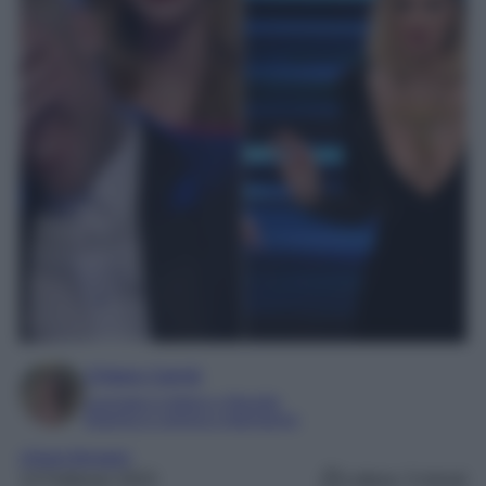
Chiara Carnà
Laureata in lettere e filosofia
Esperta in cinema e televisione
chiara ferragni
13 Febbraio 2023
Lettura: 3 minuti