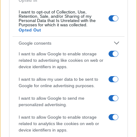
Opted In
I want to opt-out of Collection, Use,
Retention, Sale, and/or Sharing of my
Personal Data that Is Unrelated with the
Purposes for which it was collected.
Gossip
Opted Out
Temptation Island, presentata
la prima coppia: chi sono
Google consents
Gabriele e Sara
I want to allow Google to enable storage
related to advertising like cookies on web or
Gossip
device identifiers in apps.
Uomini e Donne, le parole di Andrea
I want to allow my user data to be sent to
Zelletta sulla compagna Natalia
Google for online advertising purposes.
Paragoni: “L’affronteremo insieme”
I want to allow Google to send me
personalized advertising.
Gossip
Uomini e Donne, Natalia
I want to allow Google to enable storage
Paragoni rivela sui social: “Ho il
related to analytics like cookies on web or
linfoma di Hodgkin”
device identifiers in apps.