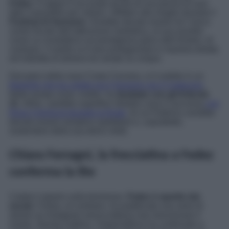
Fedez
. Il rapper è accusato da più di una penna di aver
fatto il possibile per rubare i riflettori alla moglie durante il
Festival di Sanremo
. Avrebbe dovuto essere lei l’unico
centro focale dell’attenzione mediatica, al suo esordio
come co-conduttrice sul prestigioso palco dell’Ariston. Al
contrario, il marito si è reso protagonista in maniera diretta
ed indiretta di almeno tre serate su cinque.
Dal palco della nave Costa Crociera, si è esibito in un
freestyle che ha colpito sia il Governo sia il Codacons
.
Nella serata cover, inoltre, ha
duettato con gli Articolo
31
. Infine, sarebbe superfluo ribadire cosa è successo
con
Rosa Chemical durante la finale
, di cui Federico avrebbe
dovuto essere semplice spettatore e, soprattutto,
sostenitore della sua dolce metà.
Chiara Ferragni, la frecciatina a Fedez
conferma la lite
Calato il sipario sulla kermesse,
Fedez è sparito dai
social.
Chiara, al contrario, ha pubblicato una serie di
stories su Instagram senza tuttavia mai menzionare il
marito. Questa mattina, l’imprenditrice ha continuato a