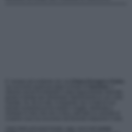
E’ sempre più evidente che, tra
Chiara Ferragni e Fedez
,
sia successo qualcosa dopo la finale di
Sanremo
. Il
silenzio social di entrambi è stato fugacemente interrotto,
giusto in tempo per alimentare ulteriormente le voci sulla
maretta. Se, da un lato, è lampante che si tratti di una
banale scaramuccia tra marito e moglie, destinata a
rientrare in men che non si dica, dall’altro la curiosità di
scoprire cosa sia successo sta facendo impazzire il web.
I titoli delle principali testate, oggi, sono tutti
contro