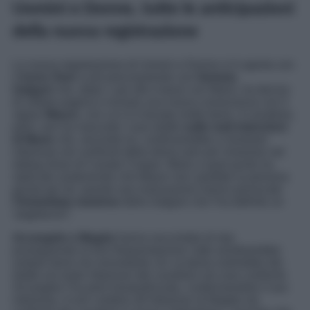
Uomini e Donne, tutte le anticipazioni
della nuova registrazione
La nuova registrazione di Uomini e Donne si è aperta con
il
trono Over
e più precisamente con
Gemma
Galgani
che, dopo i vari alti e bassi con Mario, ha deciso
di voltare pagina e iniziare una nuova conoscenza con il
signor
Mauro
, con cui si è trovata molto bene. Il cavaliere,
però, non ha nascosto i suoi dubbi
sulle reali intenzioni
di Mario
che, secondo lui, continuerebbe a mostrare
interesse nei confronti della dama solo per rimanere nel
dating show di Canale Cinque. Mario a quel punto ha
replicato sostenendo che Mauro non sarebbe la persona
giusta per lei; queste sue insinuazioni hanno provocato
l’immediata reazione
della Galgani che l’ha definito un
“
pagliaccio
“.
Arcangelo e Magda
hanno raccontato di star
proseguendo la loro frequentazione: tutto sembrerebbe
andare bene ma nonostante ciò, la dama nutrirebbe dei
dubbi sul reale interesse del cavaliere nei suoi confronti.
Arcangelo l’ha però tranquillizzata, confermandole il suo
interesse. A non credere all’interesse di Magda nei