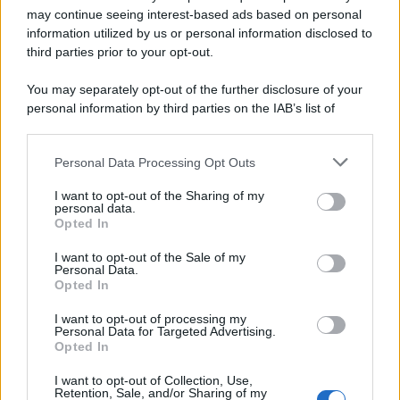
may continue seeing interest-based ads based on personal
Potrebbe interessarti
Uomini e Donne, anticipazioni
information utilized by us or personal information disclosed to
registrazione del 2/12: Gemma delusa ancora una volta!
third parties prior to your opt-out.
You may separately opt-out of the further disclosure of your
personal information by third parties on the IAB’s list of
downstream participants.
Personal Data Processing Opt Outs
This information may also be disclosed by us to third parties
on the IAB’s List of Downstream Participants that may further
I want to opt-out of the Sharing of my
disclose it to other third parties.
personal data.
Opted In
Please note that this website/app uses one or more Google
services and may gather and store information including but
I want to opt-out of the Sale of my
Personal Data.
not limited to your visit or usage behaviour. You may click to
Opted In
grant or deny consent to Google and its third-party tags to
use your data for below specified purposes in below Google
I want to opt-out of processing my
consent section.
Personal Data for Targeted Advertising.
Leggi anche
Opted In
I want to opt-out of Collection, Use,
Retention, Sale, and/or Sharing of my