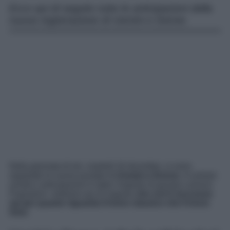
Ecco qui di seguito tutte le anticipazioni della
nuova registrazione di Uomini e Donne.
Nella giornata di ieri, martedì 16 dicembre, si sono
registrate le nuove puntate di
Uomini e Donne
. A svelare
novità e anticipazioni è stato l’esperto di gossip Lorenzo
Pugnaloni: vediamo qui di seguito
che cos’è successo
sia per quanto riguarda il trono classico che il trono
Over
.