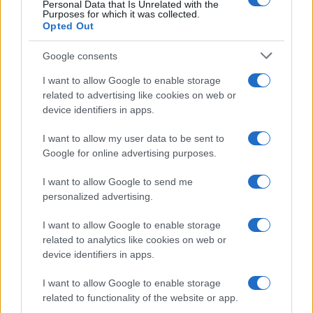
Personal Data that Is Unrelated with the
Purposes for which it was collected.
Gossip
Opted Out
Temptation Island, presentata
la prima coppia: chi sono
Google consents
Gabriele e Sara
I want to allow Google to enable storage
related to advertising like cookies on web or
Gossip
device identifiers in apps.
Uomini e Donne, le parole di Andrea
I want to allow my user data to be sent to
Zelletta sulla compagna Natalia
Google for online advertising purposes.
Paragoni: “L’affronteremo insieme”
I want to allow Google to send me
personalized advertising.
Gossip
Uomini e Donne, Natalia
I want to allow Google to enable storage
Paragoni rivela sui social: “Ho il
related to analytics like cookies on web or
linfoma di Hodgkin”
device identifiers in apps.
I want to allow Google to enable storage
Gossip
related to functionality of the website or app.