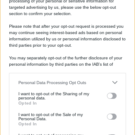
processing of your personal or sensitive information for
aveva espresso un interesse e una curiosità nei confronti
targeted advertising by us, please use the below opt-out
dell’altra tronista Sara Gaudenzi. Bisogna capire se la
section to confirm your selection.
ragazza accetterà di tenerlo oppure no. Cristiana ha poi
cercato un chiarimento con l’altro corteggiatore,
Ernesto
Please note that after your opt-out request is processed you
Passaro
, il quale le ha fatto capire che, alla scelta finale,
potrebbe anche dirle di no se lei rimane indecisa. Cosa
may continue seeing interest-based ads based on personal
succederà tra i due? Cristiana chi sceglierà alla fine? Non
information utilized by us or personal information disclosed to
ci resta che attendere le prossime puntate per scoprirlo!
third parties prior to your opt-out.
You may separately opt-out of the further disclosure of your
personal information by third parties on the IAB’s list of
downstream participants.
Personal Data Processing Opt Outs
This information may also be disclosed by us to third parties
on the IAB’s List of Downstream Participants that may further
I want to opt-out of the Sharing of my
disclose it to other third parties.
personal data.
Opted In
Please note that this website/app uses one or more Google
services and may gather and store information including but
I want to opt-out of the Sale of my
Personal Data.
not limited to your visit or usage behaviour. You may click to
Opted In
grant or deny consent to Google and its third-party tags to
use your data for below specified purposes in below Google