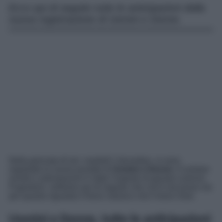
Ecco qui di seguito tutte le anticipazioni della
nuova registrazione di Uomini e Donne.
Nella giornata di ieri, martedì 2 dicembre, si sono
registrate le nuove puntate di
Uomini e Donne
. A svelare
novità e anticipazioni è stato l’esperto di gossip Lorenzo
Pugnaloni: vediamo qui di seguito che cos’è successo sia
per quanto riguarda il trono classico che il trono Over.
Uomini e Donne, tutte le anticipazioni