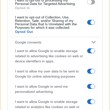
I want to opt-out of processing my
consent section.
Personal Data for Targeted Advertising.
Leggi anche
Opted In
I want to opt-out of Collection, Use,
Retention, Sale, and/or Sharing of my
Personal Data that Is Unrelated with the
Purposes for which it was collected.
Gossip
Opted Out
Temptation Island, presentata
la prima coppia: chi sono
Google consents
Gabriele e Sara
I want to allow Google to enable storage
related to advertising like cookies on web or
Gossip
device identifiers in apps.
Uomini e Donne, le parole di Andrea
I want to allow my user data to be sent to
Zelletta sulla compagna Natalia
Google for online advertising purposes.
Paragoni: “L’affronteremo insieme”
I want to allow Google to send me
personalized advertising.
Gossip
Uomini e Donne, Natalia
I want to allow Google to enable storage
Paragoni rivela sui social: “Ho il
related to analytics like cookies on web or