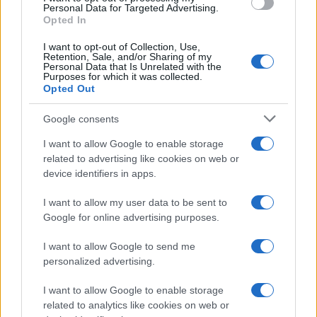
consent section.
Personal Data for Targeted Advertising.
Leggi anche
Opted In
I want to opt-out of Collection, Use,
Retention, Sale, and/or Sharing of my
Personal Data that Is Unrelated with the
Purposes for which it was collected.
Gossip
Opted Out
Temptation Island, presentata
la prima coppia: chi sono
Google consents
Gabriele e Sara
I want to allow Google to enable storage
related to advertising like cookies on web or
Gossip
device identifiers in apps.
Uomini e Donne, le parole di Andrea
I want to allow my user data to be sent to
Zelletta sulla compagna Natalia
Google for online advertising purposes.
Paragoni: “L’affronteremo insieme”
I want to allow Google to send me
personalized advertising.
Gossip
Uomini e Donne, Natalia
I want to allow Google to enable storage
Paragoni rivela sui social: “Ho il
related to analytics like cookies on web or
linfoma di Hodgkin”