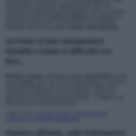
sistemazione nell’edificio, poi di accompagnarla in giro
per scoprire i luoghi più suggestivi della città. Ora,
sentendo di potersi fidare del Giordano senior, la donna
sembra sul punto di
svelare il mistero
che aleggia sul
principale motivo della sua presenza nel capoluogo
campano. Mrs Price si apre e
chiede aiuto all’uomo
…
Un Posto al Sole Anticipazioni:
Mariella e Guido in difficoltà con
Bice…
Mariella e Guido
continuano a dover
gestire Bice
e tutte
le sue
manie
. I due, per riuscire nell’impresa, si servono
dell’ironia; tuttavia, non è così semplice. Infatti, Bice,
soffrendo di solitudine, cerca di colmare i suoi vuoti
facendo un po’ di shopping compulsivo… L’Altieri e Del
Bue saranno in grado di aiutarla?
Leggi anche
Un Posto al Sole 3 dicembre 2025
Anticipazioni: Mariella esasperata!
Gianluca affranto, nelle Anticipazioni