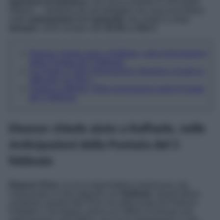
speranze di Gianluca
, che cerca conforto in suo padre
Alberto… Vediamo più nel dettaglio che cosa succederà
nelle
anticipazioni
dell’
episodio
che andrà in onda
domani
, come sempre alle
20:45
su
Rai 3
.
Eleanor chiede aiuto a Raffaele, nelle Anticipazioni
della Puntata del 5 febbraio
Un Posto al Sole Anticipazioni: Mariella e Guido in
difficoltà con Bice…
Gianluca affranto, nelle Anticipazioni della Puntata
del 5 febbraio
Eleanor chiede aiuto a Raffaele, nelle
Anticipazioni della Puntata del 5
febbraio
Eleanor Price
, la ricca imprenditrice americana, sta
instaurando un bel rapporto con
Raffaele
. Quest’ultimo,
compreso quanto Mrs Price sia affascinata da Palazzo
Palladini e da Napoli, prima si è offerto di trovare una