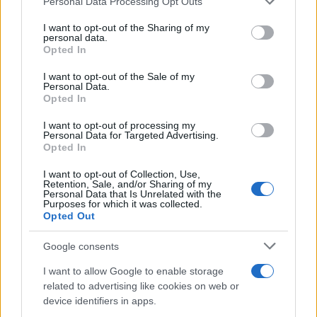
Personal Data Processing Opt Outs
This information may also be disclosed by us to third parties
on the IAB’s List of Downstream Participants that may further
I want to opt-out of the Sharing of my
disclose it to other third parties.
personal data.
Opted In
Please note that this website/app uses one or more Google
services and may gather and store information including but
I want to opt-out of the Sale of my
Personal Data.
not limited to your visit or usage behaviour. You may click to
Opted In
grant or deny consent to Google and its third-party tags to
use your data for below specified purposes in below Google
I want to opt-out of processing my
consent section.
Personal Data for Targeted Advertising.
Leggi anche
Opted In
I want to opt-out of Collection, Use,
Retention, Sale, and/or Sharing of my
Personal Data that Is Unrelated with the
Purposes for which it was collected.
Gossip
Opted Out
Temptation Island, presentata
la prima coppia: chi sono
Google consents
Gabriele e Sara
I want to allow Google to enable storage
related to advertising like cookies on web or
Gossip
device identifiers in apps.