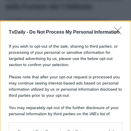
della Puntata del 5 febbraio
Al Caffè Vulcano è appena arrivato
un nuovo – e
intrigante – personaggio
. Ma di chi si tratta? Parliamo di
Lorenza
, una cameriera in prova. Chissà come se la
TvDaily -
Do Not Process My Personal Information
caverà al locale. Al contempo, però, la sua
assunzione
spazza via
con un solo colpo tutte le
speranze di
If you wish to opt-out of the sale, sharing to third parties, or
Gianluca
, il quale si augurava vivamente di poter
riprendere a lavorare al Vulcano. Affranto, Palladini junior
processing of your personal or sensitive information for
si sfoga con suo padre Alberto, che non si limiterà
targeted advertising by us, please use the below opt-out
esclusivamente a offrirgli il suo conforto…
section to confirm your selection.
Un Posto al Sole
, la longeva soap opera partenopea, va
Please note that after your opt-out request is processed you
in onda dal lunedì al venerdì alle
20:45
su
Rai 3
.
may continue seeing interest-based ads based on personal
Potrebbe interessarti
Un Posto al Sole 15 dicembre 2025
information utilized by us or personal information disclosed to
Anticipazioni: Gennaro in carcere?
third parties prior to your opt-out.
You may separately opt-out of the further disclosure of your
personal information by third parties on the IAB’s list of
downstream participants.