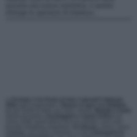
assunta una nuova cameriera, e questo
infrange le speranze di Gianluca…
La
Puntata
di
Un Posto al Sole
di
giovedì 5 febbraio
2026
saprà sorprenderci.
Eleanor si apre con Raffaele
,
poi gli chiede di darle una mano. Intanto,
Mariella e Guido
stanno provando a
fronteggiare
le
manie di Bice
con
ironia; infatti, quest’ultima cerca di colmare i suoi vuoti
facendo shopping compulsivo.
Al Vulcano
, invece, arriva
Lorenza
, una nuova cameriera, e così
s’infrangono le