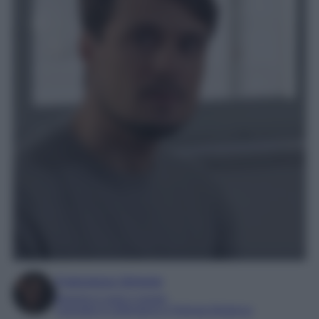
Francesca Simone
Esperta in soap e gossip
Laureata in Letteratura e Filologia Moderna