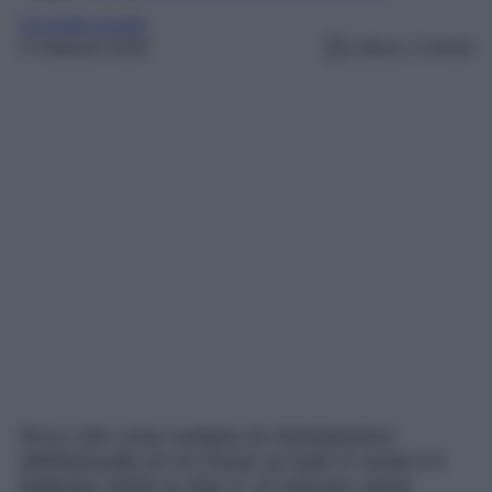
Un posto al sole
4 Febbraio 2026
Lettura: 2 minuti
Ecco che cosa svelano le Anticipazioni
dell’Episodio di Un Posto al Sole in onda il 5
febbraio 2026 su Rai 3: al Vulcano viene