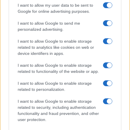
Uomini e Donne, le parole di Andrea
I want to allow my user data to be sent to
Zelletta sulla compagna Natalia
Google for online advertising purposes.
Paragoni: “L’affronteremo insieme”
I want to allow Google to send me
personalized advertising.
Gossip
Uomini e Donne, Natalia
I want to allow Google to enable storage
Paragoni rivela sui social: “Ho il
related to analytics like cookies on web or
linfoma di Hodgkin”
device identifiers in apps.
I want to allow Google to enable storage
Gossip
related to functionality of the website or app.
Grande Fratello, Stefania Orlando
I want to allow Google to enable storage
rivela solo ora: “Mi sarebbe
related to personalization.
piaciuto un ruolo da opinionista”
I want to allow Google to enable storage
related to security, including authentication
functionality and fraud prevention, and other
user protection.