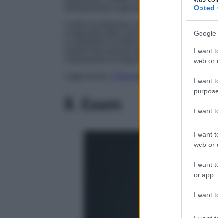
Opted 
dimostrazione suprema che
la claustrofobia
I criteri di selezione usati per questa lista de
l’originalità della messa in scena, l’impatto c
Google 
lo spettatore incollato alla sedia nonostante 
I want t
maestri del passato alle moderne perle del thr
l’isolamento un’esperienza indimenticabile.
web or d
Leggi anche
7 Film ambientati a New York 
I want t
purpose
8. Exam
I want 
I want t
web or d
I want t
or app.
I want t
I want t