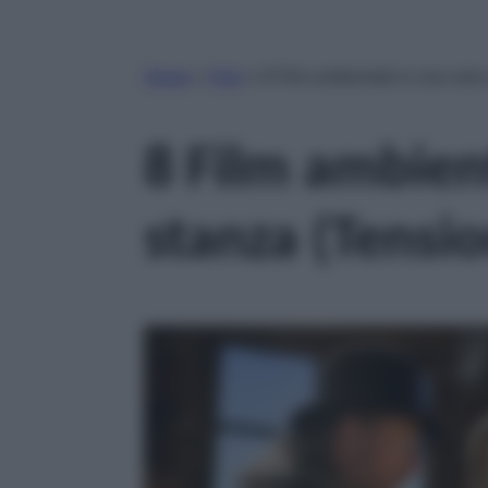
Home
»
Film
»
8 Film ambientati in una sola
8 Film ambient
stanza (Tensi