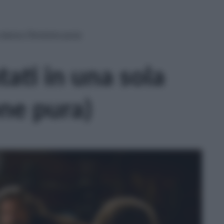
 stanza (Tensione pura)
ati in una sola
one pura)