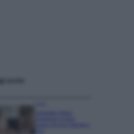
gi anche
Gossip
Temptation Island,
presentata la prima
coppia: chi sono Gabriele e
Sara