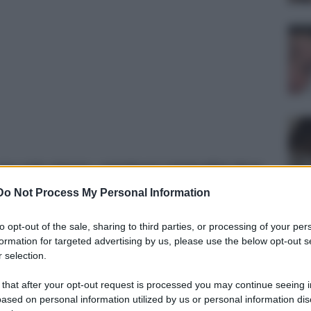
una sola stanza: capolavori minimalisti dove
ccabili creano una tensione psicologica pura e
Do Not Process My Personal Information
to opt-out of the sale, sharing to third parties, or processing of your per
formation for targeted advertising by us, please use the below opt-out s
 selection.
 cinema che decide di autolimitarsi. Mentre le grandi
versi digitali, esiste un filone che fa l’esatto opposto:
utta via la chiave. Gli
8 film ambientati in una sola
 that after your opt-out request is processed you may continue seeing i
guida rappresentano la quintessenza della tensione
ased on personal information utilized by us or personal information dis
ire un capolavoro non servono scenografie colossali, ma