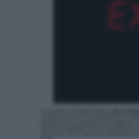
In un futuro non troppo lontano,
otto candida
un posto di lavoro in una potentissima e mis
finestre dove un supervisore consegna loro 
minuti per rispondere. Ma c’è un problema: n
sono ferree, con l’espulsione immediata per c
foglio.