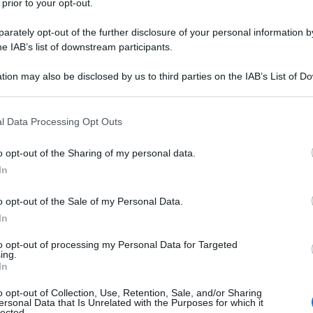
 prior to your opt-out.
e.
rately opt-out of the further disclosure of your personal information by
i in una sola stanza da non perdere
he IAB’s list of downstream participants.
tion may also be disclosed by us to third parties on the IAB’s List of 
 that may further disclose it to other third parties.
 that this website/app uses one or more Google services and may gath
Man from Earth)
l Data Processing Opt Outs
including but not limited to your visit or usage behaviour. You may click 
 to Google and its third-party tags to use your data for below specifi
o opt-out of the Sharing of my personal data.
ogle consent section.
In
i 8 film ambientati in una
o opt-out of the Sale of my Personal Data.
In
erdere
to opt-out of processing my Personal Data for Targeted
ing.
In
per qualsiasi autore. Senza la possibilità di variare gli
spalle degli attori e sulla precisione della regia. In questa
o opt-out of Collection, Use, Retention, Sale, and/or Sharing
tto diventi un vero e proprio personaggio, capace di
ersonal Data that Is Unrelated with the Purposes for which it
 la psicologia umana verso il punto di rottura. È la
lected.