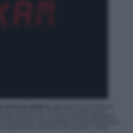
ti altamente qualificati
raggiungono la fase finale per
teriosa multinazionale. Entrano in una stanza senza
un foglio bianco e pone una sola domanda, dandogli 80
on è chiaro quale sia la domanda e le regole per la prova
hiunque tenti di comunicare con l’esterno o rovini il