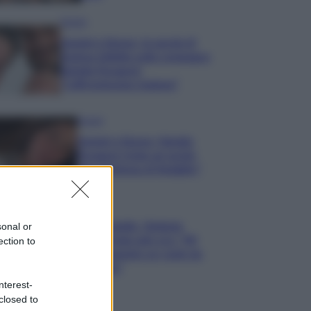
Gossip
Uomini e Donne, le parole di
Andrea Zelletta sulla compagna
Natalia Paragoni:
“L’affronteremo insieme”
Gossip
Uomini e Donne, Natalia
Paragoni rivela sui social:
“Ho il linfoma di Hodgkin”
Gossip
sonal or
Grande Fratello, Stefania
ection to
Orlando rivela solo ora: “Mi
sarebbe piaciuto un ruolo da
opinionista”
nterest-
closed to