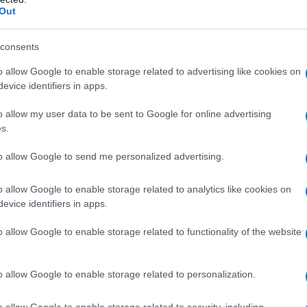
Out
 può trasformarsi in arte purissima.
gli
8 film ambientati in una sola stanza
includono
ulturale duraturo e, soprattutto, la capacità di mantenere
consents
l’assenza di cambi di scena. Dall’eredità dei grandi
o allow Google to enable storage related to advertising like cookies on
iller psicologico, ecco i titoli che hanno reso
evice identifiers in apps.
per prepararsi a Capodanno
o allow my user data to be sent to Google for online advertising
s.
to allow Google to send me personalized advertising.
o allow Google to enable storage related to analytics like cookies on
evice identifiers in apps.
o allow Google to enable storage related to functionality of the website
o allow Google to enable storage related to personalization.
o allow Google to enable storage related to security, including