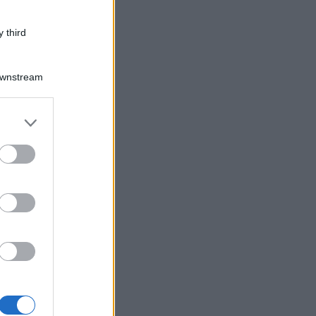
 third
Downstream
er and store
to grant or
ed purposes