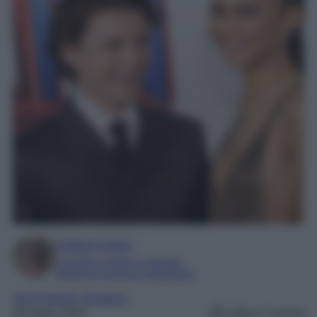
Chiara Carnà
Laureata in lettere e filosofia
Esperta in cinema e televisione
Tom Holland
, 
Zendaya
29 Aprile 2024
Lettura: 3 minuti