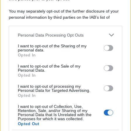
You may separately opt-out of the further disclosure of your
personal information by third parties on the IAB’s list of
downstream participants.
Personal Data Processing Opt Outs
This information may also be disclosed by us to third parties
on the IAB’s List of Downstream Participants that may further
I want to opt-out of the Sharing of my
disclose it to other third parties.
personal data.
Opted In
Please note that this website/app uses one or more Google
services and may gather and store information including but
I want to opt-out of the Sale of my
Personal Data.
not limited to your visit or usage behaviour. You may click to
Opted In
grant or deny consent to Google and its third-party tags to
use your data for below specified purposes in below Google
I want to opt-out of processing my
consent section.
Personal Data for Targeted Advertising.
Leggi anche
Opted In
I want to opt-out of Collection, Use,
Retention, Sale, and/or Sharing of my
Personal Data that Is Unrelated with the
Purposes for which it was collected.
Gossip
Opted Out
Temptation Island, presentata