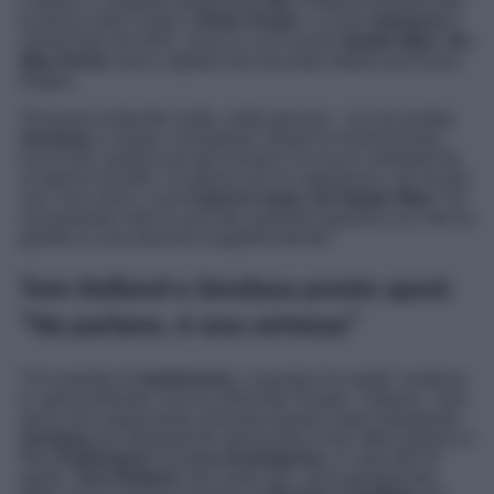
L’attrice e cantante interpretava
MJ
; Holland prestava per
la prima volta il volto a
Peter Parker
. La loro
relazione
è
cominciata nel 2021, anno in cui è uscito
Spider-Man: No
Way Home
, terzo capitolo del secondo reboot sull’Uomo
Ragno.
“Eravamo entrambi molto, molto giovani – ha raccontato
Zendaya
a
Vogue
, ricordando i tempi di
Homecoming
–
ma la mia carriera era già iniziata e la sua è cambiata da
un giorno all’altro. Un giorno sei un ragazzino e sei al pub
con i tuoi amici, e poi
il giorno dopo sei Spider-Man
. Ho
sicuramente visto la sua vita cambiare davanti a lui. Ma ha
gestito la cosa davvero magnificamente”.
Tom Holland e Zendaya presto sposi:
“Ne parlano, è una certezza”
“Si è parlato di
matrimonio
, e questa è la realtà” sostiene
la ‘gola profonda’ che ha informato
People
. Tuttavia, i due
sono una coppia tanto riservata quanto super impegnata.
Zendaya
sta attualmente sbancando il box office grazie al
film
Challengers
di
Luca Guadagnino
, in sala dal 24
aprile.
Tom Holland
, dal canto suo, sarà protagonista