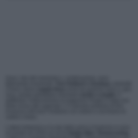
Sono i divi del momento e, combinazione, sono
follemente innamorati.
Tom Holland e Zendaya
, entrambi
27enni, fanno
coppia fissa
ormai da qualche anno e, gira
voce, presto potrebbero diventare
marito e moglie
. A
spifferare l’indiscrezione al magazine
People
è stata una
fonte vicina alle superstar. C’è davvero profumo di fiori
d’arancio nell’aria? Andiamo con ordine e cerchiamo di
vederci chiaro.
L’attore britannico e la star della serie tv
Euphoria
si sono
incontrati nel 2016 sul set di
Spider-Man: Homecoming
.