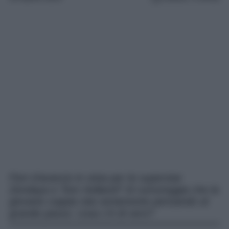
Fiori d’arancio in vista per le superstar
Zendaya e Tom Holland? Si rumoreggia che la
giovane coppia stia seriamente pensando al
grande passo: cosa c’è di vero?