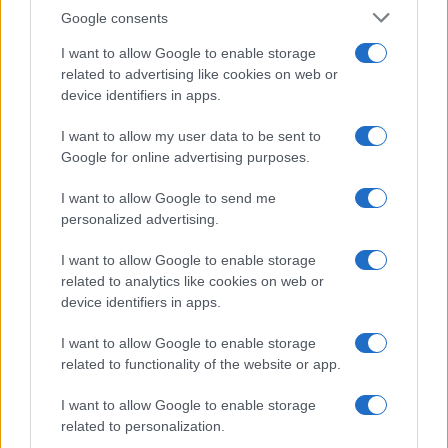
la prima coppia: chi sono
Google consents
Gabriele e Sara
I want to allow Google to enable storage
related to advertising like cookies on web or
Gossip
device identifiers in apps.
Uomini e Donne, le parole di Andrea
I want to allow my user data to be sent to
Zelletta sulla compagna Natalia
Google for online advertising purposes.
Paragoni: “L’affronteremo insieme”
I want to allow Google to send me
personalized advertising.
Gossip
Uomini e Donne, Natalia
I want to allow Google to enable storage
Paragoni rivela sui social: “Ho il
related to analytics like cookies on web or
linfoma di Hodgkin”
device identifiers in apps.
I want to allow Google to enable storage
Gossip
related to functionality of the website or app.
Grande Fratello, Stefania Orlando
I want to allow Google to enable storage
rivela solo ora: “Mi sarebbe
related to personalization.
piaciuto un ruolo da opinionista”