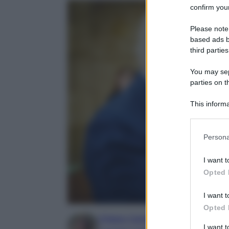
confirm your
Please note
based ads b
third parties
You may sepa
parties on t
This informa
Participants
Please note
Persona
information 
deny consent
I want t
in below Go
Opted 
I want t
Opted 
Chiara Carnà
I want 