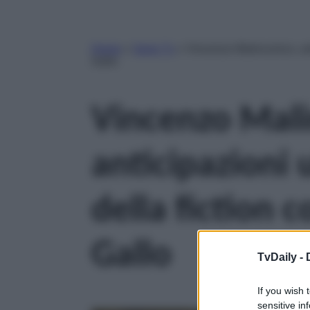
Home
»
Serie Tv
»
Vincenzo Malinconico, ant
Gallo
Vincenzo Mali
anticipazioni 
della fiction 
Gallo
TvDaily -
If you wish 
sensitive in