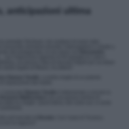
 anticipazioni ultima
ha arrestato Teicheué, che sostiene di esser stato
rsi innocente nemmeno durante l’interrogatorio e chiede a
osito del protagonista, la sua storia con
Alessandra
ma l’improvviso ingresso di Alf spariglia le carte e
irittura, accarezza l’idea di lasciare Napoli per accettare
te studio legale di Milano. Accetterà?
ca Starace Tarallo
. La bella moglie di un potente
 di separazione dal marito.
–
L’avvocato
Starace Tarallo
è determinato a vincere la
Vincenzo Malinconico
con una grossa somma di
sa della ex moglie. Quest’ultima, dal canto suo, si sente
 sentimenti.
ità sull’omicidio di
Brooke
. Con l’aiuto di Tricarico,
ucciso la ragazza?