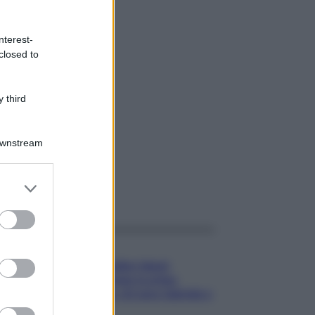
nterest-
closed to
 third
Downstream
er and store
gi anche
to grant or
ed purposes
Gossip
Temptation Island,
presentata la prima
coppia: chi sono Gabriele e
Sara