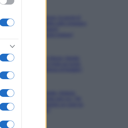
Gossip
Uomini e Donne, le parole di
Andrea Zelletta sulla compagna
Natalia Paragoni:
“L’affronteremo insieme”
Gossip
Uomini e Donne, Natalia
Paragoni rivela sui social:
“Ho il linfoma di Hodgkin”
Gossip
Grande Fratello, Stefania
Orlando rivela solo ora: “Mi
sarebbe piaciuto un ruolo da
opinionista”