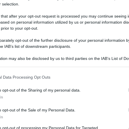
 selection.
 that after your opt-out request is processed you may continue seeing i
ased on personal information utilized by us or personal information dis
 prior to your opt-out.
rately opt-out of the further disclosure of your personal information by
he IAB’s list of downstream participants.
tion may also be disclosed by us to third parties on the IAB’s List of 
 that may further disclose it to other third parties.
 that this website/app uses one or more Google services and may gath
Leg
l Data Processing Opt Outs
including but not limited to your visit or usage behaviour. You may click 
 to Google and its third-party tags to use your data for below specifi
o opt-out of the Sharing of my personal data.
ogle consent section.
In
o opt-out of the Sale of my Personal Data.
In
to opt-out of processing my Personal Data for Targeted