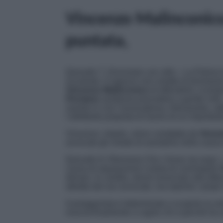
Vincenzo Malinconico,
puntata,
Episodio 7, Divorziare con stile
–
La Polizia 
incastrato. Il ragazzo non smette di dichiara
Vincenzo Malinconico
di difenderlo. A prop
Persiano
sembrava procedere a gonfie vele… 
manda in crisi l’avvocatessa. Alessandra, add
l’allettante proposta di lavoro di un importan
Vincenzo, intanto, viene contattato da
Veroni
avvocato gli chiede di assisterla nella causa
Episodio 8, Ritornerai (Yes I know my way)
causa di separazione e tenta di corrompere
denaro. In cambio, dovrà rinunciare alla dife
attratta dal suo avvocato, ma reprime i propri
Il protagonista è determinato a scoprire la ver
riuscirà finalmente a capire chi e perché ha 