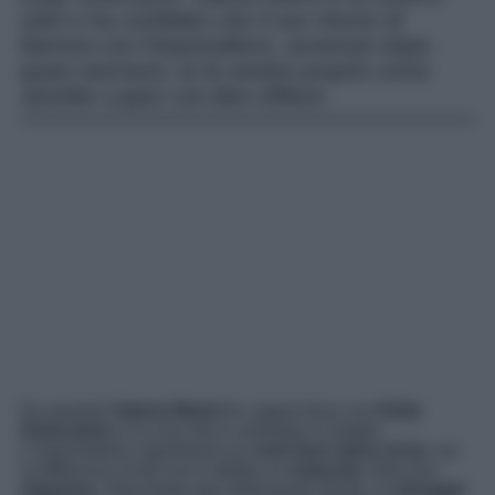
cielo e ha confidato che il suo ritorno di
fiamma con l’imprenditore, avvenuto dopo
quasi vent’anni, la fa sentire proprio come
Jennifer Lopez con Ben Affleck.
Da quando
Valeria Marini
fa coppia fissa con
Eddy
Siniscalchi,
è la sua vita è cambiata in meglio.
L’imprenditore napoletano ha
vent’anni meno di lei
, ma
la differenza d’età non è affatto un
ostacolo
nella loro
relazione
. Intervistata dal settimanale
Gente
, la
showgirl