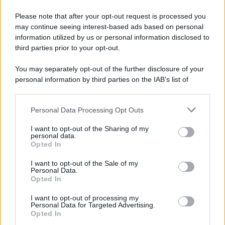
nell’animo. E tra noi c’è una forte attrazione. Prima che ci
Please note that after your opt-out request is processed you
incontrassimo di nuovo
non credevo più nell’amore,
mi
ero buttata sul lavoro. Però, vedi, quando meno te lo
may continue seeing interest-based ads based on personal
aspetti la vita ti sorprende: tra noi è scoppiato un amore
information utilized by us or personal information disclosed to
unico e passionale”.
third parties prior to your opt-out.
You may separately opt-out of the further disclosure of your
personal information by third parties on the IAB’s list of
downstream participants.
Personal Data Processing Opt Outs
This information may also be disclosed by us to third parties
on the IAB’s List of Downstream Participants that may further
I want to opt-out of the Sharing of my
disclose it to other third parties.
personal data.
Opted In
Please note that this website/app uses one or more Google
services and may gather and store information including but
I want to opt-out of the Sale of my
Personal Data.
not limited to your visit or usage behaviour. You may click to
Opted In
grant or deny consent to Google and its third-party tags to
use your data for below specified purposes in below Google
I want to opt-out of processing my
consent section.
Personal Data for Targeted Advertising.
Leggi anche
Opted In