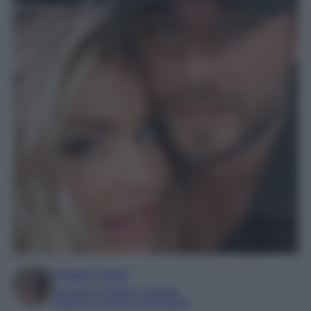
Chiara Carnà
Laureata in lettere e filosofia
Esperta in cinema e televisione