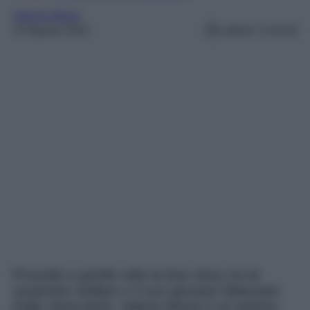
Valeria Marini
15 Agosto 2022
Lettura: 3 minuti
Procede a gonfie vele la love story tra la
soubrette stellare e il suo giovane fidanzato
Eddy Siniscalchi. Valeria Marini è al settimo