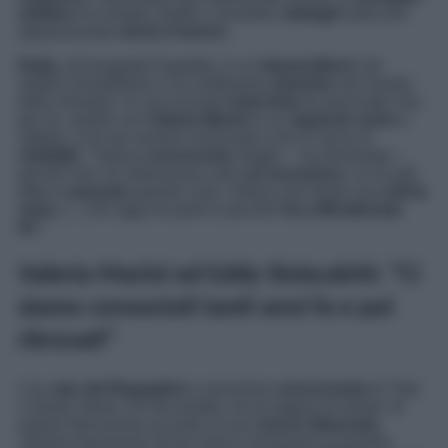
stellare
ha svelato inediti e romantici
dettagli
sulla loro
appassionata
storia d’amore
.
Eddy,
all’anagrafe Espedito, è un
imprenditore
nel
settore immobiliare e ha moltissime
amicizie
nel mondo
dello showbiz. In una recente
intervista
ha precisato che,
per lui, quello con
Valeria Marini
è un
rapporto serio
e
stabile, e di non essersi avvicinato a lei in cerca di
visibilità
. “Volevo
conoscerla
meglio – ha dichiarato –
perché non mi interessava solo
un’avventura.
Le ho già
fatte in
passato
queste cose. Volevo che fosse una
storia
seria
. […] Se oggi ne parlo è perché
l’ha ufficializzata
lei”
.
Valeria Marini ed Eddy Siniscalchi: “Ci
siamo conosciuti tanti anni fa e poi
ritrovati”
L’ex
star del Bagaglino
e prossima
concorrente
di
Tale
e Quale Show
, ha raccontato, tra le pagine di
Gente
, di
essere felicissima accanto al suo
nuovo fidanzato
.
“Stiamo benissimo da tre mesi e pensiamo in grande.