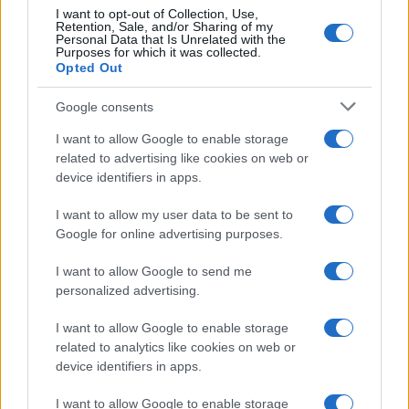
I want to opt-out of Collection, Use,
Retention, Sale, and/or Sharing of my
Personal Data that Is Unrelated with the
Purposes for which it was collected.
Gossip
Opted Out
Temptation Island, presentata
la prima coppia: chi sono
Google consents
Gabriele e Sara
I want to allow Google to enable storage
related to advertising like cookies on web or
Gossip
device identifiers in apps.
Uomini e Donne, le parole di Andrea
I want to allow my user data to be sent to
Zelletta sulla compagna Natalia
Google for online advertising purposes.
Paragoni: “L’affronteremo insieme”
I want to allow Google to send me
personalized advertising.
Gossip
Uomini e Donne, Natalia
I want to allow Google to enable storage
Paragoni rivela sui social: “Ho il
related to analytics like cookies on web or
linfoma di Hodgkin”
device identifiers in apps.
I want to allow Google to enable storage