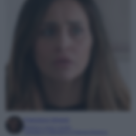
Francesca Simone
Esperta in soap e gossip
Laureata in Letteratura e Filologia Moderna