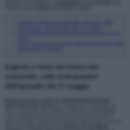
rivelano nel dettaglio le
anticipazioni
della
puntata
che
andrà in onda
domani
alle
20:45
su
Rai 3
.
Eugenio e Viola nel mirino dei camorristi, nelle
Anticipazioni dell’episodio del 27 maggio
Anticipazioni Un Posto al Sole: Rossella non ce la
fa più…
Sarti e Cerri faccia a faccia, nelle Anticipazioni della
puntata del 27 maggio
Eugenio e Viola nel mirino dei
camorristi, nelle Anticipazioni
dell’episodio del 27 maggio
Eugenio porta avanti con determinazione le sue
operazioni anti-camorra
. L’integerrimo magistrato sa
che, a causa del suo mestiere, persino la sua famiglia
corre quotidianamente dei rischi, però non può fare a
meno di lottare contro la criminalità organizzata: è la sua
natura ad imporglielo. Così,
benché nel quartiere