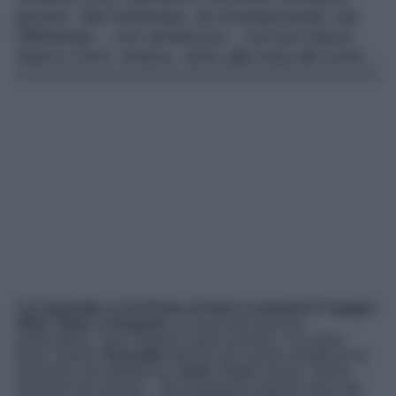
grosso. Nel frattempo, la Graziani junior sta
riflettendo – con amarezza – sul suo futuro.
Sarti e Cerri, invece, sono alla resa dei conti…
Nell’
episodio
di
Un Posto al Sole
di
venerdì 27
maggio
2022
,
Viola
ed
Eugenio
, a causa del lavoro di
quest’ultimo, sono esposti a gravi pericoli, e lo sanno
bene. Intanto,
Rossella
teme di non essere all’altezza di
diventare una dottoressa.
Sarti
e
Cerri
, invece, hanno
qualcosa da chiarire… Ma scopriamo insieme che cosa