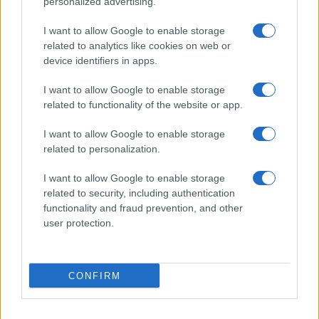
personalized advertising.
Gossip
Uomini e Donne, Natalia
I want to allow Google to enable storage
Paragoni rivela sui social: “Ho il
related to analytics like cookies on web or
linfoma di Hodgkin”
device identifiers in apps.
I want to allow Google to enable storage
Gossip
related to functionality of the website or app.
Grande Fratello, Stefania Orlando
I want to allow Google to enable storage
rivela solo ora: “Mi sarebbe
related to personalization.
piaciuto un ruolo da opinionista”
I want to allow Google to enable storage
related to security, including authentication
functionality and fraud prevention, and other
user protection.
© – TvDaily.it – Anicaflash S.r.l. – P.Iva 01816001000 – Testata Giornalistica
CONFIRM
registrata presso il Tribunale ordinario di Roma, n° 35/2019 del 14/03/2019
Chi siamo
Redazione
Codice Etico
Contatti