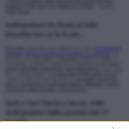
s’inizino a temere delle ritorsioni da parte del Clan
Argento
,
il Nicotera non abbassa la testa
… mentre
Viola trema
.
Anticipazioni Un Posto al Sole:
Rossella non ce la fa più…
Rossella
, presa dai suoi problemi di cuore,
era talmente
distratta che ha rischiato di uccidere un paziente
. La
giovane, ora,
è in crisi
. La
Graziani
si sente in colpa, e,
soprattutto, inadatta a svolgere un mestiere simile.
Il suo
errore potrebbe costarle la specializzazione
. Che cosa
farà, a questo punto, l’
ex fidanzata di Riccardo Crovi
?
Come se tutto ciò non bastasse,
a mandarla ancora di
più in confusione ci pensano Silvia e Michele, i quali
sembrano intenzionati a riavvicinarsi
…
Sarti e Cerri faccia a faccia, nelle
Anticipazioni della puntata del 27
maggio