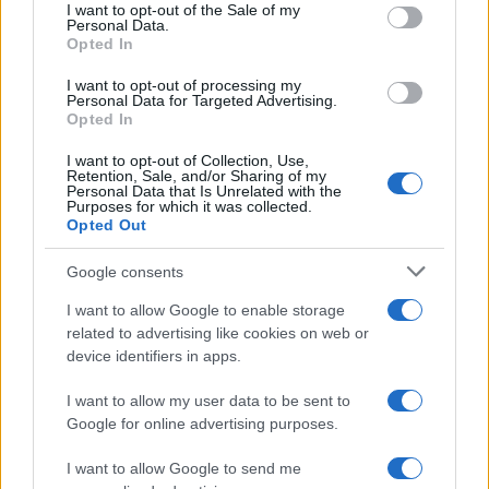
services and may gather and store information including but
I want to opt-out of the Sale of my
Personal Data.
not limited to your visit or usage behaviour. You may click to
Opted In
grant or deny consent to Google and its third-party tags to
use your data for below specified purposes in below Google
I want to opt-out of processing my
consent section.
Personal Data for Targeted Advertising.
Leggi anche
Opted In
I want to opt-out of Collection, Use,
Retention, Sale, and/or Sharing of my
Personal Data that Is Unrelated with the
Purposes for which it was collected.
Gossip
Opted Out
Temptation Island, presentata
la prima coppia: chi sono
Google consents
Gabriele e Sara
I want to allow Google to enable storage
related to advertising like cookies on web or
Gossip
device identifiers in apps.
Uomini e Donne, le parole di Andrea
I want to allow my user data to be sent to
Zelletta sulla compagna Natalia
Google for online advertising purposes.
Paragoni: “L’affronteremo insieme”
I want to allow Google to send me