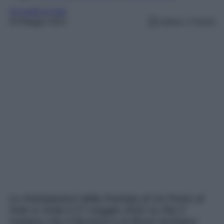
Un posto al sole
26 Maggio 2022
Lettura: 2 minuti
Le Anticipazioni della Puntata di Un Posto al
Sole in onda il 27 maggio 2022 su Rai 3
rivelano che il Nicotera e la Bruni rischiano