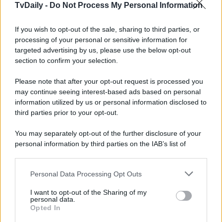
TvDaily -
Do Not Process My Personal Information
Mariella
e
Guido
sono giunti sino in Toscana, per la
precisione a Siena, pur di aiutare
Cerri
.
I due sono
If you wish to opt-out of the sale, sharing to third parties, or
convinti del fatto che Sarti non sia per niente onesto
con il partner
: il vigile ha visto con i suoi occhi il dottore
processing of your personal or sensitive information for
flirtare con un infermiere. Dunque, il
Del
Bue
e la moglie
targeted advertising by us, please use the below opt-out
si sono messi sulle sue tracce per investigare e
section to confirm your selection.
smascherarlo una volta per tutte. Il viaggio dei coniugi, in
effetti, porterà la coppia alla resa dei conti:
è la fine per
Please note that after your opt-out request is processed you
Sarti e Cerri?
may continue seeing interest-based ads based on personal
Un Posto al Sole
, la longeva soap opera partenopea, va
information utilized by us or personal information disclosed to
in onda dal lunedì al venerdì alle
20:45
su
Rai 3
.
third parties prior to your opt-out.
You may separately opt-out of the further disclosure of your
personal information by third parties on the IAB’s list of
downstream participants.
Personal Data Processing Opt Outs
This information may also be disclosed by us to third parties
on the IAB’s List of Downstream Participants that may further
I want to opt-out of the Sharing of my
disclose it to other third parties.
personal data.
Opted In
Please note that this website/app uses one or more Google