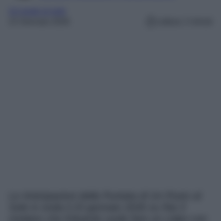
Un posto al sole
22 Gennaio 2026
Lettura: 2 minuti
Le Anticipazioni della Puntata di Un Posto al
Sole in onda il 23 gennaio 2026 su Rai 3
rivelano che Eduardo vuole fare un colpo con