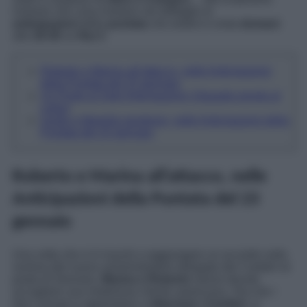
insieme che cosa rivelano nel dettaglio le
anticipazioni
della
puntata
che andrà in onda
domani
alle
20:45
su
Rai 3
.
Roberto e Marina all’attacco, nelle Anticipazioni
della Puntata del 23 gennaio
Un Posto al Sole Anticipazioni: Eduardo pronto al
colpo!
Guido e Mariella perplessi, nelle Anticipazioni della
Puntata del 23 gennaio
Roberto e Marina all’attacco, nelle
Anticipazioni della Puntata del 23
gennaio
Una volta che si è riusciti a raggiungere un accordo sulla
nomina del nuovo amministratore delegato dei Cantieri al
posto di Gennaro,
Marina e Roberto
hanno dovuto
accogliere una misteriosa cliente americana. Ora che i
due coniugi si apprestano a
rilanciare i Cantieri
, si