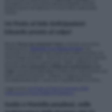
accorgono che l’occasione giusta potrebbe arrivare
proprio grazie all’ingresso in scena della sopracitata
cliente…
Un Posto al Sole Anticipazioni:
Eduardo pronto al colpo!
Mentre
Rosa sta aiutando Clara
a trovare una nuova
sistemazione,
Eduardo è un fascio di nervi
: sta
cercando un modo per fare quanti più soldi possibile nel
minor tempo possibile. Viene da sé che il giovane stia per
cacciarsi di nuovo in grossi guai. Infatti, Sabbiese sta
facendo delle
pressioni a Stella per partecipare a un
colpo
che gli permetterebbe d’intascarsi velocemente una
bella somma di denaro. Tuttavia, il ragazzo dovrà
inevitabilmente fare i conti con l’autorità dello zio Rino…
Leggi anche
Un Posto al Sole 22 gennaio 2026
Anticipazioni: Rosa dubita di Damiano…
Guido e Mariella perplessi, nelle