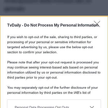
Anticipazioni della Puntata del 23
gennaio
Guido
ha osservato attentamente Cotugno, e così si è
reso conto che, quasi sicuramente, ha un grosso
TvDaily -
Do Not Process My Personal Information
problema. Secondo il vigile, il suo amico soffre di
depressione post-traumatica. Allarmato, Del Bue ha preso
If you wish to opt-out of the sale, sharing to third parties, or
Mariella
da parte per invitarla a riflettere sul
comportamento della sua amica Bice. A quanto pare,
processing of your personal or sensitive information for
marito e moglie sono sempre più
coinvolti
nella
targeted advertising by us, please use the below opt-out
questione
dei
soldi in sospeso tra Cotugno e Bice
…
section to confirm your selection.
Un Posto al Sole
, la longeva soap opera partenopea, va
Please note that after your opt-out request is processed you
in onda dal lunedì al venerdì alle
20:45
su
Rai 3
.
may continue seeing interest-based ads based on personal
Potrebbe interessarti
Un Posto al Sole 5 gennaio 2026
information utilized by us or personal information disclosed to
Anticipazioni: Eduardo spiazzato…
third parties prior to your opt-out.
You may separately opt-out of the further disclosure of your
personal information by third parties on the IAB’s list of
downstream participants.
Personal Data Processing Opt Outs
This information may also be disclosed by us to third parties