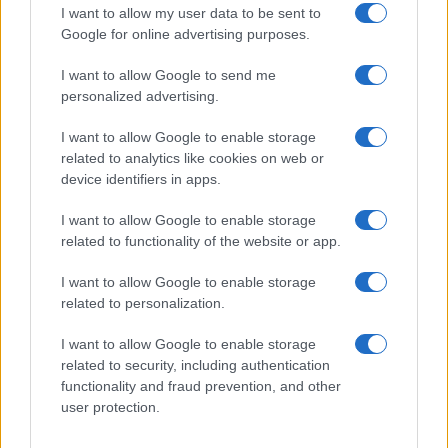
Uomini e Donne, le parole di Andrea
I want to allow my user data to be sent to
Zelletta sulla compagna Natalia
Google for online advertising purposes.
Paragoni: “L’affronteremo insieme”
I want to allow Google to send me
personalized advertising.
Gossip
Uomini e Donne, Natalia
I want to allow Google to enable storage
Paragoni rivela sui social: “Ho il
related to analytics like cookies on web or
linfoma di Hodgkin”
device identifiers in apps.
I want to allow Google to enable storage
Gossip
related to functionality of the website or app.
Grande Fratello, Stefania Orlando
I want to allow Google to enable storage
rivela solo ora: “Mi sarebbe
related to personalization.
piaciuto un ruolo da opinionista”
I want to allow Google to enable storage
related to security, including authentication
functionality and fraud prevention, and other
user protection.