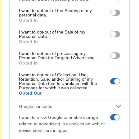
on the IAB’s List of Downstream Participants that may further
I want to opt-out of the Sharing of my
disclose it to other third parties.
personal data.
Opted In
Please note that this website/app uses one or more Google
services and may gather and store information including but
I want to opt-out of the Sale of my
Personal Data.
not limited to your visit or usage behaviour. You may click to
Opted In
grant or deny consent to Google and its third-party tags to
use your data for below specified purposes in below Google
I want to opt-out of processing my
consent section.
Personal Data for Targeted Advertising.
Leggi anche
Opted In
I want to opt-out of Collection, Use,
Retention, Sale, and/or Sharing of my
Personal Data that Is Unrelated with the
Purposes for which it was collected.
Gossip
Opted Out
Temptation Island, presentata
la prima coppia: chi sono
Google consents
Gabriele e Sara
I want to allow Google to enable storage
related to advertising like cookies on web or
Gossip
device identifiers in apps.