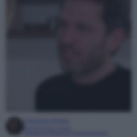
Francesca Simone
Esperta in soap e gossip
Laureata in Letteratura e Filologia Moderna