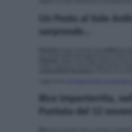
sapere? Di certo, Renda non la prenderà pe
Un Posto al Sole Anti
sorprende…
Eduardo
sta per ricevere una
soffiata
da pa
veri responsabili dell’aggressione ai danni 
Gianluca
, dopo la sua fuga e dopo la chiacch
scelta. Il giovane, sicuro di agire anche e so
sorprendente decisione
in merito al suo fu
Leggi anche
Un Posto al Sole 11 novembre 2
Bice imperterrita, nel
Puntata del 12 nove
Bice
non si da per vinta. La donna, scoperto c