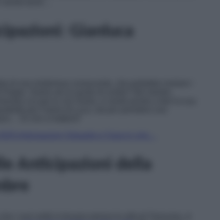
r niente bene…
cipazioni: Gianluca
rte di una misteriosa conoscente, che potrebbe rivelare i
di Peppe. Siamo ad un punto di svolta? Nel mentre,
ierata a tu per tu con Giulia, si sente pronto a fare la sua
prattutto per il bene di Luca, sta per prendere una
turo… Di che si tratterà?
025 Anticipazioni: Eduardo e Clara in crisi…
le Anticipazioni della
mbre
he i suoi soldi si trovano presso la villa di Troncone, si