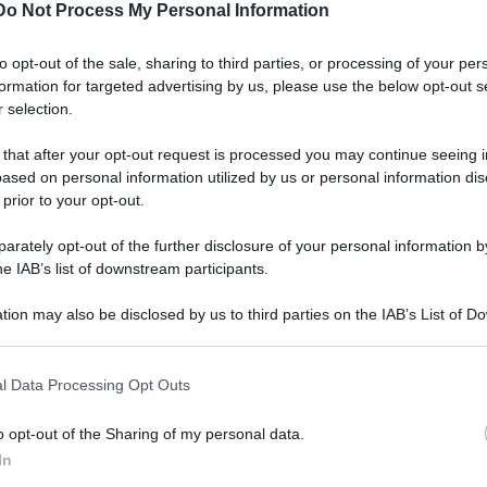
Do Not Process My Personal Information
to opt-out of the sale, sharing to third parties, or processing of your per
formation for targeted advertising by us, please use the below opt-out s
 selection.
 that after your opt-out request is processed you may continue seeing i
ased on personal information utilized by us or personal information dis
 prior to your opt-out.
rately opt-out of the further disclosure of your personal information by
he IAB’s list of downstream participants.
Leg
tion may also be disclosed by us to third parties on the IAB’s List of 
 that may further disclose it to other third parties.
 that this website/app uses one or more Google services and may gath
l Data Processing Opt Outs
including but not limited to your visit or usage behaviour. You may click 
 to Google and its third-party tags to use your data for below specifi
o opt-out of the Sharing of my personal data.
erna
ogle consent section.
In