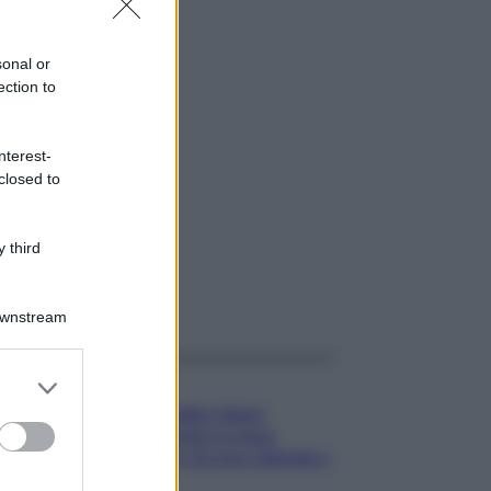
sonal or
ection to
nterest-
closed to
 third
gi anche
Downstream
er and store
Gossip
to grant or
Temptation Island,
ed purposes
presentata la prima
coppia: chi sono Gabriele e
Sara