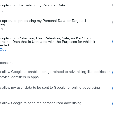
Lettura: 2 minuti
o opt-out of the Sale of my Personal Data.
In
to opt-out of processing my Personal Data for Targeted
ing.
In
o opt-out of Collection, Use, Retention, Sale, and/or Sharing
ersonal Data that Is Unrelated with the Purposes for which it
lected.
Out
consents
o allow Google to enable storage related to advertising like cookies on
evice identifiers in apps.
ni dell’Episodio di Un Posto al Sole in onda il
o sta per ricevere un duro colpo…
o allow my user data to be sent to Google for online advertising
s.
to allow Google to send me personalized advertising.
dì 12 novembre 2025
saprà sorprenderci.
Grillo decide