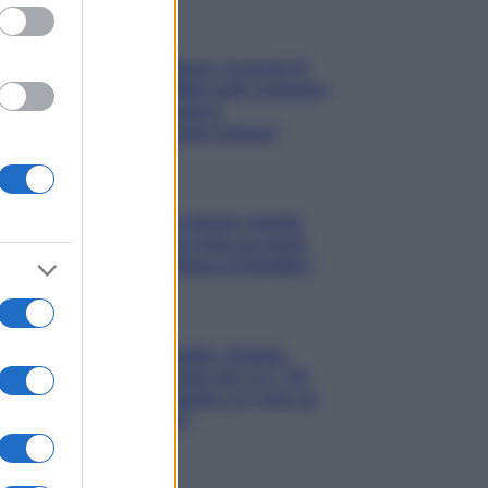
Gossip
Uomini e Donne, le parole di
Andrea Zelletta sulla compagna
Natalia Paragoni:
“L’affronteremo insieme”
Gossip
Uomini e Donne, Natalia
Paragoni rivela sui social:
“Ho il linfoma di Hodgkin”
Gossip
Grande Fratello, Stefania
Orlando rivela solo ora: “Mi
sarebbe piaciuto un ruolo da
opinionista”