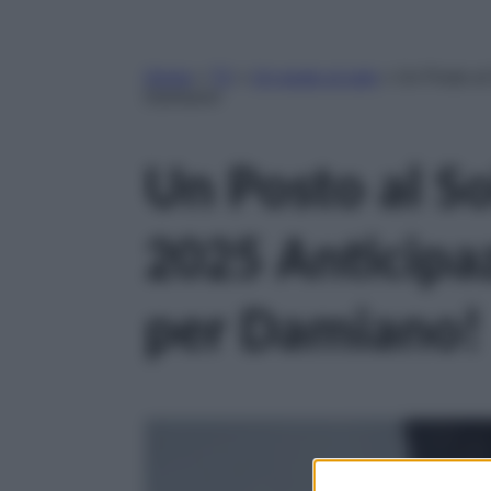
Home
»
TV
»
Un posto al sole
»
Un Posto al
Damiano!
Un Posto al S
2025 Anticipa
per Damiano!