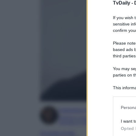
TvDaily -
If you wish 
sensitive in
confirm your
Please note
based ads b
third parties
You may sepa
parties on t
This informa
Participants
Please note
Persona
Francesca Simone
information 
deny consent
Esperta in soap e gossip
I want t
Laureata in Letteratura e Filologia Mod
in below Go
Opted 
Un posto al sole