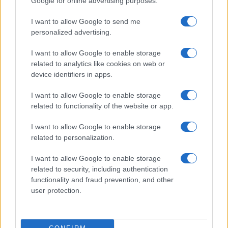
Google for online advertising purposes.
Paragoni: “L’affronteremo insieme”
I want to allow Google to send me
personalized advertising.
Gossip
Uomini e Donne, Natalia
I want to allow Google to enable storage
Paragoni rivela sui social: “Ho il
related to analytics like cookies on web or
linfoma di Hodgkin”
device identifiers in apps.
I want to allow Google to enable storage
Gossip
related to functionality of the website or app.
Grande Fratello, Stefania Orlando
I want to allow Google to enable storage
rivela solo ora: “Mi sarebbe
related to personalization.
piaciuto un ruolo da opinionista”
I want to allow Google to enable storage
related to security, including authentication
functionality and fraud prevention, and other
user protection.
© – TvDaily.it – Anicaflash S.r.l. – P.Iva 01816001000 – Testata Giornalistica
registrata presso il Tribunale ordinario di Roma, n° 35/2019 del 14/03/2019