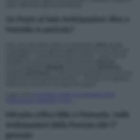
stato sufficiente affinché trionfasse…
Un Posto al Sole Anticipazioni: Bice e
Mariella in pericolo?
Ora, nel corso della notte di Capodanno,
Bice
sta per
coinvolgere la sua ignara migliore amica in uno dei suoi
strampalati – e stavolta persino rischiosi – piani. Pur di
rimettere le mani sui suoi soldi, la donna
trascina
un’inconsapevole
Mariella
con sé in una
situazione
piuttosto
pericolosa
. Come se non bastasse, le cose non
andranno come previsto da Bice… Che lei e la vigilessa
stiano per cacciarsi in un gran bel guaio?
Leggi anche
Un Posto al Sole 13 novembre 2025
Anticipazioni: Micaela in crisi…
Micaela critica Niko e Manuela, nelle
Anticipazioni della Puntata del 1°
gennaio