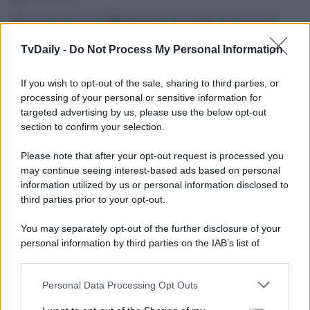
Durante il cenone,
Micaela
farà una delle sue sparate,
guastando la festa a tutti i presenti. La giovane, che non è
di certo famosa per avere dei peli sulla lingua, è
TvDaily -
Do Not Process My Personal Information
fortemente in disaccordo con il metodo educativo di Niko
e Manuela, e non si farà problemi a sbatterlo in faccia a
If you wish to opt-out of the sale, sharing to third parties, or
entrambi, davanti ad altre persone. Infatti, la Cirillo
commette l’errore di
criticare
apertamente il
modo in cui
processing of your personal or sensitive information for
la coppia sta tirando su Jimmy
. Neanche a dirlo, si
targeted advertising by us, please use the below opt-out
alzerà un bel polverone…
section to confirm your selection.
Un Posto al Sole
, la longeva soap opera partenopea, va
Please note that after your opt-out request is processed you
in onda dal lunedì al venerdì alle
20:45
su
Rai 3
.
may continue seeing interest-based ads based on personal
Potrebbe interessarti
Un Posto al Sole 15 dicembre 2025
information utilized by us or personal information disclosed to
Anticipazioni: Gennaro in carcere?
third parties prior to your opt-out.
You may separately opt-out of the further disclosure of your
personal information by third parties on the IAB’s list of
downstream participants.
Personal Data Processing Opt Outs
This information may also be disclosed by us to third parties
on the IAB’s List of Downstream Participants that may further