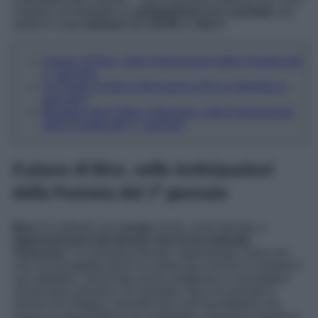
rivelano nel dettaglio le
anticipazioni
della
puntata
che
andrà in onda
domani
alle
20:45
su
Rai 3
.
Il piano di Bice, nelle Anticipazioni della Puntata del
1° gennaio
Un Posto al Sole Anticipazioni: Bice e Mariella in
pericolo?
Micaela critica Niko e Manuela, nelle Anticipazioni
della Puntata del 1° gennaio
Il piano di Bice, nelle Anticipazioni
della Puntata del 1° gennaio
Bice
ha soltanto uno
scopo
ormai, ossia tornare a
impossessarsi del denaro che le ha sottratto
Troncone
. La vulcanica bionda, determinata come non
mai, ha escogitato più di un piano per riuscire a centrare il
suo obiettivo, senza farsi alcun problema a coinvolgere
anche terze persone. Ad esempio, Bice ha provato a
servirsi di Cotugno, facendo leva sull’ascendente che
aveva su quest’ultimo, ma, purtroppo, nemmeno questo è