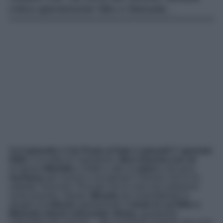
critica apertamente Niko e Manuela…
Nell’
episodio
di
Un Posto al Sole
di
giovedì 1° gennaio
2026
, è la notte di Capodanno.
Bice trascina con sé
un’ignara
Mariella
e mette in atto un
piano
a dir poco
rischioso
per riuscire a recuperare il denaro che le ha
sottratto Troncone. Peccato che le cose non andranno
come previsto. Intanto,
Micaela
sta commettendo lo
sbaglio di
criticare
apertamente il
modo in cui Niko e
Manuela stanno educando Jimmy
, guastando
l’atmosfera dei cenone… Ma scopriamo insieme che cosa