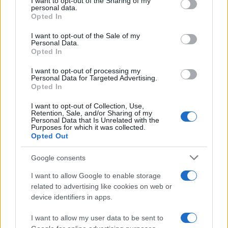
I want to opt-out of the Sharing of my
disclose it to other third parties.
personal data.
Opted In
Please note that this website/app uses one or more Google
services and may gather and store information including but
I want to opt-out of the Sale of my
Personal Data.
not limited to your visit or usage behaviour. You may click to
Opted In
grant or deny consent to Google and its third-party tags to
use your data for below specified purposes in below Google
I want to opt-out of processing my
consent section.
Personal Data for Targeted Advertising.
Leggi anche
Opted In
I want to opt-out of Collection, Use,
Retention, Sale, and/or Sharing of my
Personal Data that Is Unrelated with the
Purposes for which it was collected.
Gossip
Opted Out
Temptation Island, presentata
la prima coppia: chi sono
Google consents
Gabriele e Sara
I want to allow Google to enable storage
related to advertising like cookies on web or
Gossip
device identifiers in apps.
Uomini e Donne, le parole di Andrea
I want to allow my user data to be sent to
Zelletta sulla compagna Natalia