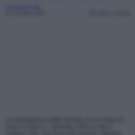
Un posto al sole
31 Dicembre 2025
Lettura: 2 minuti
Le Anticipazioni della Puntata di Un Posto al
Sole in onda il 1° gennaio 2026 su Rai 3
rivelano che, nel corso del cenone, Micaela