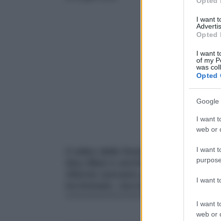
Opted 
I want 
Advertis
Opted 
I want t
of my P
was col
Opted 
Google 
I want t
web or d
I want t
Il video della festa dello scorso ot
purpose
Ilary Blasi e anche Noemi Bocchi, ha 
34enne avevano già una relazione? A
I want 
incriminato, racconta la sua verità.
I want t
web or d