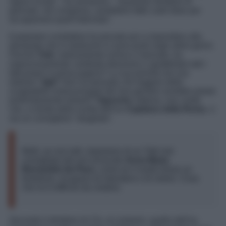
signor scoop – ha ammesso – Qualsiasi direttore di
giornale, me compreso, avrebbero fatto carte false per
accaparrarsi quell’intervista”.
Il popolare conduttore ha provato poi a rispondere alla
domanda che in tantissimi si sono posti negli ultimi giorni.
Perché
Totti
, notoriamente schivo e riservato, ha
improvvisamente cambiato direzione e spiattellato tutti i
fatti propri in prima pagina? La sua priorità non era
tutelare i
figli
? Non ha pensato che leggere delle
scappatelle extraconiugali dei loro genitori avrebbe potuto
profondamente turbarli?
Signorini,
tuttavia, non crede
che, a monte della scelta dell’ex
Capitano della Roma
, ci
sia un consigliere ‘sbagliato’.
Molti, se non tutti, (s)parlano di un Totti mal
consigliato dal suo avvocato
Anna Maria
Bernardini de Pace
, come se il nostro fosse un
tontolone, incapace di intendere e di volere. Cosa
che mi è difficile da credere.
Secondo il direttore di
Chi
, al contrario, quello dell’ex