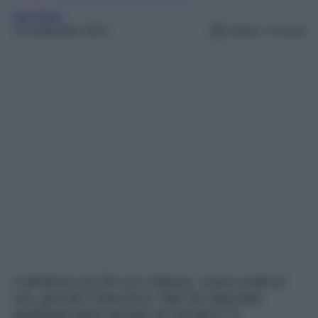
Ilary Blasi
15 Settembre 2022
Lettura: 3 minuti
Il direttore di Chi si è chiesto, come molti di
noi, perché Francesco Totti ha rilasciato
quell’intervista bomba al Corriere? Il