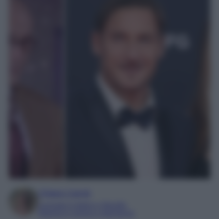
Chiara Carnà
Laureata in lettere e filosofia
Esperta in cinema e televisione