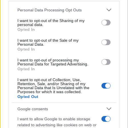
Personal Data Processing Opt Outs
This information may also be disclosed by us to third parties
on the IAB’s List of Downstream Participants that may further
I want to opt-out of the Sharing of my
disclose it to other third parties.
personal data.
Opted In
Please note that this website/app uses one or more Google
services and may gather and store information including but
I want to opt-out of the Sale of my
Personal Data.
not limited to your visit or usage behaviour. You may click to
Opted In
grant or deny consent to Google and its third-party tags to
use your data for below specified purposes in below Google
I want to opt-out of processing my
consent section.
Personal Data for Targeted Advertising.
Leggi anche
Opted In
I want to opt-out of Collection, Use,
Retention, Sale, and/or Sharing of my
Personal Data that Is Unrelated with the
Purposes for which it was collected.
Gossip
Opted Out
Temptation Island, presentata
la prima coppia: chi sono
Google consents
Gabriele e Sara
I want to allow Google to enable storage
related to advertising like cookies on web or