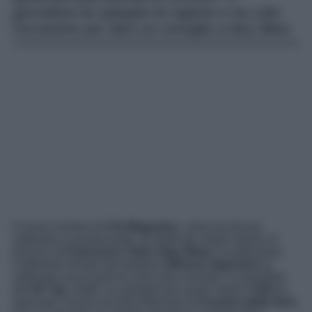
giornalista ha spiegato la ragione e ha colto
l’occasione per dare un consiglio a Ilary Blasi.
Il nuovo numero di
Chi Magazine
, come da alcune
settimane a questa parte, ha dedicato ampio spazio al
divorzio di
Francesco Totti e Ilary Blasi
. In particolare,
l’editoriale firmato dal direttore
Alfonso Signorini
ha
sollevato nuovi punti di vista sulla vicenda. Il conduttore
del
GF Vip
, infatti, ha spiegato per quale motivo
Totti
ha
rilasciato l’ormai arcinota intervista al
Corriere della Sera
.