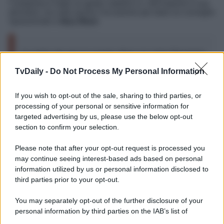
Campione è stato un gesto catartico e, nell’esporre il suo
pensiero, ha colto anche l’occasione per dare un consiglio
spassionato a
Ilary Blasi
:
Io credo che per lui questo sfogo sia stato liberatorio,
seppure doloroso. Quasi non ce la facesse più a
TvDaily -
Do Not Process My Personal Information
passare pubblicamente per il
traditore
seriale e
bugiardo. Staremo a vedere come questa storia
evolverà nelle aule di un
tribunale
. Nel frattempo
If you wish to opt-out of the sale, sharing to third parties, or
bene fa
Ilary Blasi
a tacere e a non rilasciare
processing of your personal or sensitive information for
interviste. Finché starà zitta, per l’opinione pubblica
a vincere sarà sempre e solo lei. Anche perché,
targeted advertising by us, please use the below opt-out
come le avrà certamente suggerito la nonna a cui
section to confirm your selection.
Ilary
è legatissima, in casi come questo “il bel tacer
non fu mai scritto”.
Please note that after your opt-out request is processed you
may continue seeing interest-based ads based on personal
information utilized by us or personal information disclosed to
third parties prior to your opt-out.
You may separately opt-out of the further disclosure of your
personal information by third parties on the IAB’s list of
downstream participants.