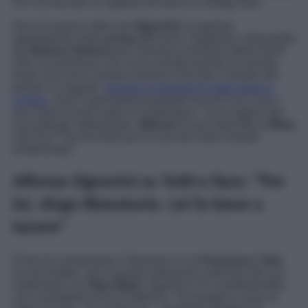
Poi, ha lanciato un appello all’amica e collega Ilary.
Non è la prima volta che
Signorini
si esprime
apertamente sullo
scoop
dell’anno. Dapprima, intervistato
da
Simona Ventura
per il format
La terrazza della Dolce
Vita
, ha ammesso con cinica onestà quanto la vicenda
fosse una vera e propria miniera d’oro per il mondo del
gossip. In seguito,
quando la showgirl ha fatto tappa a
Cortina
, dove il giornalista possiede da anni una casa, i
due hanno avuto modo di confrontarsi. Tra le pagine del
suo patinato settimanale,
Alfonso
ha poi descritto la
Blasi
‘p
iù inca***ta che triste per le sue ben note vicende
sentimentali’.
Alfonso Signorini su Totti e Ilary: “Per
lui, sfogo liberatorio. Lei fa bene a
tacere”
Prima di commentare l’intervista in cui
Francesco Totti
ha raccontato i più scomodi retroscena sulla fine del suo
matrimonio con
Ilary Blasi
, Signorini si è complimentato
con il quotidiano di via Solferino. “Ha portato a casa un