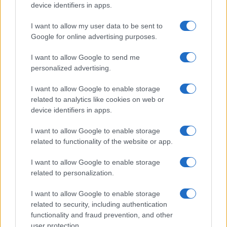
Gossip
device identifiers in apps.
Uomini e Donne, le parole di Andrea
I want to allow my user data to be sent to
Zelletta sulla compagna Natalia
Google for online advertising purposes.
Paragoni: “L’affronteremo insieme”
I want to allow Google to send me
personalized advertising.
Gossip
Uomini e Donne, Natalia
I want to allow Google to enable storage
Paragoni rivela sui social: “Ho il
related to analytics like cookies on web or
linfoma di Hodgkin”
device identifiers in apps.
I want to allow Google to enable storage
Gossip
related to functionality of the website or app.
Grande Fratello, Stefania Orlando
I want to allow Google to enable storage
rivela solo ora: “Mi sarebbe
related to personalization.
piaciuto un ruolo da opinionista”
I want to allow Google to enable storage
related to security, including authentication
functionality and fraud prevention, and other
user protection.