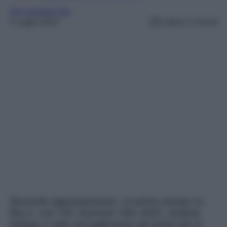
Tim Summer Hits
2 Luglio 2023
Lettura: 3 minuti
Secondo appuntamento, in prima serata su
Rai 2, con Tim Summer Hits 2023. Andrea
Delogu e Nek accoglieranno gli artisti più in