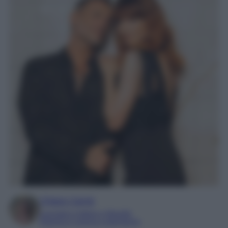
Chiara Carnà
Laureata in lettere e filosofia
Esperta in cinema e televisione