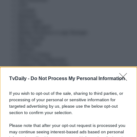
LDA
Levante
Madame
Mara Sattei
Marco Mengoni
Matteo Romano e Luigi Strangis
Max Pezzali
M¥ss Keta
Mr.Rain
Paola e Chiara
Piero Pelù e Alborosie
Pinguini Tattici Nucleari
Raf
Renga e Nek
TvDaily -
Do Not Process My Personal Information
Rhove
Rocco Hunt
Rosa Chemical
If you wish to opt-out of the sale, sharing to third parties, or
Sangiovanni
processing of your personal or sensitive information for
Shade e Federica Carta
targeted advertising by us, please use the below opt-out
Sophie and The Giants
section to confirm your selection.
Tananai
Tedua
Please note that after your opt-out request is processed you
The Kolors
Tommaso Paradiso
may continue seeing interest-based ads based on personal