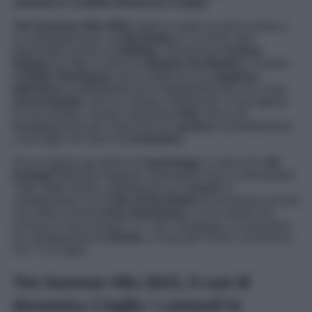
cantanti in scaletta domenica 2 luglio.
Tim Summer Hits 2023
andrà in onda in prima serata e,
in contemporanea, su
Rai Radio 2
. Lo show sarà
disponibile anche su
RaiPlay
. Quest’anno
Andrea
Delogu
ha fatto a meno di
Stefano De Martino
. Il marito
di
Belen Rodriguez
arriva infatti da una
stagione
televisiva
scoppiettante ed è impegnatissimo con il suo
show teatrale
, così ha ceduto il testimone. A raccogliere
la sua eredità, l’amato cantautore
Nek
, fresco di
festeggiamenti per i trent’anni di
carriera
e perfettamente
a suo agio nel ruolo di
conduttore
.
Ad accogliere gli artisti nel
backstage
ci sarà il trio
Gli
Autogol
(Michele Negroni, Alessandro Iraci e Alessandro
Trolli, detto Rollo)
,
seguitissimo sui
social
. In
collegamento con il
box di Rai Radio 2
, troveremo ancora
una volta la brava
Ema Stokholma
. Le tre serate live
romane si sono tenute il 17, 18 e 19 giugno. Le prossime
tre, direttamente da
Rimini
, a Piazzale Fellini, si terranno
il 6, 7 e 8 luglio.
Tim Summer Hits 2023, il cast di
domenica 2 luglio: i cantanti in