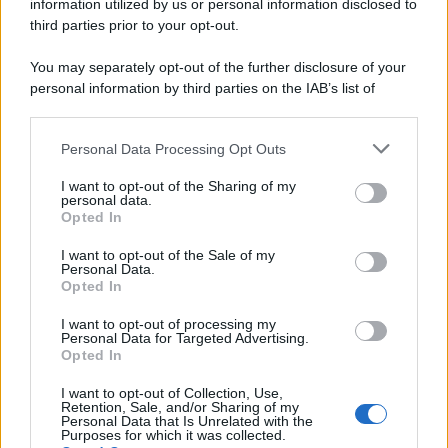
Tony Effe
information utilized by us or personal information disclosed to
Wax
third parties prior to your opt-out.
You may separately opt-out of the further disclosure of your
personal information by third parties on the IAB’s list of
downstream participants.
Personal Data Processing Opt Outs
This information may also be disclosed by us to third parties
on the IAB’s List of Downstream Participants that may further
I want to opt-out of the Sharing of my
disclose it to other third parties.
personal data.
Opted In
Please note that this website/app uses one or more Google
services and may gather and store information including but
I want to opt-out of the Sale of my
Personal Data.
not limited to your visit or usage behaviour. You may click to
Opted In
grant or deny consent to Google and its third-party tags to
use your data for below specified purposes in below Google
I want to opt-out of processing my
consent section.
Personal Data for Targeted Advertising.
Leggi anche
Opted In
I want to opt-out of Collection, Use,
Retention, Sale, and/or Sharing of my
Personal Data that Is Unrelated with the
Purposes for which it was collected.
Gossip