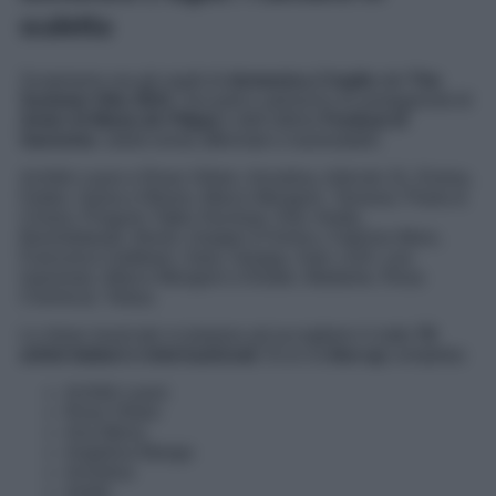
scaletta
Scopriamo ora gli ospiti di
domenica 2 luglio
del
Tim
Summer Hits 2023
. Sul palco saliranno ex protagonisti di
Amici di Maria de Filippi
e dell’ultimo
Festival di
Sanremo
: artisti ormai affermati e inarrestabili.
Achille Lauro e Rose Villain, Annalisa, Articolo 31, Emma,
Fedez, Irama e Rkomi, Marco Mengoni, Tananai, Paola &
Chiara, Pinguini Tattici Nucleari, Raf, Ariete,
Boomdabash, Bresh, Dargen D’Amico, Fabrizio Moro,
Francesco Gabbani, Gaia, Giorgia, Guè, LDA, Leo
Gassman, Marco Mengoni e Elodie, Madame, Rosa
Chemical, Tedua.
Lo show musicale si prepara ad accogliere in tutto
70
artisti italiani e internazionali
. Ecco la
line-up
completa:
Achille Lauro
Rose Villain
Ana Mena
Angelina Mango
Annalisa
Ariete