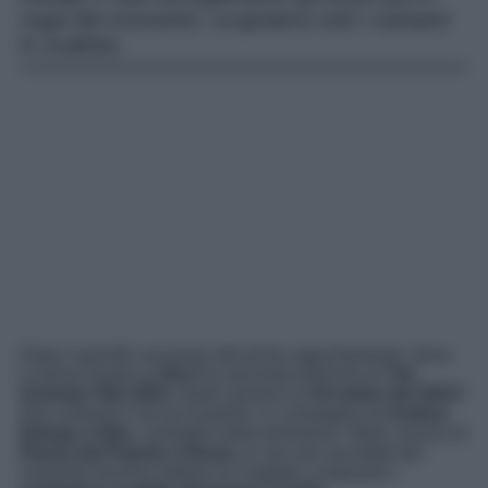
voga del momento: scopriamo tutti i cantanti
in scaletta.
Dopo il grande successo del primo appuntamento, torna
in prima serata su
Rai 2
la seconda edizione di
Tim
Summer Hits 2023
. Quali saranno le
hit estive del 2023
?
Non vediamo l’ora di scoprirlo, in compagnia di
Andrea
Delogu e Nek,
conduttori della kermesse. Nella cornice di
Piazza del Popolo a Roma
, le voci più ascoltate del
momento faranno ballare la Capitale: scopriamo i