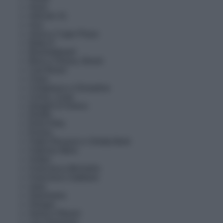
Arisa
Articolo 31
Ava
Anna e Capo Plaza
Baby K
Boomdabash
Boro e Oriana, Bresh
Carl Brave
Clara
Colapesce e Dimartino
Coma_Cose
Dargen D’Amico
Elodie
Emis Killa
Emma
Fabio Rovazzi e Orietta Berti
Fabrizio Moro
Fedez
Francesca Michielin
Francesco Gabbani
Gaia
Gianmaria
Giorgia
Irama e Rkomi
Leo Gassman