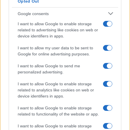
Opted Out
Temptation Island, presentata
la prima coppia: chi sono
Google consents
Gabriele e Sara
I want to allow Google to enable storage
related to advertising like cookies on web or
Gossip
device identifiers in apps.
Uomini e Donne, le parole di Andrea
I want to allow my user data to be sent to
Zelletta sulla compagna Natalia
Google for online advertising purposes.
Paragoni: “L’affronteremo insieme”
I want to allow Google to send me
personalized advertising.
Gossip
Uomini e Donne, Natalia
I want to allow Google to enable storage
Paragoni rivela sui social: “Ho il
related to analytics like cookies on web or
linfoma di Hodgkin”
device identifiers in apps.
I want to allow Google to enable storage
Gossip
related to functionality of the website or app.
Grande Fratello, Stefania Orlando
I want to allow Google to enable storage
rivela solo ora: “Mi sarebbe