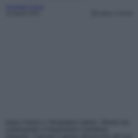
Temptation Island
16 Agosto 2023
Lettura: 4 minuti
Dopo il bacio a Temptation Island, Vittoria sta
continuando a frequentare il tentatore
Edoardo. Il gossip è giunto all’orecchio del suo