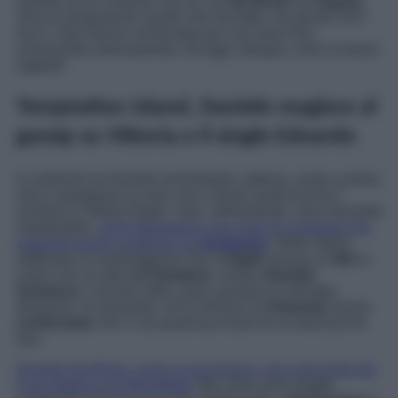
chiesto se ce l’avesse con lui, ma
De Bosis
ha
negato
:
“
Era un programma: quello che hai fatto, era giusto così”.
Da lì, i due hanno conversato per una mezz’ora,
scherzando serenamente. Ad oggi, dunque, sono in buoni
rapporti.
Temptation Island, Daniele reagisce al
gossip su Vittoria e il single Edoardo
Il confronto tra Daniele ed Edoardo, tuttavia, risale a prima
che si spargesse la voce che ci fosse qualcosa tra il
siciliano e Vittoria Egidi, I due, ultimamente, sono diventati
inseparabili,
come dimostrano una serie di contenuti che
entrambi hanno condiviso su
Instagram
. Nelle ultime
settimane si rumoreggiava che la
Egidi
avesse un
flirt
in
corso con un altro
ex tentatore
, ovvero
Daniele
Schiavon.
I recenti indizi, però, puntano in tutt’altra
direzione. Al momento, né la 32enne né
Edoardo
hanno
confermato
che ci sia qualcosa di più di un’amicizia tra
loro.
Daniele De Bosis, come si accennava, non nasconde più
il suo feeling con Benedetta.
Ma come avrà reagito