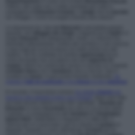
frequentazione
in corso con la bella
Benedetta Pascali
.
Vittoria, dal canto suo, è stata avvistata più volte in
compagnia di
Edoardo Corianò
, il
single
che ha
baciato
nel villaggio. Come ha reagito Daniele alla notizia?
La situazione tra i due
ex fidanzati
è precipitata proprio
quando, nel
villaggio dei single
, il legame tra la
Egidi
e il
single
Edoardo
ha oltrepassato i limiti. La 32enne era
diventata letteralmente l’ombra del siciliano e non riusciva
a staccargli gli occhi di dosso sin dalle prime luci del
mattino. Gli ha confidato di sentirsi
apprezzata
da lui
come da tempo non accadeva nel suo
rapporto di
coppia.
Infine ha cominciato anche a cercare un costante
contatto fisico
con il
tentatore
, fino a che tra i due è
scattato un
bacio
. A quel punto Daniele, furibondo,
ha
chiesto il
falò di confronto
e ha
chiuso
la loro
relazione
.
Di recente, il muscoloso romano
ha voluto
chiarire
via
social in che rapporti si trovi con Corianò
, dopo aver letto
sul web alcune notizie a suo dire ‘gonfiate’.
Daniele ed
Edoardo
si sono
incontrati
una sera in un locale della
Capitale, in compagnia di altri
tentatori
di
Temptation
Island 2023
. Vedendolo in disparte e in difficoltà, il
33enne gli si è avvicinato e gli ha chiesto di
parlare
in
disparte. Quando si sono allontanati,
Corianò
gli ha