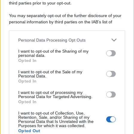
anche perché la
figuraccia
non la farei io!
“
third parties prior to your opt-out.
You may separately opt-out of the further disclosure of your
personal information by third parties on the IAB’s list of
downstream participants.
Personal Data Processing Opt Outs
This information may also be disclosed by us to third parties
on the IAB’s List of Downstream Participants that may further
I want to opt-out of the Sharing of my
disclose it to other third parties.
personal data.
Opted In
Please note that this website/app uses one or more Google
services and may gather and store information including but
I want to opt-out of the Sale of my
Personal Data.
not limited to your visit or usage behaviour. You may click to
Opted In
grant or deny consent to Google and its third-party tags to
use your data for below specified purposes in below Google
I want to opt-out of processing my
consent section.
Personal Data for Targeted Advertising.
Leggi anche
Opted In
I want to opt-out of Collection, Use,
Retention, Sale, and/or Sharing of my
Personal Data that Is Unrelated with the
Purposes for which it was collected.
Gossip
Opted Out