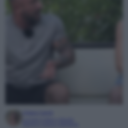
Chiara Carnà
Laureata in lettere e filosofia
Esperta in cinema e televisione