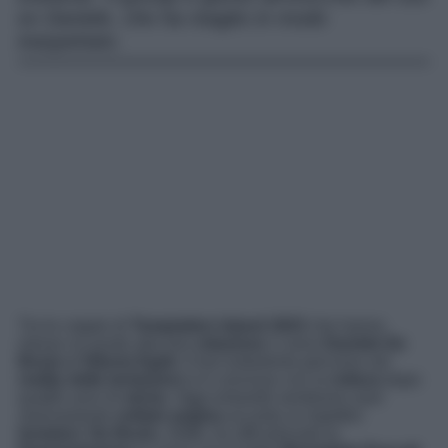
ex Daniele, che ha reagito in modo
inaspettato.
Tra le coppie di
Temptation Island 2023
che hanno
messo un punto alla loro
relazione
ci sono
Daniele De
Bosis e Vittoria Egidi
. Il loro turbolento percorso nel
reality delle tentazioni
si è concluso con la
rottura
dopo
quattro anni di
storia
. Oggi entrambi sembrano aver
serenamente
voltato pagina
accanto ai rispettivi
tentatori
.
De Bosis
, infatti, ha ufficializzato la