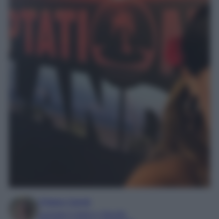
Chiara Carnà
Laureata in lettere e filosofia