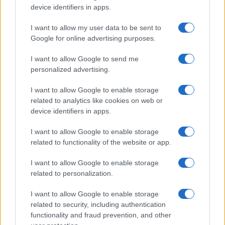
Gossip
device identifiers in apps.
Uomini e Donne, le parole di Andrea
I want to allow my user data to be sent to
Zelletta sulla compagna Natalia
Google for online advertising purposes.
Paragoni: “L’affronteremo insieme”
I want to allow Google to send me
personalized advertising.
Gossip
Uomini e Donne, Natalia
I want to allow Google to enable storage
Paragoni rivela sui social: “Ho il
related to analytics like cookies on web or
linfoma di Hodgkin”
device identifiers in apps.
I want to allow Google to enable storage
Gossip
related to functionality of the website or app.
Grande Fratello, Stefania Orlando
I want to allow Google to enable storage
rivela solo ora: “Mi sarebbe
related to personalization.
piaciuto un ruolo da opinionista”
I want to allow Google to enable storage
related to security, including authentication
functionality and fraud prevention, and other