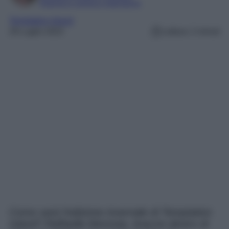
Esperta in cinema e televisione
Temptation Island
29 Luglio 2023
Lettura: 2 minuti
Come sarà l’edizione invernale di Temptation
Island? Raffaella Mennoia, braccio destro di