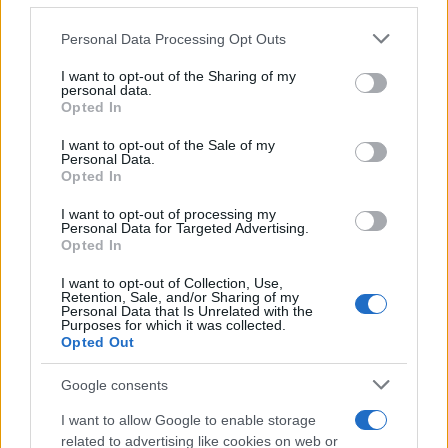
Personal Data Processing Opt Outs
This information may also be disclosed by us to third parties
on the IAB’s List of Downstream Participants that may further
I want to opt-out of the Sharing of my
disclose it to other third parties.
personal data.
Opted In
Please note that this website/app uses one or more Google
services and may gather and store information including but
I want to opt-out of the Sale of my
Personal Data.
not limited to your visit or usage behaviour. You may click to
Opted In
grant or deny consent to Google and its third-party tags to
use your data for below specified purposes in below Google
I want to opt-out of processing my
consent section.
Personal Data for Targeted Advertising.
Leggi anche
Opted In
I want to opt-out of Collection, Use,
Retention, Sale, and/or Sharing of my
Personal Data that Is Unrelated with the
Purposes for which it was collected.
Gossip
Opted Out
Temptation Island, presentata
la prima coppia: chi sono
Google consents
Gabriele e Sara
I want to allow Google to enable storage
related to advertising like cookies on web or