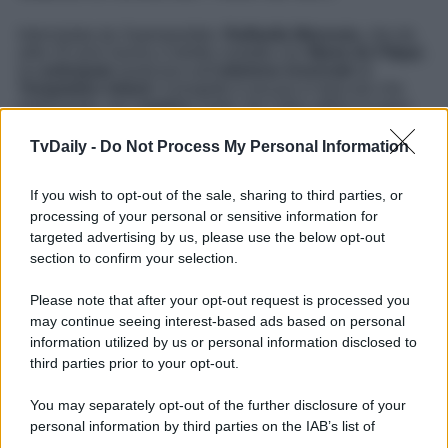
Intervistata da
Superguidatv
,
Raffaella Mennoia,
che da
oltre 25 anni lavora a stretto contatto con
Maria de Filippi
,
ha
anticipato
qualcosa sull’
edizione invernale
di
Temptation Island
. Il progetto è ancora in fase più che
embrionale, ma l’
autrice
crede che l’idea abbia un gran
potenziale
, a patto di capire come sfruttarlo nel modo
migliore.
TvDaily -
Do Not Process My Personal Information
“
Siamo stati fermi una stagione, ora puntiamo a
Temptation Island
con la speranza che vada bene come
If you wish to opt-out of the sale, sharing to third parties, or
questa
edizione
– ha esordito –
Sicuramente è un
processing of your personal or sensitive information for
programma estivo
, è come dire quando vado al mare e
targeted advertising by us, please use the below opt-out
vado sempre in quello stabilimento.
Non so se sarà la
section to confirm your selection.
stessa cosa
, con quelle stesse persone, portarle da
un’altra parte. Però sono contenta che la
rete
abbia
Please note that after your opt-out request is processed you
pensato a questo, l’ho letto sui
giornali
, ma vanno fatti
tanti
ragionamenti
su come realizzare questa
edizione
may continue seeing interest-based ads based on personal
invernale
. Ci penserò bene quando mi ufficializzeranno le
information utilized by us or personal information disclosed to
date
della
messa in onda
”.
third parties prior to your opt-out.
You may separately opt-out of the further disclosure of your
personal information by third parties on the IAB’s list of
downstream participants.