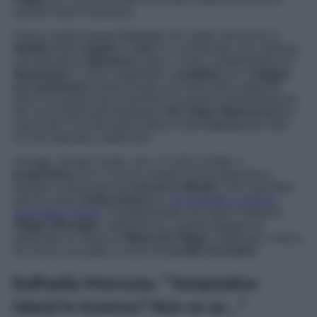
questa nuova avventura.
Il docu-reality targato
Fascino
che mette alla prova la
fedeltà
delle
coppie
in
crisi
si è confermato una certezza
nel panorama
televisivo
estivo. Come cambierebbero le
dinamiche
e come reagirebbe il
pubblico
se il
viaggio
nei sentimenti
avesse luogo non nella bella stagione,
bensì nei gelidi mesi invernali? Durante la presentazione
dei nuovi palinsesti Mediaset,
Pier Silvio Berlusconi
ha
assicurato che darà piena fiducia alla
Fascino
per tutto
ciò che riguarda i particolari.
Ad oggi, ad ogni modo, non c’è nulla di fatto: il
programma
non è ancora entrato in pre produzione,
dunque è presto per gli
annunci ufficiali.
Sono spuntate
però le prime
indiscrezioni
su
chi potrebbe condurre
Temptation Winter
. Probabilmente non sarà il veterano
Filippo Bisciglia
. Settimane fa, Davide Maggio ha
ipotizzato un ritorno di
Maria De Filippi.
Dagospia
, invece,
ha messo sul piatto il nome di
Lorella Cuccarini
.
Raffaella Mennoia: “Temptation
Island in inverno? Non so se…”