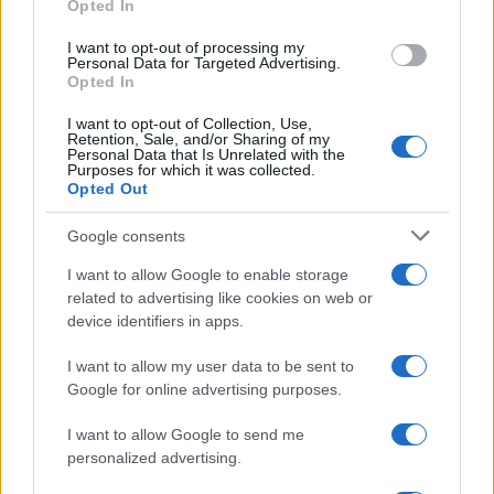
Opted In
grant or deny consent to Google and its third-party tags to
use your data for below specified purposes in below Google
I want to opt-out of processing my
consent section.
Personal Data for Targeted Advertising.
Leggi anche
Opted In
I want to opt-out of Collection, Use,
Retention, Sale, and/or Sharing of my
Personal Data that Is Unrelated with the
Purposes for which it was collected.
Gossip
Opted Out
Temptation Island, presentata
la prima coppia: chi sono
Google consents
Gabriele e Sara
I want to allow Google to enable storage
related to advertising like cookies on web or
Gossip
device identifiers in apps.
Uomini e Donne, le parole di Andrea
I want to allow my user data to be sent to
Zelletta sulla compagna Natalia
Google for online advertising purposes.
Paragoni: “L’affronteremo insieme”
I want to allow Google to send me
personalized advertising.
Gossip