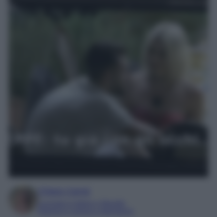
Chiara Carnà
Laureata in lettere e filosofia
Esperta in cinema e televisione