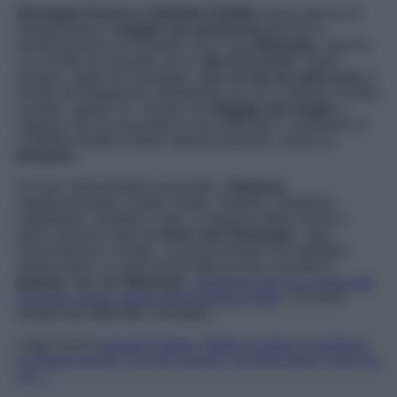
Giuseppe Ferrara e Gabriela Chieffo
hanno deciso di
intraprendere il
viaggio nei sentimenti
perché la
diciannovenne ha scoperto che il suo
fidanzato
, mesi fa,
si è iscritto di nascosto ad un
sito di incontri
. Vuole
dunque capire se Giuseppe,
con cui sta da sette anni,
è
pronto ad impegnarsi seriamente con lei e mettere la testa
a posto, oppure no. Giunto nel
villaggio dei single,
il
ragazzo non ha nascosto la sua difficoltà a contenersi al
cospetto di tutte le belle ragazze presenti, ovvero le
tentatrici
.
Si è poi velocemente avvicinato a
Roberta
,
soprannominata
Candy Candy
, modella e ballerina
napoletana. Guarda il caso, la ragazza abita anche a
pochi minuti di auto da
dove vive Giuseppe
. I due
chiacchierano a lungo, si punzecchiano con battutine
ammiccanti e si sono anche fatti piccole scenate di
gelosia
. Agli altri
fidanzati
,
l’
American boy
ha confessato
di essere molto attratto dalla bionda single
e di avere
sempre più difficoltà a resistere.
Leggi anche
Grande Fratello, Mattia Scudieri si sbottona
su Grazia Kendi: “Con lei scherzo, mi trovo bene, tra di noi
c’è…”