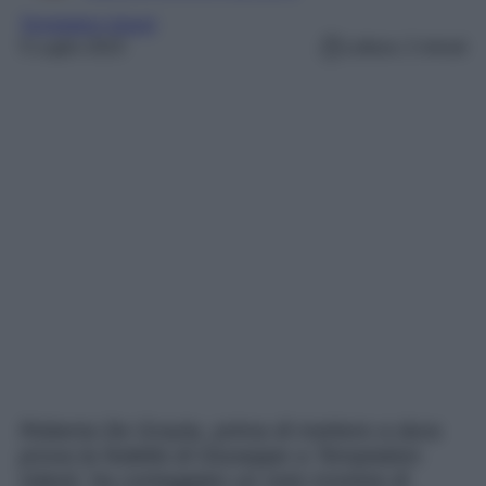
Temptation Island
5 Luglio 2023
Lettura: 2 minuti
Roberta De Grazia, prima di mettere a dura
prova la fedeltà di Giuseppe a Temptation
Island, ha corteggiato un noto tronista di