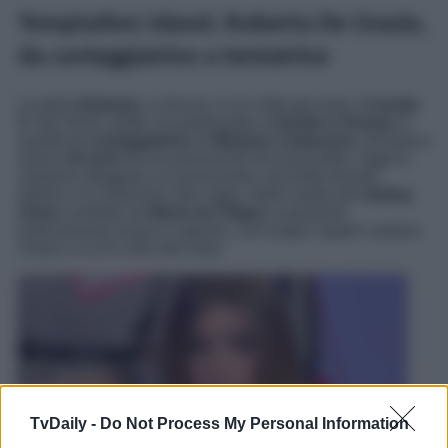
Temptation Island, Roberta De Grazia,
da corteggiatrice a tentatrice
La bella
Roberta
, si diceva, è un volto già noto a
Canale
5
. Nel 2018, infatti, ha partecipato a
Uomini e Donne
in
qualità di
corteggiatrice
di
Mariano Catanzaro
. All’epoca
aveva
18 anni
ed era pressoché irriconoscibile. Oggi la
vediamo sfoggiare un provocante caschetto biondo
platino e le extension alle ciglia. Nello studio del
dating
show
condotto da
Maria de Filippi
si presentò
praticamente acqua e sapone, con lunghi capelli castano
chiaro e occhi color del mare.
TvDaily -
Do Not Process My Personal Information