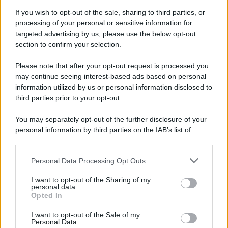
If you wish to opt-out of the sale, sharing to third parties, or
processing of your personal or sensitive information for
La bellezza di
Roberta De Grazia
e il suo caratterino
targeted advertising by us, please use the below opt-out
deciso colpirono subito il
tronista
napoletano, che la
section to confirm your selection.
portò con sé in esterna. Anche
Nicolò Brigante
, che
divideva lo studio e le
corteggiatrici
con
Mariano
Please note that after your opt-out request is processed you
Catanzaro
, non rimase indifferente alla grintosa ragazza.
In seguito, giunto ad un passo dalla scelta, decise tuttavia
may continue seeing interest-based ads based on personal
di portare avanti solo
Virginia Stablum e Marta
information utilized by us or personal information disclosed to
Pasqualato
.
third parties prior to your opt-out.
You may separately opt-out of the further disclosure of your
personal information by third parties on the IAB’s list of
downstream participants.
Personal Data Processing Opt Outs
This information may also be disclosed by us to third parties
on the IAB’s List of Downstream Participants that may further
I want to opt-out of the Sharing of my
disclose it to other third parties.
personal data.
Opted In
Please note that this website/app uses one or more Google
services and may gather and store information including but
I want to opt-out of the Sale of my
Personal Data.
not limited to your visit or usage behaviour. You may click to