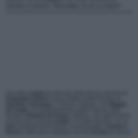
Uomini e Donne. Ricordate di chi si tratta?
Una delle
coppie
più discusse della decima edizione di
Temptation Island
è senza dubbio quella formata da
Gabriela e Giuseppe
. Il 24enne campano, nel
villaggio
dei single
, ha immediatamente subito il fascino della
tentatrice
Roberta De Grazia
. Ebbene, i più attenti hanno
riconosciuto la bionda
single
e ricordato quando, con un
look
completamente diverso, ha partecipato a
Uomini e
Donne
e fatto quasi capitolare uno dei
tronisti
più famosi.