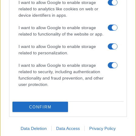
Uomini e Donne, Natalia
I want to allow Google to enable storage
Paragoni rivela sui social: “Ho il
related to analytics like cookies on web or
linfoma di Hodgkin”
device identifiers in apps.
I want to allow Google to enable storage
Gossip
related to functionality of the website or app.
Grande Fratello, Stefania Orlando
I want to allow Google to enable storage
rivela solo ora: “Mi sarebbe
related to personalization.
piaciuto un ruolo da opinionista”
I want to allow Google to enable storage
related to security, including authentication
functionality and fraud prevention, and other
user protection.
© – TvDaily.it – Anicaflash S.r.l. – P.Iva 01816001000 – Testata Giornalistica
registrata presso il Tribunale ordinario di Roma, n° 35/2019 del 14/03/2019
CONFIRM
Chi siamo
Redazione
Codice Etico
Contatti
Data Deletion
Data Access
Privacy Policy
Privacy Policy
Preferenze privacy
Mappa del sito