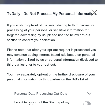
kilogrammi
. Evidentemente, per sentirsi più a suo agio nel
proprio corpo, la giovane ha deciso di regalarsi un seno
più prosperoso. Ultimamente, la ventenne ha fatto anche il
TvDaily -
Do Not Process My Personal Information
filler alle labbra
e il
rinofiller
, raccogliendo palate di
critiche
da alcuni utenti del web. In molti, infatti l’hanno
accusata
di stare
abusando dei ritocchi estetici
,
If you wish to opt-out of the sale, sharing to third parties, or
confessando di preferirla al naturale.“
Se temo che
processing of your personal or sensitive information for
Gabriela mi lasci una volta rifatta?
– ha replicato
targeted advertising by us, please use the below opt-out
Giuseppe Ferrara
ad un utente –
Non penso proprio.
section to confirm your selection.
Posso dormire non su cento ma su mille cuscini. Gabriela
è la donna della mia vita e sicuramente non mi lascerà
”. Il
Please note that after your opt-out request is processed you
ragazzo ha anche dato aggiornamenti sull’andamento
dell’operazione. A quanto pare,
tutto è andato per il
may continue seeing interest-based ads based on personal
verso giusto
. La
Chieffo
, però, non è ancora tornata
information utilized by us or personal information disclosed to
attiva sui social.
third parties prior to your opt-out.
You may separately opt-out of the further disclosure of your
personal information by third parties on the IAB’s list of
downstream participants.
Personal Data Processing Opt Outs
This information may also be disclosed by us to third parties
on the IAB’s List of Downstream Participants that may further
I want to opt-out of the Sharing of my
disclose it to other third parties.