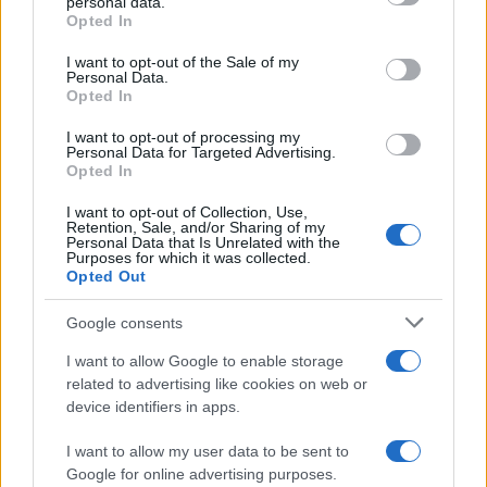
personal data.
Opted In
Please note that this website/app uses one or more Google
services and may gather and store information including but
I want to opt-out of the Sale of my
Personal Data.
not limited to your visit or usage behaviour. You may click to
Opted In
grant or deny consent to Google and its third-party tags to
use your data for below specified purposes in below Google
I want to opt-out of processing my
consent section.
Personal Data for Targeted Advertising.
Leggi anche
Opted In
I want to opt-out of Collection, Use,
Retention, Sale, and/or Sharing of my
Personal Data that Is Unrelated with the
Purposes for which it was collected.
Gossip
Opted Out
Temptation Island, presentata
la prima coppia: chi sono
Google consents
Gabriele e Sara
I want to allow Google to enable storage
related to advertising like cookies on web or
Gossip
device identifiers in apps.
Uomini e Donne, le parole di Andrea
I want to allow my user data to be sent to
Zelletta sulla compagna Natalia
Google for online advertising purposes.
Paragoni: “L’affronteremo insieme”