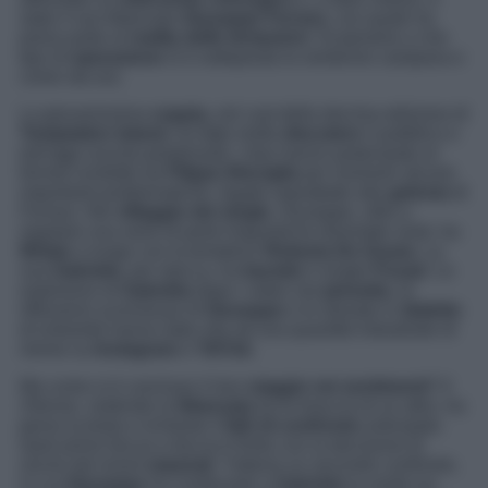
stato il suo fidanzato
Giuseppe Ferrara
, con quale ha
preso parte al
reality delle tentazioni.
Scopriamo a che
tipo di
operazione
si è sottoposta la ventenne campana e
come sta ora.
La giovanissima
coppia,
nel cast della decima edizione di
Temptation Island,
ha fatto molto
discutere
il pubblico e
tutt’oggi suscita perplessità. I due hanno partecipato al
format condotto da
Filippo Bisciglia
per risolvere alcune
importanti problematiche, legate soprattutto alla
gelosia
di
Ferrara.
Nel
villaggio dei single
, Giuseppe, oltre a
regalare una serie di perle linguistiche diventate virali, ha
flirtato
a lungo con la tentatrice
Roberta De Grazia
. La
sua
Gabriela
, per ripicca, ha
baciato
il single
Fouad
. Le
esplosioni di
Gabriela
dopo i video nel
pinnettu,
le
riflessioni sconnesse di
Giuseppe
e le sfuriate in
dialetto
di entrambi hanno dato vita ad una quantità industriale di
meme su
Instagram
e
TikTok
.
Ma come si è concluso il loro
viaggio nei sentimenti
? Il
24enne, vedendo la
fidanzata
tra le braccia di un altro, ha
perso la testa e richiesto il
falò di confronto
anticipato.
Quel primo faccia a faccia è finito con la decisione di
uscire dal resort
separati
. Tuttavia un secondo confronto,
in cui
Giuseppe
ha confessato a
Gabriela
la verità sui