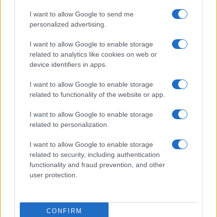
I want to allow Google to send me
personalized advertising.
Gossip
Uomini e Donne, Natalia
I want to allow Google to enable storage
Paragoni rivela sui social: “Ho il
related to analytics like cookies on web or
linfoma di Hodgkin”
device identifiers in apps.
I want to allow Google to enable storage
Gossip
related to functionality of the website or app.
Grande Fratello, Stefania Orlando
I want to allow Google to enable storage
rivela solo ora: “Mi sarebbe
related to personalization.
piaciuto un ruolo da opinionista”
I want to allow Google to enable storage
related to security, including authentication
functionality and fraud prevention, and other
user protection.
© – TvDaily.it – Anicaflash S.r.l. – P.Iva 01816001000 – Testata Giornalistica
registrata presso il Tribunale ordinario di Roma, n° 35/2019 del 14/03/2019
CONFIRM