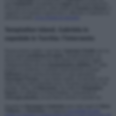
suoi
tradimenti
. ha portato la
coppia
alla riconciliazione.
Poco più di un mese fa, nello studio di
Uomini e Donne
, il
ragazzo si è messo in ginocchio e, offrendo a Gabriela un
prezioso anello,
le ha chiesto di sposarlo
.
Temptation Island, Gabriela in
ospedale in Turchia: l’intervento
Rassicuriamo subito i suoi fans:
Gabriela Chieffo
non ha
alcun grave
problema di salute
. Semplicemente, ha
deciso di aumentare il suo décolleté di qualche taglia
sottoponendosi ad una
mastoplastica additiva
. E’ stata
proprio la ventenne a svelarlo serenamente ai propri
followers
poco prima di entrare in sala operatoria.
Giuseppe Ferrara
, il suo futuro marito, ha dormito con lei
nella stanza dell’ospedale turco. Durante il percorso che
portato, infine, all’
intervento
, l’ex volto di
Temptation
Island
si è affidata a Chiara Battola, consulente di
chirurgia plastica,
al suo fianco anche in queste ore.
Quando la
Giuseppe e Gabriela
sono stati ospiti di
Silvia
Toffanin
, a
Verissimo
, la ragazza
ha svelato di aver
subito un drastico cambiamento fisico e aver perso ben 45