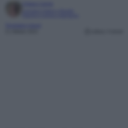
Chiara Carnà
Laureata in lettere e filosofia
Esperta in cinema e televisione
Temptation Island
21 Ottobre 2023
Lettura: 3 minuti