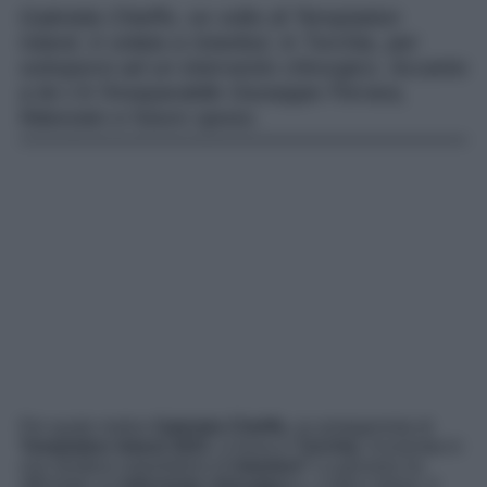
Gabriela Chieffo, ex volto di Temptation
Island, è volata a Istanbul, in Turchia, per
sottoporsi ad un intervento chirurgico. Accanto
a lei c’è l’inseparabile Giuseppe Ferrara,
fidanzato e futuro sposo.
Per quale motivo
Gabriela Chieffo,
ex protagonista di
Temptation Island 2023
, si trova in
Turchia
, ricoverata in
una struttura ospedaliera di
Istanbul
? La giovane ha
affrontato un
intervento chirurgico
e, a dare notizie, è