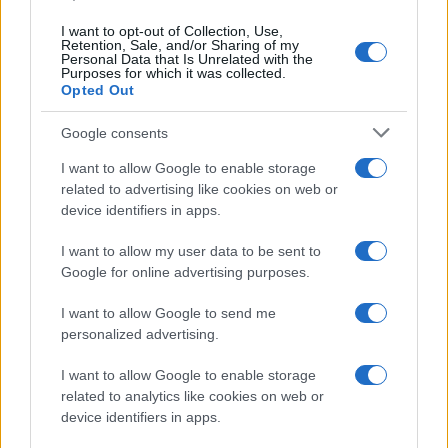
I want to opt-out of Collection, Use,
Retention, Sale, and/or Sharing of my
Personal Data that Is Unrelated with the
Purposes for which it was collected.
Gossip
Opted Out
Temptation Island, presentata
la prima coppia: chi sono
Google consents
Gabriele e Sara
I want to allow Google to enable storage
related to advertising like cookies on web or
Gossip
device identifiers in apps.
Uomini e Donne, le parole di Andrea
I want to allow my user data to be sent to
Zelletta sulla compagna Natalia
Google for online advertising purposes.
Paragoni: “L’affronteremo insieme”
I want to allow Google to send me
personalized advertising.
Gossip
Uomini e Donne, Natalia
I want to allow Google to enable storage
Paragoni rivela sui social: “Ho il
related to analytics like cookies on web or
linfoma di Hodgkin”
device identifiers in apps.