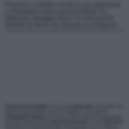
Francesco Chiofalo ricorda la sua esperienza
a Temptation Island, punzecchiando l’ex
fidanzata Selvaggia Roma. E svela perché
Daniele De Bosis l’ha bloccato su Instagram.
Francesco Chiofalo
e le sue
ex fidanzate.
Una solfa che
ritorna ciclicamente, come le stagioni. L’ex volto di
Temptation Island
non riesce a fare a meno di (s)parlare
periodicamente degli
amori del passato
e, nell’
intervista
rilasciata al settimanale
Mio
, ha lanciato l’arco e tutte le