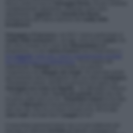
frecce contro la sua ex
Selvaggia Roma
. Ha poi cambiato
completamente argomento, svelando come sono
attualmente i
rapporti
con
Daniele De Bosis
,
protagonista dell’ultima edizione del
reality delle
tenatazioni
.
Selvaggia e Francesco
, nel 2017, hanno partecipato al
reality delle tentazioni
e, ad oggi, sono tra le
coppie
che
più sono rimaste nel cuore dei
telespettatori
del
programma. La loro
storia d’amore
non è finita bene e
i
loro
rapporti
, negli anni, hanno costantemente oscillato
tra l’indifferenza e la belligeranza
. Tra le pagine del
settimanale,
Chiofalo
ha ricordato con piacere
l’esperienza nel
villaggio dei single
. Ha riservato parole
decisamente meno lusinghiere alla sua allora
compagna
.
“[Temptation Island, ndr]
Mi ha permesso di capire che
Selvaggia era come un flagello
– ha affondato il 34enne
–
Credo che sia stato l’
errore più grande
della mia vita:
ho perso sette anni con lei.
Temptation Island
mi ha dato
modo di
liberarmi
di una persona che non faceva bene
alla mia vita. Non ho un buon ricordo di lei. Mi ha fatto
stare male
, ha tirato fuori il
peggio
di me
“.
Il muscoloso personal trainer non si è poi trattenuto dal
lanciare un’ulteriore
bordata
all’attuale compagna di