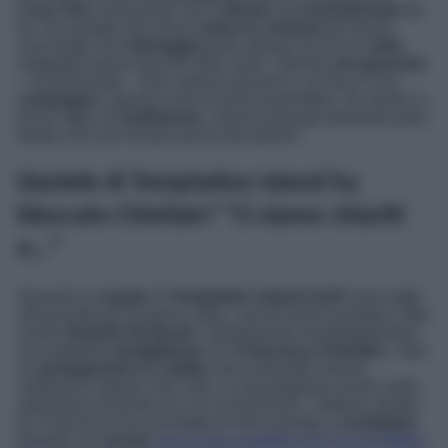
Luca Teti,
insinuando che la
Roma
sia
ossessionata
da
lui. Ha svelato che alcuni
amici in comune
gli hanno
raccontato che
Selvaggia
parla spesso di lui con
odio
,
malgrado siano trascorsi dieci anni. “
Questo
mi spaventa
– ha dichiarato –
Non capisco perché e, se fossi il suo
compagno
, questa cosa mi preoccuperebbe. Se anche ci
fosse stato un
tradimento
, ormai è passato talmente tanto
tempo che non ha più senso discuterne
“.
Daniele di Temptation Island ha
bloccato Chiofalo? “Ci siamo chiariti
e…”
Quando le
coppie
di
Temptation Island 2o23
sono state
annunciate per la prima volta, i social hanno puntato il dito
contro
Daniele De Bosis
, individuando immediatamente
una plateale
somiglianza
con
Francesco Chiofalo
. I due
ex
protagonisti
del
reality
sono entrambi romani,
nerboruti e tatuati. Non solo, si assomigliano anche nella
spontanea veracità con cui si esprimono. Tuttavia, tempo
fa, Francesco ha raccontato di aver provato a
contattare
Daniele via
social
,
ma di aver scoperto che l’ex di Vittoria