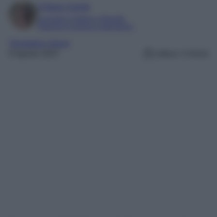
Chiara Carnà
Laureata in lettere e filosofia
Esperta in cinema e televisione
Temptation Island
9 Agosto 2023
Lettura: 4 minuti