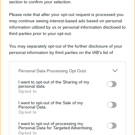
section to confirm your selection.
magari mi aveva mandato in tempi non sospetti qualche
messaggio
che non voleva che leggessi, magari come
Please note that after your opt-out request is processed you
hater
. In realtà poi ci siamo sentiti. Mi ha sbloccato e mi
ha spiegato che aveva avuto un piccolo
diverbio
con un
may continue seeing interest-based ads based on personal
mio
collaboratore
. Tra noi
non ci sono rancori
, ci siamo
information utilized by us or personal information disclosed to
parlati e chiariti
“.
third parties prior to your opt-out.
You may separately opt-out of the further disclosure of your
personal information by third parties on the IAB’s list of
downstream participants.
Personal Data Processing Opt Outs
This information may also be disclosed by us to third parties
on the IAB’s List of Downstream Participants that may further
I want to opt-out of the Sharing of my
disclose it to other third parties.
personal data.
Opted In
Please note that this website/app uses one or more Google
services and may gather and store information including but
I want to opt-out of the Sale of my
Personal Data.
not limited to your visit or usage behaviour. You may click to
Opted In
grant or deny consent to Google and its third-party tags to
use your data for below specified purposes in below Google
I want to opt-out of processing my
consent section.
Personal Data for Targeted Advertising.
Leggi anche
Opted In