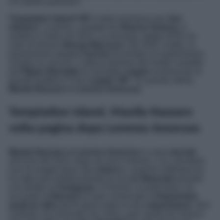
chi stiamo parlando?
Temptation Island VIP
è stato trasmesso per
due
edizioni
. La prima, condotta da
Simona Ventura,
è
andata in onda nel 2019. La seconda, datata 2019, ha
visto al timone
Alessia Marcuzzi
. Nel 2020, inoltre, la
trasmissione targata
Fascino
ha tentato un esperimento,
rimasto un unicum. L’ottava edizione del reality condotto
da
Filippo Bisciglia
ha reclutato
coppie
sconosciute al
grande pubblico e due
coppie VIP
. Tra queste ultime,
Manila Nazzaro e Lorenzo Amoruso
.
Temptation Island, Manila Nazzaro
volta pagina dopo Lorenzo Amoruso
Manila Nazzaro e Lorenzo Amoruso
si sono
lasciati
all’inizio del 2023, dopo sei anni insieme. L’ex calciatore
non ha reagito bene alla
rottura
e, qualche settimana fa,
ha attaccato pubblicamente la sua
ex fidanzata
durante
una diretta su
Instagram
. Il 51enne, in particolare, ha
accusato la
Nazzaro
di aver cominciato a
frequentare
qualcun altro
pochi giorni dopo la loro
separazione
. Non
contento, ha insinuato che, forse, quel ‘qualcuno’ faceva