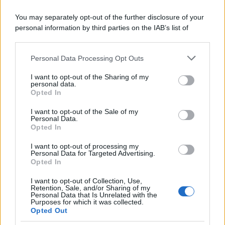
You may separately opt-out of the further disclosure of your
personal information by third parties on the IAB’s list of
downstream participants.
Personal Data Processing Opt Outs
This information may also be disclosed by us to third parties
on the IAB’s List of Downstream Participants that may further
I want to opt-out of the Sharing of my
disclose it to other third parties.
personal data.
Opted In
Please note that this website/app uses one or more Google
services and may gather and store information including but
I want to opt-out of the Sale of my
Personal Data.
not limited to your visit or usage behaviour. You may click to
Opted In
grant or deny consent to Google and its third-party tags to
use your data for below specified purposes in below Google
I want to opt-out of processing my
consent section.
Personal Data for Targeted Advertising.
Leggi anche
Opted In
I want to opt-out of Collection, Use,
Retention, Sale, and/or Sharing of my
Personal Data that Is Unrelated with the
Purposes for which it was collected.
Gossip
Opted Out
Temptation Island, presentata