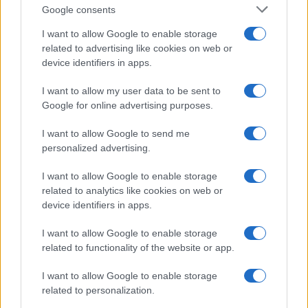
la prima coppia: chi sono
Google consents
Gabriele e Sara
I want to allow Google to enable storage
related to advertising like cookies on web or
Gossip
device identifiers in apps.
Uomini e Donne, le parole di Andrea
I want to allow my user data to be sent to
Zelletta sulla compagna Natalia
Google for online advertising purposes.
Paragoni: “L’affronteremo insieme”
I want to allow Google to send me
personalized advertising.
Gossip
Uomini e Donne, Natalia
I want to allow Google to enable storage
Paragoni rivela sui social: “Ho il
related to analytics like cookies on web or
linfoma di Hodgkin”
device identifiers in apps.
I want to allow Google to enable storage
Gossip
related to functionality of the website or app.
Grande Fratello, Stefania Orlando
I want to allow Google to enable storage
rivela solo ora: “Mi sarebbe
related to personalization.
piaciuto un ruolo da opinionista”