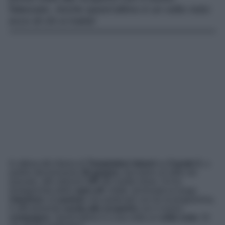
fidanzato. Anche quest’ultimo è un volto noto:
ecco di chi si tratta!
In attesa del ritorno di
Temptation Island
su
Canale 5
, a
partire dal prossimo
26 giugno
, facciamo un tuffo nel
passato, alle edizioni
VIP
del reality show. Un’ex
protagonista dello
spin-off
, infatti, archiviata la lunga
relazione
col
partner
che partecipò con lei al programma,
è ufficialmente
uscita allo scoperto
con il nuovo
compagno
. Quest’ultimo è a sua volta un
volto noto
. Di