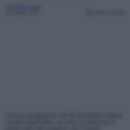
Temptation Island
14 Giugno 2023
Lettura: 3 minuti
Una ex protagonista VIP di Temptation Island,
tornata single dopo sei anni, è uscita per la
prima volta allo scoperto con il nuovo