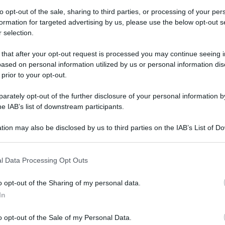
to opt-out of the sale, sharing to third parties, or processing of your per
formation for targeted advertising by us, please use the below opt-out s
 selection.
 that after your opt-out request is processed you may continue seeing i
ased on personal information utilized by us or personal information dis
 prior to your opt-out.
rately opt-out of the further disclosure of your personal information by
he IAB’s list of downstream participants.
tion may also be disclosed by us to third parties on the IAB’s List of 
Leg
 that may further disclose it to other third parties.
 that this website/app uses one or more Google services and may gath
l Data Processing Opt Outs
including but not limited to your visit or usage behaviour. You may click 
 to Google and its third-party tags to use your data for below specifi
o opt-out of the Sharing of my personal data.
ogle consent section.
In
o opt-out of the Sale of my Personal Data.