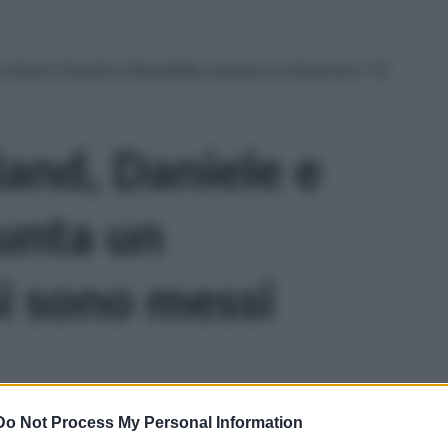
 Island, Daniele e Benedetta, spunta un retroscena: “Si
land, Daniele e
unta un
Si sono messi
Do Not Process My Personal Information