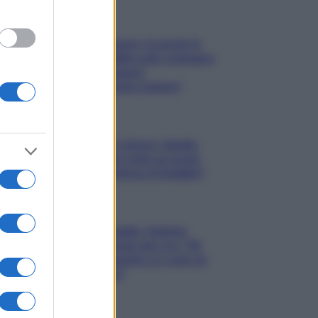
Gossip
Uomini e Donne, le parole di
Andrea Zelletta sulla compagna
Natalia Paragoni:
“L’affronteremo insieme”
Gossip
Uomini e Donne, Natalia
Paragoni rivela sui social:
“Ho il linfoma di Hodgkin”
Gossip
Grande Fratello, Stefania
Orlando rivela solo ora: “Mi
sarebbe piaciuto un ruolo da
opinionista”