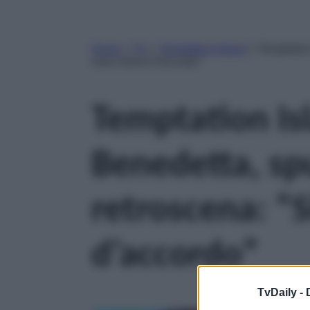
Home
»
TV
»
Temptation Island
»
Temptation
sono messi d’accordo”
Temptation Is
Benedetta, sp
retroscena: “
d’accordo”
TvDaily -