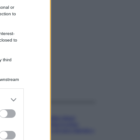
sonal or
ection to
nterest-
closed to
 third
Downstream
gi anche
er and store
to grant or
Gossip
ed purposes
Temptation Island,
presentata la prima
coppia: chi sono Gabriele e
Sara