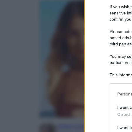
If you wish 
sensitive in
confirm your
Please note
based ads b
third parties
You may sepa
parties on t
This informa
Participants
Please note
Persona
information 
deny consent
I want t
in below Go
Opted 
Chiara Carnà
I want t