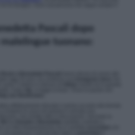
on ne ho bisogno. Sono una persona che segue sempre il
enedetta Pascali dopo
e malelingue tuonano:
 Bosis e Benedetta Pascali
hanno deciso di uscire allo
mpie oggi 34 anni, ha condiviso una
Instagram story
che
le canta
Ti dedico il silenzio
di
Ultimo
mentre lei lo guarda
palla. Sulla
clip
, si legge la frase: “Dove le parole non
wig van Beethowen.
bia effettivamente ritrovato il sorriso accanto alla bionda
 rompere le uova nel paniere è arrivata una
 Marzano, che rimette tutto in discussione. Secondo la
l
flirt
tra
Daniele e Benedetta
sarebbe costruito a
in un’altra frequentazione ma si sarebbe
accordata
con
 ci sia qualcosa. Così da fare
hype
e
aumentare
il