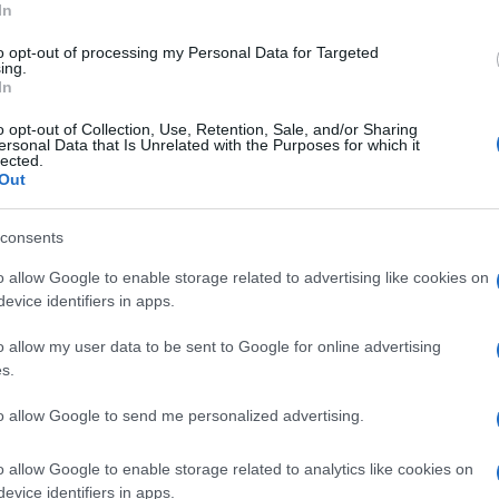
In
to opt-out of processing my Personal Data for Targeted
ing.
Lettura: 4 minuti
In
o opt-out of Collection, Use, Retention, Sale, and/or Sharing
ersonal Data that Is Unrelated with the Purposes for which it
lected.
Out
consents
o allow Google to enable storage related to advertising like cookies on
evice identifiers in apps.
o allow my user data to be sent to Google for online advertising
s.
to allow Google to send me personalized advertising.
tation Island e la tentatrice Benedetta Pascali
lici e affiatati ma una segnalazione rimette
o allow Google to enable storage related to analytics like cookies on
evice identifiers in apps.