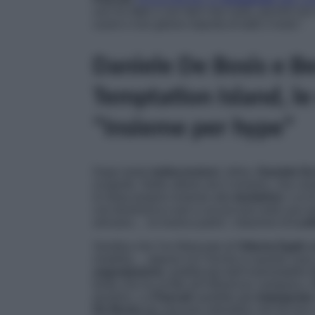
non ho fatto e non farò mai nulla, perché n
cuore e non gliene importa di tutto il resto”.
Daniele De Bosis e B
Temptation Island, l
“Insieme per hype”
Dopo tante
indiscrezioni
, infine,
Daniele De
scoperto. Nelle ultime ore il romano, che co
lo ritrae proprio insieme alla
tentatrice
. Lui 
con tenerezza e poi si accoccola sulla sua s
arrivano… la musica parla”, citazione di
Lud
Sembra che l’ex fidanzato di
Vittoria Egidi
ab
modella… oppure no? Anche in questo caso a
segnalazione
, pubblicata dall’inarrestabile
fonte che ha scritto all’influencer campana, i
tavolino. La
Pascali
sarebbe già
impegnata
De Bosis
per lasciare intendere che fra loro