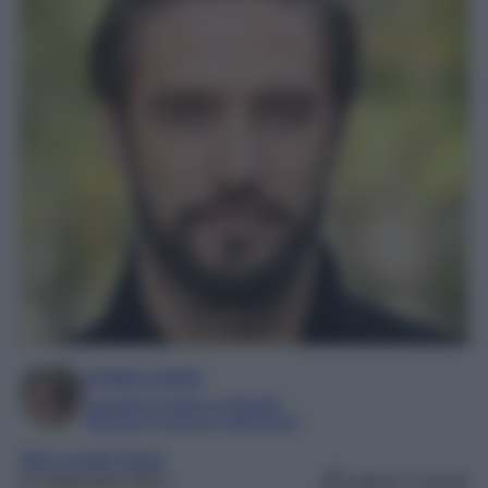
Chiara Carnà
Laureata in lettere e filosofia
Esperta in cinema e televisione
Tale e quale Show
22 Settembre 2023
Lettura: 4 minuti