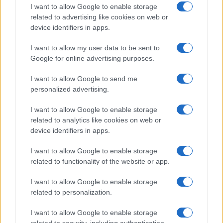
I want to allow Google to enable storage
related to advertising like cookies on web or
Gossip
device identifiers in apps.
Uomini e Donne, le parole di Andrea
I want to allow my user data to be sent to
Zelletta sulla compagna Natalia
Google for online advertising purposes.
Paragoni: “L’affronteremo insieme”
I want to allow Google to send me
personalized advertising.
Gossip
Uomini e Donne, Natalia
I want to allow Google to enable storage
Paragoni rivela sui social: “Ho il
related to analytics like cookies on web or
linfoma di Hodgkin”
device identifiers in apps.
I want to allow Google to enable storage
Gossip
related to functionality of the website or app.
Grande Fratello, Stefania Orlando
I want to allow Google to enable storage
rivela solo ora: “Mi sarebbe
related to personalization.
piaciuto un ruolo da opinionista”
I want to allow Google to enable storage