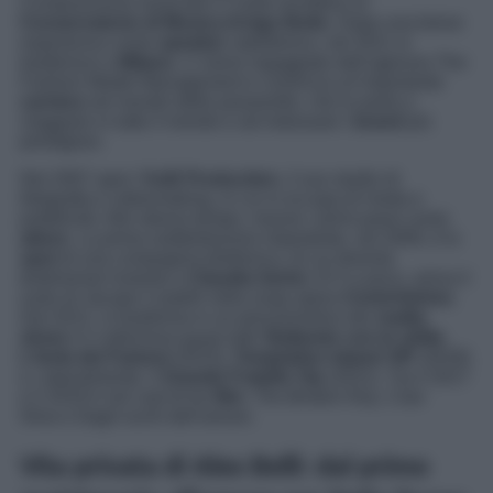
Composizione musicale e Canto recitativo al
Conservatorio di Musica Arrigo Boito
. Dopo una breve
esperienza come
speaker
radiofonico, nel 2011 si
trasferisce a
Milano
. Lì viene ingaggiato dall’agenzia The
Fashion Model Management e comincia un’importante
carriera
nel mondo delle passerelle, che lo porta a
viaggiare in tutto il mondo e ad indossare i
brand
più
prestigiosi.
Nel 2007 apre l’
AxB Production
, il suo studio di
fotografia e videomaking, in cui si occupa di moda e
pubblicità. Allo stesso tempo, muove i primi passi come
attore
. La prima soddisfazione importante, nel 2009, è lo
spot
di una compagnia telefonica, di cui diventa
testimonial insieme a
Claudia Gerini.
Di lì a poco, arriva il
ruolo di Jacopo Castelli nella soap opera
CentoVetrine.
Dal 2012, si trasforma in un prezzemolino dei
reality
show
e li colleziona quasi tutti:
Ballando con le stelle
,
L’Isola dei Famosi
(2015),
Temptation Island VIP
(2019)
e, naturalmente, il
Grande Fratello Vip
(2021). Tra il 2017
e il 2019 è nel cast di tre
film
:
The Broken Key
,
Ciao
Nina
e
Dagli occhi dell’amore
.
Vita privata di Alex Belli: dal primo