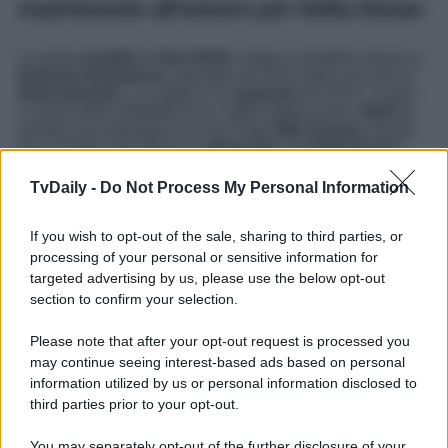
matrimonio all’amore per Delia Duran
La prima
moglie
di
Alex Belli
è stata la modella slovacca
Katarina Raniakova,
sposata nel 2013 dopo sei anni di
fidanzamento
. La coppia si è
separata
nel 2017, si dice
a causa delle infedeltà di lui. Nello stesso anno,
Belli
ha
iniziato una relazione con l’ex Pupa
Mila Suarez
, durata
fino al 2018. Nel 2019 si è
fidanzato
con
Delia Duran
,
conosciuta sul
set
della serie tv
Furore
. La modella e
attrice
venezuelana
, all’anagrafe Nusat Del Valle Duran
TvDaily -
Do Not Process My Personal Information
Perez, il 26 giugno 2021 è diventata sua
moglie
. I due
hanno pronunciato il sì
a Uggiate Trevano, in provincia di
If you wish to opt-out of the sale, sharing to third parties, or
Como. La
Raniakova
, tuttavia, ha fatto sapere alla
blogger Deianira Marzano che
lei e Alex non sono
processing of your personal or sensitive information for
ancora divorziati
, pertanto le
nozze
con la
Duran
targeted advertising by us, please use the below opt-out
sarebbero state solo religiose, senza trascrizione
.
section to confirm your selection.
Nella Casa del
GF VIP 6,
com’è noto,
Belli prese una
Please note that after your opt-out request is processed you
sbandata per Soleil Sorge
, dando vita al triangolo più
chiacchierato della televisione italiana. Dopo mesi di
may continue seeing interest-based ads based on personal
gossip,
teatrini e presunti
scoop
, la relazione di
Alex e
information utilized by us or personal information disclosed to
Delia
, ad oggi, sembra procedere a gonfie vele.
third parties prior to your opt-out.
You may separately opt-out of the further disclosure of your