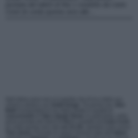
puntata del talent di Rai 1 condotto da Carlo
Conti (in onda questa sera alle…
Nell’ultimo anno non si è parlato che di lui e della sua
chimica artistica con
Soleil Sorge
. Tra poche ore,
Alex
Belli
riconquisterà le luci della ribalta in qualità di
concorrente
di
Tale e Quale Show
. In particolare, nella
prima puntata del talent di
Rai 1
condotto da
Carlo Conti
(in onda questa sera alle
ore 21.25
), riporterà sulla scena
Tom Jones
. Pensate di sapere davvero tutto dell’
attore