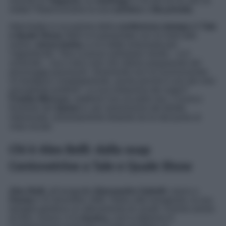
nonché ex
Vippone
, ex
naufrago
e chi più ne ha, più ne
metta? Ripercorriamo la sua
carriera
e
vita privata.
Intervistato in occasione della
conferenza stampa
di
Tale
e Quale Show
, Belli si è presentato con un look tutto
nuovo,
senza barba,
e si è detto entusiasta per
l’opportunità. “
Non vi posso anticipare niente
– si è
schernito –
ma vi dico solo che stiamo preparando dei
personaggi pazzeschi. Veramente non mi riconoscerete,
mi trasfiguro completamente, anche perché è uno dei miei
passatempi preferiti
”. La sua imitazione dei sogni?
Freddy Mercury
, sebbene non accadrà mai. L’iconico
frontman dei
Queen
è, per ammissione del diretto
interessato, assolutamente distante da lui dal punto di
vista vocale.
Chi è Alex Belli: dalla soap
Centovetrine a Tale e Quale Show
Alex Belli
, all’anagrafe
Alessandro Gabelli
, nasce a
Parma
il 22 dicembre 1982. Nella città romagnola, la sua
famiglia gestisce un allevamento di cavalli. Il primo amore
di Alex, invece, è la
musica
, così si diploma in