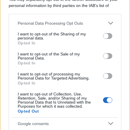
personal information by third parties on the IAB’s list of
downstream participants.
Personal Data Processing Opt Outs
This information may also be disclosed by us to third parties
on the IAB’s List of Downstream Participants that may further
I want to opt-out of the Sharing of my
disclose it to other third parties.
personal data.
Opted In
Please note that this website/app uses one or more Google
services and may gather and store information including but
I want to opt-out of the Sale of my
Personal Data.
not limited to your visit or usage behaviour. You may click to
Opted In
grant or deny consent to Google and its third-party tags to
use your data for below specified purposes in below Google
I want to opt-out of processing my
consent section.
Personal Data for Targeted Advertising.
Leggi anche
Opted In
I want to opt-out of Collection, Use,
Retention, Sale, and/or Sharing of my
Personal Data that Is Unrelated with the
Purposes for which it was collected.
Gossip
Opted Out
Temptation Island, presentata
la prima coppia: chi sono
Google consents
Gabriele e Sara