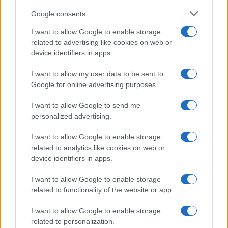
Temptation Island, presentata
la prima coppia: chi sono
Google consents
Gabriele e Sara
I want to allow Google to enable storage
related to advertising like cookies on web or
Gossip
device identifiers in apps.
Uomini e Donne, le parole di Andrea
I want to allow my user data to be sent to
Zelletta sulla compagna Natalia
Google for online advertising purposes.
Paragoni: “L’affronteremo insieme”
I want to allow Google to send me
personalized advertising.
Gossip
Uomini e Donne, Natalia
I want to allow Google to enable storage
Paragoni rivela sui social: “Ho il
related to analytics like cookies on web or
linfoma di Hodgkin”
device identifiers in apps.
I want to allow Google to enable storage
Gossip
related to functionality of the website or app.
Grande Fratello, Stefania Orlando
I want to allow Google to enable storage
rivela solo ora: “Mi sarebbe
related to personalization.
piaciuto un ruolo da opinionista”