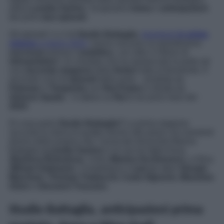
alias
Lunetta Savino
. Scopriamo
trama
e
anticipazioni
dei primi
due episodi
.
Gli episodi 1 e 2 di
Studio Battaglia
,
trasmessi
in prima
visione
a marzo 2022,
hanno riscosso un grandissimo
successo
presso il
pubblico
, con oltre 4 milioni di
telespettatori
. Un risultato che ha spalancato le porte ad
una
seconda stagione
della
fiction
tutta al femminile. Il
secondo ciclo di
episodi
della serie – prodotta da
Palomar
e
Tempesta
con
Rai Fiction
e diretta da
Simone Spada
– è atteso su
Rai 1
nei primi mesi del
2024
.
Di cosa parla
Studio Battaglia?
La prima stagione
racconta la storia di quattro donne alle prese con momenti
diversi della propria vita: l’avvocato divorzista Marina
Battaglia (
Lunetta Savino
) e le sue tre figlie Anna
(
Barbora Bobulova
), Viola (
Marina Occhionero
), e Nina
(
Miriam Dalmazio
). Completano il
cast
gli attori
Giorgio
Marchesi
,
Thomas Trabacchi, Carla Signoris, Massimo
Ghini
e
Giovanni Toscano.
Studio Battaglia, anticipazioni prima