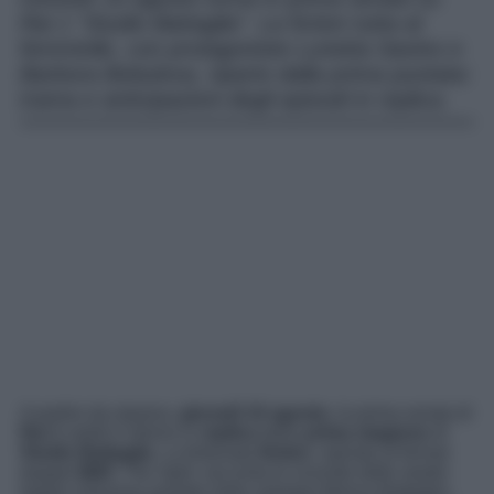
Rai 1 “Studio Battaglia”. La fiction tutta al
femminile, con protagoniste Lunetta Savino e
Barbora Bobulova, riparte dalla prima puntata:
trama e anticipazioni degli episodi in replica.
A partire da stasera,
giovedì 10 agosto,
la prima serata di
Rai 1
vedrà il ritorno in
replica
della
prima stagione
di
Studio Battaglia
. La fortunata
fiction
, ispirata al format
targato
BBC
The Split
, racconta le vicende dello studio
legale milanese guidato dalla spietata Marina Battaglia,