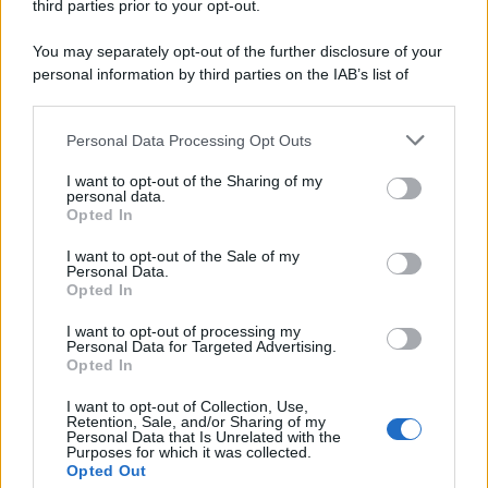
third parties prior to your opt-out.
You may separately opt-out of the further disclosure of your
personal information by third parties on the IAB’s list of
downstream participants.
Personal Data Processing Opt Outs
This information may also be disclosed by us to third parties
on the IAB’s List of Downstream Participants that may further
I want to opt-out of the Sharing of my
disclose it to other third parties.
personal data.
Opted In
Please note that this website/app uses one or more Google
services and may gather and store information including but
I want to opt-out of the Sale of my
Personal Data.
not limited to your visit or usage behaviour. You may click to
Opted In
grant or deny consent to Google and its third-party tags to
use your data for below specified purposes in below Google
I want to opt-out of processing my
consent section.
Personal Data for Targeted Advertising.
Leggi anche
Opted In
I want to opt-out of Collection, Use,
Retention, Sale, and/or Sharing of my
Personal Data that Is Unrelated with the
Purposes for which it was collected.
Gossip
Opted Out