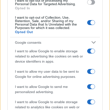
I want to opt-out of processing my
consent section.
Personal Data for Targeted Advertising.
Leggi anche
Opted In
I want to opt-out of Collection, Use,
Retention, Sale, and/or Sharing of my
Personal Data that Is Unrelated with the
Purposes for which it was collected.
Gossip
Opted Out
Temptation Island, presentata
la prima coppia: chi sono
Google consents
Gabriele e Sara
I want to allow Google to enable storage
related to advertising like cookies on web or
Gossip
device identifiers in apps.
Uomini e Donne, le parole di Andrea
I want to allow my user data to be sent to
Zelletta sulla compagna Natalia
Google for online advertising purposes.
Paragoni: “L’affronteremo insieme”
I want to allow Google to send me
personalized advertising.
Gossip
Uomini e Donne, Natalia
I want to allow Google to enable storage
Paragoni rivela sui social: “Ho il
related to analytics like cookies on web or