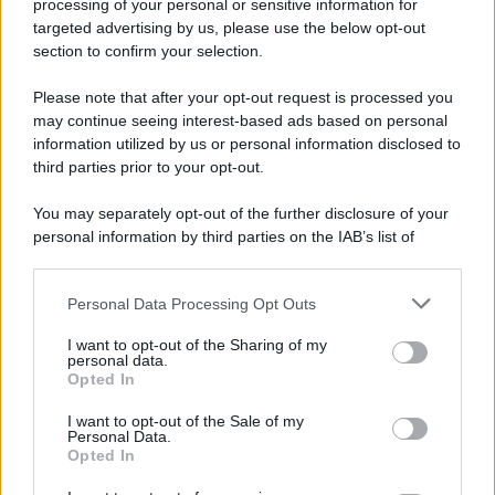
processing of your personal or sensitive information for
Non è tutto. La Rispoli ha svelato anche che la seconda
targeted advertising by us, please use the below opt-out
stagione di
Sopravvissuti
è già stata
‘pensata, ideata.
section to confirm your selection.
Però la trama non è ancora stata scritta puntata per
puntata’.
Please note that after your opt-out request is processed you
Non resta che attendere che sia le rete a deliberare sul
may continue seeing interest-based ads based on personal
futuro di una
fiction
audace e diversa ma che, purtroppo,
information utilized by us or personal information disclosed to
ha ricevuto un’accoglienza tiepida dal pubblico.
third parties prior to your opt-out.
You may separately opt-out of the further disclosure of your
personal information by third parties on the IAB’s list of
downstream participants.
Personal Data Processing Opt Outs
This information may also be disclosed by us to third parties
on the IAB’s List of Downstream Participants that may further
I want to opt-out of the Sharing of my
disclose it to other third parties.
personal data.
Opted In
Please note that this website/app uses one or more Google
services and may gather and store information including but
I want to opt-out of the Sale of my
Personal Data.
not limited to your visit or usage behaviour. You may click to
Opted In
grant or deny consent to Google and its third-party tags to
use your data for below specified purposes in below Google