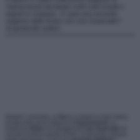
Sopravvissuti lasciando molti nodi irrisolti e
segreti in sospeso. Ci sarà una seconda
stagione della fiction con Lino Guanciale?
Scopriamolo subito!
Martedì 1 novembre, su
Rai 1
, è andata in onda l’ultima
puntata della prima stagione di
Sopravvissuti
. La
misteriosa
fiction
con protagonista
Lino Guanciale
ha
lasciato numerosi quesiti irrisolti. La domanda, dunque,
sorge spontanea: ci sarà una
seconda stagione
?