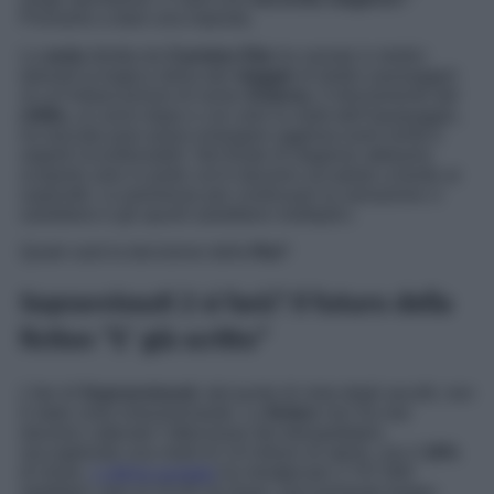
Proviamo a dare una risposta.
La
serie
diretta da
Carmine Elia
ha narrato in dodici
episodi la tragica storia del
viaggio
di dodici passeggeri
su un’imbarcazione di nome
Arianna
. Il ritrovamento del
relitto,
un anno dopo e con solo la metà dell’equipaggio,
ha lasciato pian piano emergere agghiaccianti verità e
segreti inconfessabili. Nel finale di stagione abbiamo
scoperto solo in parte cos’è davvero accaduto a bordo ai
superstiti. Le premesse per continuare la narrazione ci
sarebbero e gli spunti sarebbero molteplici.
Quale sarà la decisione della
Rai
?
Sopravvissuti 2 si farà? Il futuro della
fiction “E’ già scritto”
L’iter di
Sopravvissuti
, dal punto di vista degli ascolti, non
è stato certo entusiasmante. La
fiction
non ha mai
davvero catturato l’attenzione dei telespettatori,
raccogliendo una medi di 2,8 milioni di utenti, con il
16%
di share.
L’ultima puntata
ha intrattenuto 2.747.000
spettatori, pari al 15,4% di share. Decisamente troppo