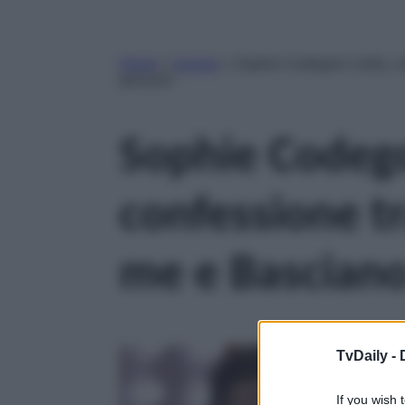
Home
»
Gossip
»
Sophie Codegoni crolla, co
persone”
Sophie Codego
confessione tr
me e Basciano
TvDaily -
If you wish 