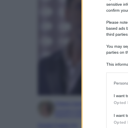
sensitive in
confirm your
Please note
based ads b
third parties
You may sepa
parties on t
This informa
Participants
Please note
Persona
information 
deny consent
I want t
in below Go
Opted 
Chiara Carnà
Laureata in lettere e filosofia
Esperta in cinema e televisione
I want t
Opted 
Grande Fratello Vip