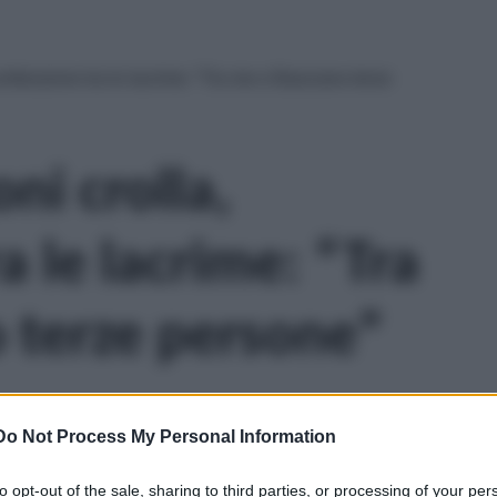
nfessione tra le lacrime: “Tra me e Basciano terze
ni crolla,
a le lacrime: “Tra
 terze persone”
Do Not Process My Personal Information
to opt-out of the sale, sharing to third parties, or processing of your per