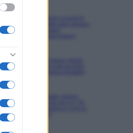
Gossip
Uomini e Donne, le parole di
Andrea Zelletta sulla compagna
Natalia Paragoni:
“L’affronteremo insieme”
Gossip
Uomini e Donne, Natalia
Paragoni rivela sui social:
“Ho il linfoma di Hodgkin”
Gossip
Grande Fratello, Stefania
Orlando rivela solo ora: “Mi
sarebbe piaciuto un ruolo da
opinionista”