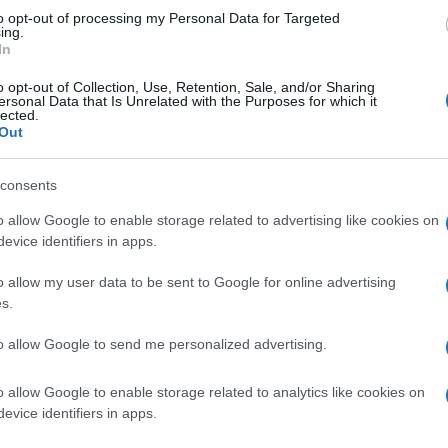
Lettura: 4 minuti
to opt-out of processing my Personal Data for Targeted
ing.
In
o opt-out of Collection, Use, Retention, Sale, and/or Sharing
ersonal Data that Is Unrelated with the Purposes for which it
lected.
Out
consents
o allow Google to enable storage related to advertising like cookies on
evice identifiers in apps.
o allow my user data to be sent to Google for online advertising
s.
ni si sono lasciati per un tradimento di lui?
to allow Google to send me personalized advertising.
ante l’ultima puntata di Casa Chi e ammette
o allow Google to enable storage related to analytics like cookies on
evice identifiers in apps.