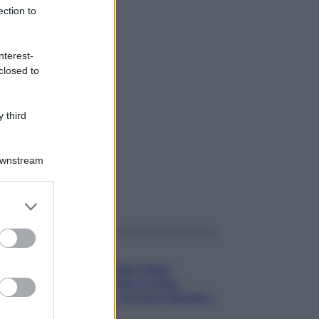
ection to
nterest-
closed to
 third
Downstream
gi anche
er and store
to grant or
ed purposes
Gossip
Temptation Island,
presentata la prima
coppia: chi sono Gabriele e
Sara