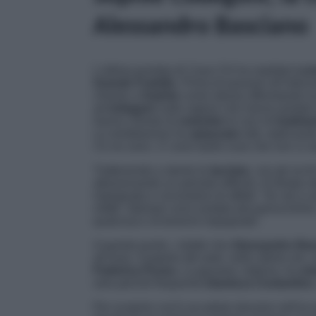
Alessandro Basciano
L’ultima puntata di
Casa Chi
ha ospitato
Lore
Grande Fratello.
Prima di passare all’intervi
chiesto a
Sophie
come stesse affrontando l
ad
indagare
sulle ragioni che hanno portato
hanno chiesto di
smentire
le voci di
tradime
La ventiduenne ha
spiazzato
tutti, replicando
Ce ne sono. Ci sono tante cose che non si 
Trattenendo a stento le
lacrime
, con gli occh
attraversando un periodo difficile. Al tempo st
impegnata e circondarsi di affetti: “
Se sto a 
infatti. Stamani sono andata dal parrucchie
qualcosa e di tenermi impegnata
”.
A questo punto, i dubbi che
Alessandro Ba
all’osso. Il popolo del web, nelle ultime ore, 
Federica Ficara.
La giovane, tuttavia, ha
sm
solo perché frequenta
Gianluca Costantino
Per scoprire cos’è accaduto davvero nell’ex