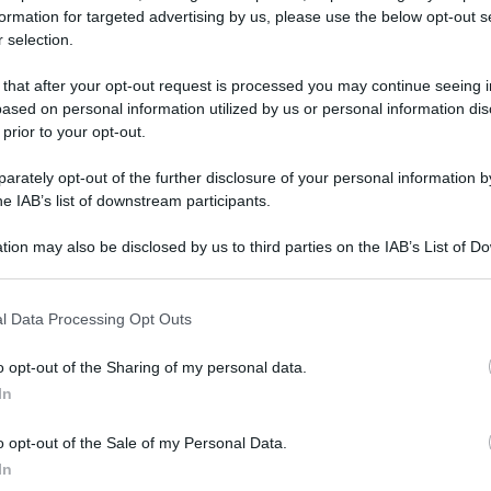
formation for targeted advertising by us, please use the below opt-out s
 selection.
 that after your opt-out request is processed you may continue seeing i
ased on personal information utilized by us or personal information dis
 prior to your opt-out.
rately opt-out of the further disclosure of your personal information by
he IAB’s list of downstream participants.
tion may also be disclosed by us to third parties on the IAB’s List of 
 that may further disclose it to other third parties.
Leg
 that this website/app uses one or more Google services and may gath
l Data Processing Opt Outs
including but not limited to your visit or usage behaviour. You may click 
 to Google and its third-party tags to use your data for below specifi
o opt-out of the Sharing of my personal data.
ogle consent section.
In
o opt-out of the Sale of my Personal Data.
In