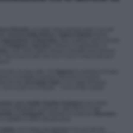
nzo Remotti,
uno degli ultimi eliminati dalla Casa del
sta,
Azzurra Della Penna
e
Valerio Palmieri
hanno
a
separazione
da
Basciano
. Non contenti, hanno provato
 la
Codegoni
a
lasciare
il 34enne. In particolare, le
nto
o che, nella rottura, fossero coinvolte terze persone.
: “
Non ti posso dire che non ci sono in mezzo persone…
sanno
“.
i lucidi e la voce rotta, l’ex
Vippona
ha ammesso di stare
esso, ha ribadito la propria intenzione di tenersi
casa da sola
sto troppo male
e non voglio fermarmi,
re, sono uscita con la bimba… Cerco di fare sempre
sciano
abbia
tradito
Sophie Codegoni
sono ridotti
aveva individuato la presunta ‘altra donna’ in tale
entito
via
Instagram
, svelando di conoscere
Basciano
, ex gieffino e amico del genovese.
coppia
, non rimane che attendere che uno dei due