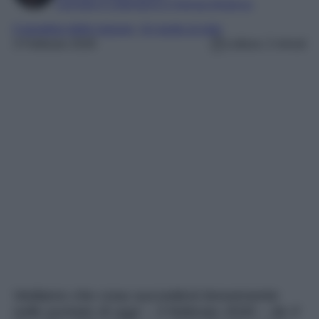
Laureata in Letteratura e Filologia Moderna
il paradiso delle signore
, 
Un posto al sole
3 Febbraio 2026
Lettura: 2 minuti
Vediamo che cosa succederà brevemente
nelle puntate di oggi – 3 febbraio 2026 – de Il