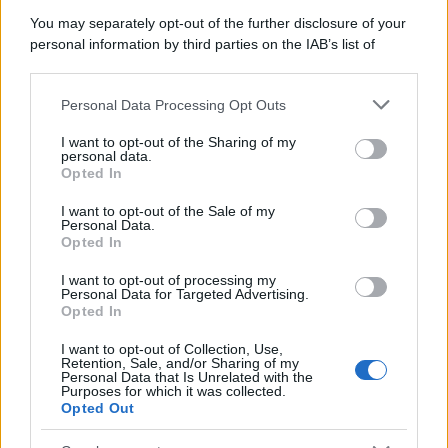
You may separately opt-out of the further disclosure of your
personal information by third parties on the IAB’s list of
downstream participants.
Personal Data Processing Opt Outs
This information may also be disclosed by us to third parties
on the IAB’s List of Downstream Participants that may further
I want to opt-out of the Sharing of my
disclose it to other third parties.
personal data.
Opted In
Please note that this website/app uses one or more Google
services and may gather and store information including but
I want to opt-out of the Sale of my
Personal Data.
not limited to your visit or usage behaviour. You may click to
Opted In
grant or deny consent to Google and its third-party tags to
use your data for below specified purposes in below Google
I want to opt-out of processing my
consent section.
Personal Data for Targeted Advertising.
Leggi anche
Opted In
I want to opt-out of Collection, Use,
Retention, Sale, and/or Sharing of my
Personal Data that Is Unrelated with the
Purposes for which it was collected.
Gossip
Opted Out
Temptation Island, presentata
la prima coppia: chi sono