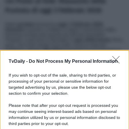
Un Posto al Sole: Riassunto della
Puntata di oggi 3 febbraio 2026
Nella
puntata
trasmessa
oggi
,
3 febbraio 2026
,
Eduardo
è pronto a mettere a segno il prossimo colpo,
bramoso d’intascare quanto più denaro possibile.
Pertanto, il giovane è diventato il
capo della banda
; Rino,
però, non è per niente d’accordo. Guai in vista per
Sabbiese. Intanto,
Mrs Price
prosegue la sua vacanza in
Italia, e,
accompagnata da Raffaele
, sta per arrivare in
uno dei luoghi più suggestivi di Napoli.
Rosa
, invece, è
TvDaily -
Do Not Process My Personal Information
contentissima perché
Damiano
ha deciso che andranno a
convivere
. D’altra parte,
lui non
sembra molto
convinto
If you wish to opt-out of the sale, sharing to third parties, or
di aver fatto la scelta giusta…
Clicca qui
per leggere le
Anticipazioni Complete dell’episodio odierno di Un
processing of your personal or sensitive information for
Posto al Sole
.
targeted advertising by us, please use the below opt-out
section to confirm your selection.
Un Posto al Sole
, la storica soap opera partenopea, va in
onda
dal lunedì al venerdì
alle
20:45
su
Rai 3
.
Please note that after your opt-out request is processed you
Potrebbe interessarti
Soap Rai, Il Paradiso delle Signore
may continue seeing interest-based ads based on personal
e Un Posto al Sole: Anticipazioni Puntate 13 gennaio
information utilized by us or personal information disclosed to
2026
third parties prior to your opt-out.