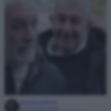
Francesca Simone
Esperta in soap e gossip