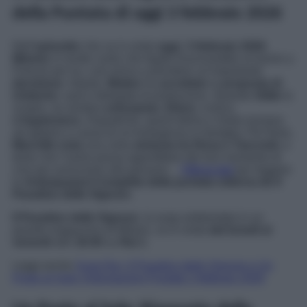
della Puntata di oggi 3 febbraio 2026
Nell’
episodio
che va in onda
oggi
,
3 febbraio 2026
,
Mimmo
si rende conto che Agata rinuncerebbe al lavoro a
Firenze per lui, così arriva a prendere un’importante
decisione
. Intanto,
Matteo
ha
accettato
la
proposta di
Umberto
: sarà il delegato di produzione. Quando
Odile
lo
scopre, ne sembra
entusiasta
.
Ettore
, invece,
s’ingelosisce
. Dopodiché, quest’ultimo e Greta iniziano
ad agitarsi a causa di un’emergenza in famiglia. Per finire,
Marcello nota
una certa
sintonia tra Rosa e Tancredi
, e
teme che l’uomo possa approfittare del loro momento di
crisi per avvicinarsi alla giovane…
Clicca qui
per leggere
le
Anticipazioni Complete della puntata odierna de Il
Paradiso delle Signore
.
Il Paradiso delle Signore
, la soap ambientata in un
grande magazzino di Milano, va in onda
dal lunedì al
venerdì
alle
16:00
su
Rai 1
.
Leggi anche
Soap Rai, Il Paradiso delle Signore e Un
Posto al Sole: Anticipazioni Puntate 2 febbraio 2026