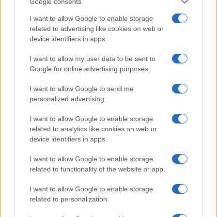
Google consents
Gabriele e Sara
I want to allow Google to enable storage
related to advertising like cookies on web or
Gossip
device identifiers in apps.
Uomini e Donne, le parole di Andrea
I want to allow my user data to be sent to
Zelletta sulla compagna Natalia
Google for online advertising purposes.
Paragoni: “L’affronteremo insieme”
I want to allow Google to send me
personalized advertising.
Gossip
Uomini e Donne, Natalia
I want to allow Google to enable storage
Paragoni rivela sui social: “Ho il
related to analytics like cookies on web or
linfoma di Hodgkin”
device identifiers in apps.
I want to allow Google to enable storage
Gossip
related to functionality of the website or app.
Grande Fratello, Stefania Orlando
I want to allow Google to enable storage
rivela solo ora: “Mi sarebbe
related to personalization.
piaciuto un ruolo da opinionista”