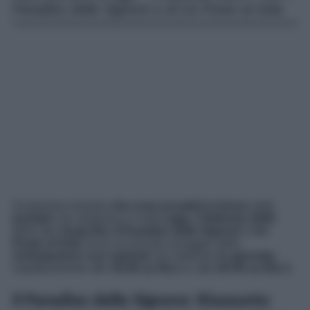
Paradiso delle Signore e di Un Posto al Sole.
Scopriamo insieme
che cosa accadrà in breve
nelle
puntate
che andranno in onda
oggi
,
3 febbraio 2026
,
delle due
Soap Rai
,
Il Paradiso delle Signore
e
Un
Posto al Sole
. Ecco un piccolo assaggio delle
Anticipazioni
degli
episodi
che vedremo
in giornata
,
rispettivamente alle
16:00 su Rai 1
e alle
20:45 su Rai 3
.
Il Paradiso delle Signore: Riassunto