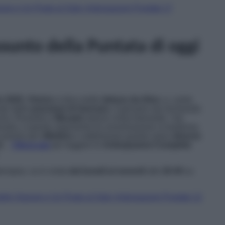
nore e Un Posto al Sole: Anticipazioni Puntate 17
ssunto della Puntata di oggi
e 2025
,
Vinicio
si dice molto
deluso da Alice
, e, come
ato dalle
pressioni di Gennaro
. Il giovane sta rischiando
nzio, Rossella e
Micaela
stanno chiacchierando. I tre
nuela, e questo argomento di conversazione si trasforma
ccasione per
riflettere
e sottolineare quanto siano
diverse
l
…
Clicca qui
per leggere le
Anticipazioni Complete
rtenopea, va in onda
dal lunedì al venerdì
alle
20:45
su
elle Signore e Un Posto al Sole: Anticipazioni Puntate 12