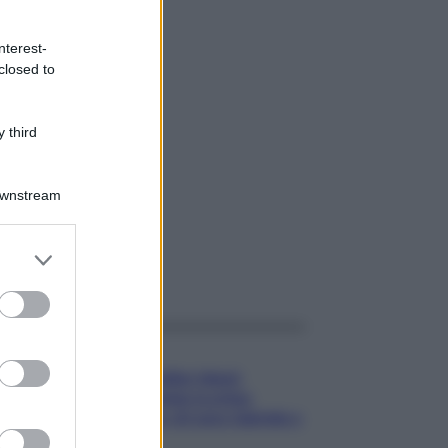
nterest-
closed to
 third
Downstream
er and store
gi anche
to grant or
ed purposes
Gossip
Temptation Island,
presentata la prima
coppia: chi sono Gabriele e
Sara