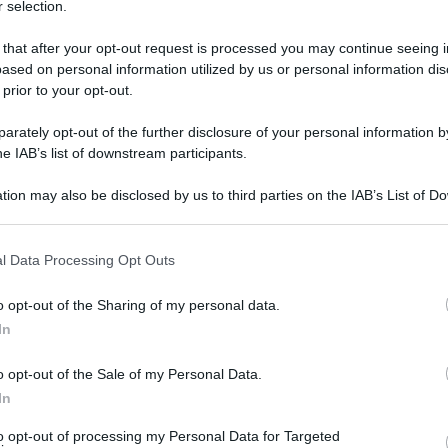
 selection.
 that after your opt-out request is processed you may continue seeing i
ased on personal information utilized by us or personal information dis
 prior to your opt-out.
rately opt-out of the further disclosure of your personal information by
he IAB’s list of downstream participants.
tion may also be disclosed by us to third parties on the IAB’s List of 
 that may further disclose it to other third parties.
 that this website/app uses one or more Google services and may gath
l Data Processing Opt Outs
Leg
including but not limited to your visit or usage behaviour. You may click 
 to Google and its third-party tags to use your data for below specifi
o opt-out of the Sharing of my personal data.
ogle consent section.
In
o opt-out of the Sale of my Personal Data.
In
to opt-out of processing my Personal Data for Targeted