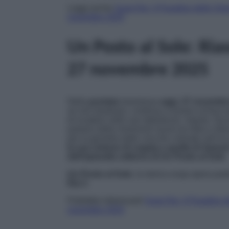
Leggi anche
Soap Rai, Il Paradiso delle Sig
novembre 2025
Un Posto al Sole: Ria
27 novembre 2025
Nella
puntata
trasmessa
oggi
,
27 novembr
se non bastasse, continua a essere schiacci
di ricadere nelle sue debolezze. Intanto, Nu
parlano delle imminenti nozze tra Niko e Ma
per la gemella dalle ciocche colorate nell’o
la sua visione di coppia e quella di Samue
dell’episodio odierno di Un Posto al Sole
.
Un Posto al Sole
, la storica soap opera pa
Rai 3
.
Potrebbe interessarti
Soap Rai, Il Paradiso d
novembre 2025