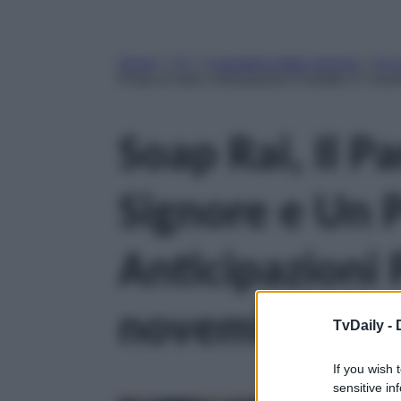
Home
»
TV
»
il paradiso delle signore
»
Un p
Posto al Sole: Anticipazioni Puntate 27 no
Soap Rai, Il P
Signore e Un P
Anticipazioni
novembre 20
TvDaily -
If you wish 
sensitive in