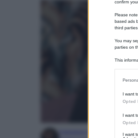
confirm your
Please note
based ads b
third parties
You may sepa
parties on t
This informa
Participants
Please note
Persona
information 
deny consent
I want t
in below Go
Opted 
I want t
Opted 
Francesca Simone
I want 