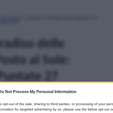
osto al sole
»
Soap Rai, Il Paradiso delle Signore e Un
vembre 2025
aradiso delle
osto al Sole:
 Puntate 27
25
Do Not Process My Personal Information
to opt-out of the sale, sharing to third parties, or processing of your per
formation for targeted advertising by us, please use the below opt-out s