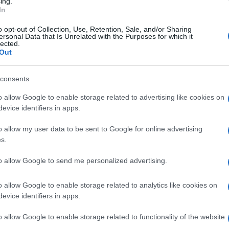
ing.
In
erna
o opt-out of Collection, Use, Retention, Sale, and/or Sharing
ersonal Data that Is Unrelated with the Purposes for which it
Lettura: 2 minuti
lected.
Out
consents
o allow Google to enable storage related to advertising like cookies on
evice identifiers in apps.
o allow my user data to be sent to Google for online advertising
s.
to allow Google to send me personalized advertising.
o allow Google to enable storage related to analytics like cookies on
evice identifiers in apps.
ente nelle puntate di oggi – 27 novembre
e di Un Posto al Sole.
o allow Google to enable storage related to functionality of the website