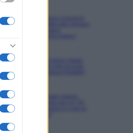
Gossip
Uomini e Donne, le parole di
Andrea Zelletta sulla compagna
Natalia Paragoni:
“L’affronteremo insieme”
Gossip
Uomini e Donne, Natalia
Paragoni rivela sui social:
“Ho il linfoma di Hodgkin”
Gossip
Grande Fratello, Stefania
Orlando rivela solo ora: “Mi
sarebbe piaciuto un ruolo da
opinionista”