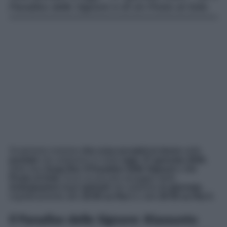
Paradiso delle Signore e di Un Posto al Sole.
Scopriamo insieme
che cosa accadrà in breve
nelle
puntate
che andranno in onda
oggi
,
27 gennaio 2026
,
delle due
Soap Rai
,
Il Paradiso delle Signore
e
Un
Posto al Sole
. Ecco un piccolo assaggio delle
Anticipazioni
degli
episodi
che vedremo
in giornata
,
rispettivamente alle
16:00 su Rai 1
e alle
20:45 su Rai 3
.
Il Paradiso delle Signore: Riassunto