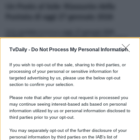
Un Posto al Sole: Riassunto della
Puntata di oggi 27 gennaio 2026
Nella
puntata
trasmessa
oggi
,
27 gennaio 2026
,
Raffaele
vorrebbe tanto
accontentare Eleonor
, così si
prodiga in modo da poterle assicurare una sistemazione a
Palazzo Palladini. Intanto,
Mariella
, nel tentativo di fare da
TvDaily -
Do Not Process My Personal Information
paciere tra Bice e Cotugno, si rende conto delle
fragilità
ben nascoste
della sua amica
. Alla radio, invece,
If you wish to opt-out of the sale, sharing to third parties, or
l’
assenza di Elena
si sta facendo sentire all’interno dello
staffo, e questo genererà non pochi disagi…
Clicca qui
processing of your personal or sensitive information for
per leggere le
Anticipazioni Complete dell’episodio
targeted advertising by us, please use the below opt-out
odierno di Un Posto al Sole
.
section to confirm your selection.
Un Posto al Sole
, la storica soap opera partenopea, va in
Please note that after your opt-out request is processed you
onda
dal lunedì al venerdì
alle
20:45
su
Rai 3
.
may continue seeing interest-based ads based on personal
Potrebbe interessarti
Soap Rai, Il Paradiso delle Signore
information utilized by us or personal information disclosed to
e Un Posto al Sole: Anticipazioni Puntate 6 gennaio 2026
third parties prior to your opt-out.
You may separately opt-out of the further disclosure of your
personal information by third parties on the IAB’s list of