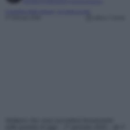
Laureata in Letteratura e Filologia Moderna
il paradiso delle signore
, 
Un posto al sole
27 Gennaio 2026
Lettura: 2 minuti
Vediamo che cosa succederà brevemente
nelle puntate di oggi – 27 gennaio 2026 – de Il