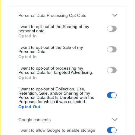
downstream participants.
Personal Data Processing Opt Outs
This information may also be disclosed by us to third parties
on the IAB’s List of Downstream Participants that may further
I want to opt-out of the Sharing of my
disclose it to other third parties.
personal data.
Opted In
Please note that this website/app uses one or more Google
services and may gather and store information including but
I want to opt-out of the Sale of my
Personal Data.
not limited to your visit or usage behaviour. You may click to
Opted In
grant or deny consent to Google and its third-party tags to
use your data for below specified purposes in below Google
I want to opt-out of processing my
consent section.
Personal Data for Targeted Advertising.
Leggi anche
Opted In
I want to opt-out of Collection, Use,
Retention, Sale, and/or Sharing of my
Personal Data that Is Unrelated with the
Purposes for which it was collected.
Gossip
Opted Out
Temptation Island, presentata
la prima coppia: chi sono
Google consents
Gabriele e Sara
I want to allow Google to enable storage