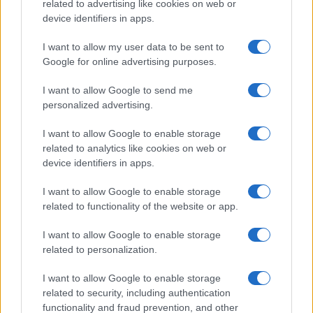
related to advertising like cookies on web or
Gossip
device identifiers in apps.
Uomini e Donne, le parole di Andrea
I want to allow my user data to be sent to
Zelletta sulla compagna Natalia
Google for online advertising purposes.
Paragoni: “L’affronteremo insieme”
I want to allow Google to send me
personalized advertising.
Gossip
Uomini e Donne, Natalia
I want to allow Google to enable storage
Paragoni rivela sui social: “Ho il
related to analytics like cookies on web or
linfoma di Hodgkin”
device identifiers in apps.
I want to allow Google to enable storage
Gossip
related to functionality of the website or app.
Grande Fratello, Stefania Orlando
I want to allow Google to enable storage
rivela solo ora: “Mi sarebbe
related to personalization.
piaciuto un ruolo da opinionista”
I want to allow Google to enable storage
related to security, including authentication
functionality and fraud prevention, and other