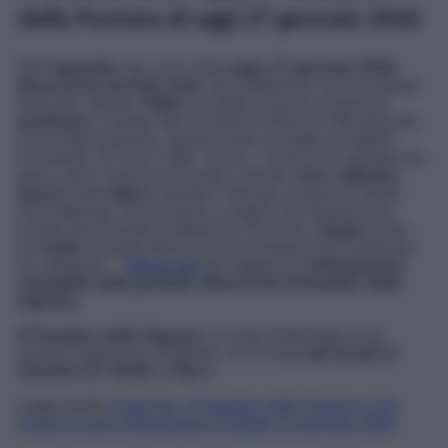
della Puntata di oggi 27 gennaio 2026
Nell’
episodio
che va in onda
oggi
,
27 gennaio 2026
,
Rosa torna da New York
, però preferisce non incontrare
Marcello. Intanto,
Odile
ha capito di dover essere più
prudente
in merito alla richiesta di Ettore di ufficializzare
il loro fidanzamento, mentre Greta consiglia al fratello
d’insistere. Al Gran Caffè, invece, i tavoli sono sempre più
pieni, però il servizio procede a rilento:
Ciro e Mimmo
fanno
molta
fatica
a gestire l’elevato numero di clienti.
Nel frattempo, Enrico viene a sapere che Barbara era
iscritta alla Facoltà di Medicina. Per finire,
Agata
riceve
un
invito
da parte della scuola di restauro per sostenere
un colloquio…
Clicca qui
per leggere le
Anticipazioni
Complete della puntata odierna de Il Paradiso delle
Signore
.
Il Paradiso delle Signore
, la soap ambientata in un
grande magazzino di Milano, va in onda
dal lunedì al
venerdì
alle
16:00
su
Rai 1
.
Leggi anche
Soap Rai, Il Paradiso delle Signore e Un
Posto al Sole: Anticipazioni Puntate 13 gennaio 2026