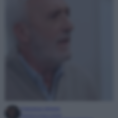
Francesca Simone
Esperta in soap e gossip