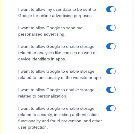
Uomini e Donne, le parole di Andrea
I want to allow my user data to be sent to
Zelletta sulla compagna Natalia
Google for online advertising purposes.
Paragoni: “L’affronteremo insieme”
I want to allow Google to send me
personalized advertising.
Gossip
Uomini e Donne, Natalia
I want to allow Google to enable storage
Paragoni rivela sui social: “Ho il
related to analytics like cookies on web or
linfoma di Hodgkin”
device identifiers in apps.
I want to allow Google to enable storage
Gossip
related to functionality of the website or app.
Grande Fratello, Stefania Orlando
I want to allow Google to enable storage
rivela solo ora: “Mi sarebbe
related to personalization.
piaciuto un ruolo da opinionista”
I want to allow Google to enable storage
related to security, including authentication
functionality and fraud prevention, and other
user protection.