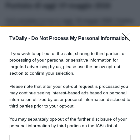
Puntata di oggi 19 maggio 2026
Nella
puntata
trasmessa
oggi
,
19 maggio 2026
,
Cristina
pende dalle labbra di Leo, tanto che per riconquistarlo
definitivamente arriva a
schierarsi contro i genitori
.
Intanto,
Greta sta insistendo con Roberto
affinché le
TvDaily -
Do Not Process My Personal Information
permetta di riavvicinarsi alla figlia.
Marina
, invece, sta
portando avanti il suo
piano
per estromettere dalla vita del
If you wish to opt-out of the sale, sharing to third parties, or
marito il suo ex. Nel frattempo,
Alberto
non riesce proprio
a togliersi
Anna
dalla testa, così
la cerca
di nuovo…
processing of your personal or sensitive information for
Clicca qui
per leggere le
Anticipazioni Complete
targeted advertising by us, please use the below opt-out
dell’episodio odierno di Un Posto al Sole
.
section to confirm your selection.
Un Posto al Sole
, la storica soap opera partenopea, va in
Please note that after your opt-out request is processed you
onda
dal lunedì al venerdì
alle
20:45
su
Rai 3
.
may continue seeing interest-based ads based on personal
Potrebbe interessarti
Soap Rai, Il Paradiso delle Signore
information utilized by us or personal information disclosed to
e Un Posto al Sole: Anticipazioni Puntate 5 maggio 2026
third parties prior to your opt-out.
You may separately opt-out of the further disclosure of your
personal information by third parties on the IAB’s list of
downstream participants.