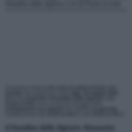
Paradiso delle Signore e di Un Posto al Sole.
Scopriamo insieme
che cosa accadrà in breve
nelle
puntate
che andranno in onda
oggi
,
19 maggio 2026
,
delle due
Soap Rai
,
Il Paradiso delle Signore
e
Un
Posto al Sole
. Ecco un piccolo assaggio delle
Anticipazioni
degli
episodi
che vedremo
in giornata
,
rispettivamente alle
16:00 su Rai 1
e alle
20:45 su Rai 3
.
Il Paradiso delle Signore: Riassunto