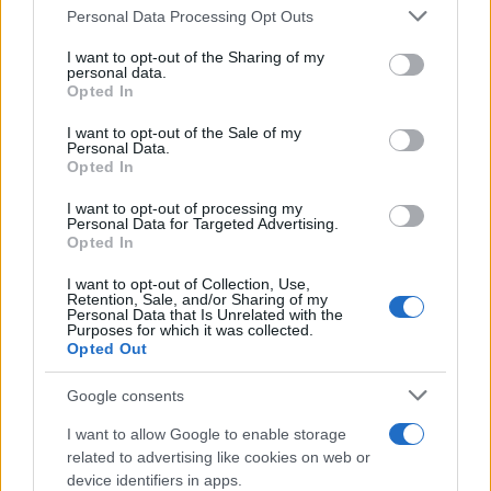
Personal Data Processing Opt Outs
This information may also be disclosed by us to third parties
on the IAB’s List of Downstream Participants that may further
I want to opt-out of the Sharing of my
disclose it to other third parties.
personal data.
Opted In
Please note that this website/app uses one or more Google
services and may gather and store information including but
I want to opt-out of the Sale of my
Personal Data.
not limited to your visit or usage behaviour. You may click to
Opted In
grant or deny consent to Google and its third-party tags to
use your data for below specified purposes in below Google
I want to opt-out of processing my
consent section.
Personal Data for Targeted Advertising.
Leggi anche
Opted In
I want to opt-out of Collection, Use,
Retention, Sale, and/or Sharing of my
Personal Data that Is Unrelated with the
Purposes for which it was collected.
Gossip
Opted Out
Temptation Island, presentata
la prima coppia: chi sono
Google consents
Gabriele e Sara
I want to allow Google to enable storage
related to advertising like cookies on web or
Gossip
device identifiers in apps.