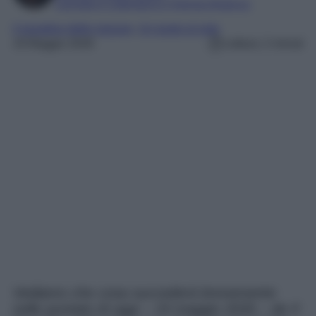
Laureata in Letteratura e Filologia Moderna
il paradiso delle signore
, 
Un posto al sole
19 Maggio 2026
Lettura: 2 minuti
Vediamo che cosa succederà brevemente
nelle puntate di oggi – 19 maggio 2026 – de Il