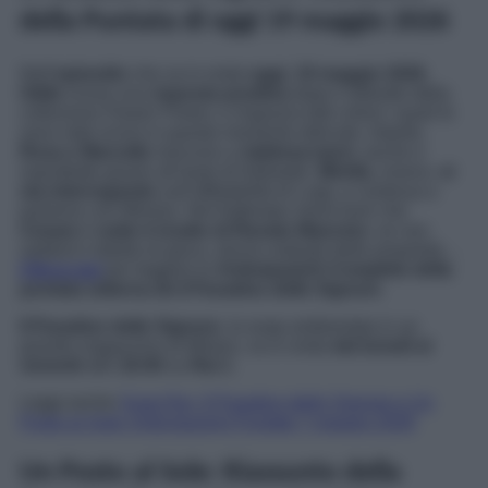
della Puntata di oggi 19 maggio 2026
Nell’
episodio
che va in onda
oggi
,
19 maggio 2026
,
Odile
riceve una
risposta positiva
dopo il debutto della
collezione Flower Power, e ringrazia tutti coloro i quali le
sono stati vicino in questo momento delicato. Intanto,
Rosa e Marcello
riescono a
riabbracciarsi
, anche e
soprattutto grazie all’aiuto di Adelaide.
Mirella
, invece,
si
sta interrogando
sull’affidabilità di Luigi, e continua a
parlarne con Mimmo. Nel frattempo viene fuori che
Cesare
è
sotto il ricatto di Renato Mancino
: se non
salderà il debito di gioco, dovrà cedergli delle proprietà…
Clicca qui
per leggere le
Anticipazioni Complete della
puntata odierna de Il Paradiso delle Signore
.
Il Paradiso delle Signore
, la soap ambientata in un
grande magazzino di Milano, va in onda
dal lunedì al
venerdì
alle
16:00
su
Rai 1
.
Leggi anche
Soap Rai, Il Paradiso delle Signore e Un
Posto al Sole: Anticipazioni Puntate 7 maggio 2026
Un Posto al Sole: Riassunto della