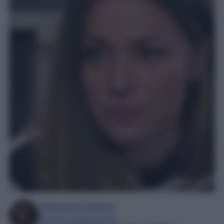
Francesca Simone
Esperta in soap e gossip