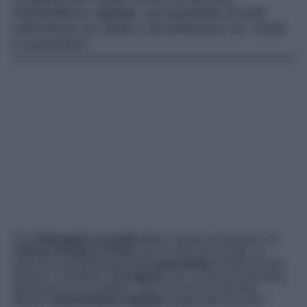
imprenditrice digitale, accusandola di aver
commesso un reato e di scherzarci su. Cosa
è successo?
Che
Selvaggia Lucarelli
abbia il dente avvelenato con
Chiara Ferragni e Fedez
non è certo una novità. La
spiccata vena polemica della
giornalista
prende di mira
spesso e volentieri i
Ferragnez
che, in linea di massima,
ignorano le sue invettive. Sarà così anche stavolta,
oppure
l’imprenditrice digitale
reagirà alle accuse?