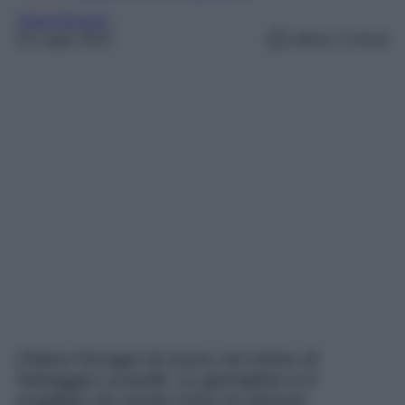
chiara ferragni
25 Luglio 2022
Lettura: 3 minuti
Chiara Ferragni di nuovo nel mirino di
Selvaggia Lucarelli. La giornalista si è
scagliata via social contro la famosa