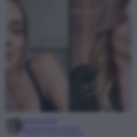
Chiara Carnà
Laureata in lettere e filosofia
Esperta in cinema e televisione