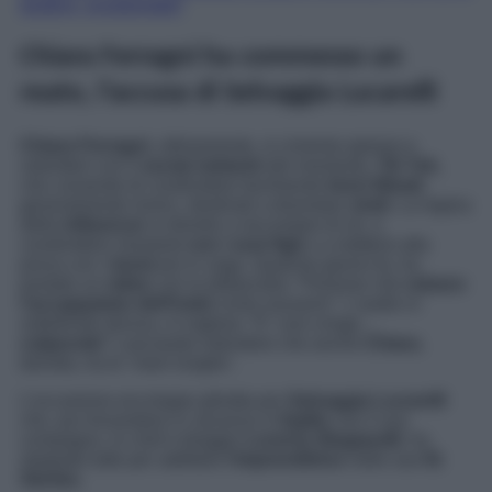
giudice, scostumata!”
Chiara Ferragni ha commesso un
reato, l’accusa di Selvaggia Lucarelli
Chiara Ferragni
, ultimamente, si cimenta spesso e
volentieri con il
social network
del momento,
Tik Tok,
che consente di condividere facilmente
brevi filmati
,
generalmente ironici, destinati a diventare
virali
. La regina
delle
influencer
si diverte a raccontare di sé, a
condividere momenti
con i suoi figli
o a mettersi alla
prova con i
trend
più in voga. Qualche giorno fa, ha
postato un
video
con la didascalia: “Persone che
rubano
l’accappatoio dell’hotel
come souvenir”. L’audio in
sottofondo diceva, in inglese: “E’ così cringe…
colpevole
!” Lasciando intendere che anche
Chiara
,
talvolta, ha le ‘mani lunghe’.
L’occasione era troppo ghiotta per
Selvaggia Lucarelli
che, pur trovandosi in vacanza in
Egitto
con il suo
compagno, lo chef e blogger
Lorenzo Biagiarelli
, ha
stoppato tutto per additare
l’imprenditrice
nelle sue
IG
Stories.