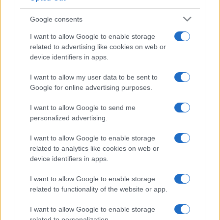
Temptation Island, presentata
la prima coppia: chi sono
Google consents
Gabriele e Sara
I want to allow Google to enable storage
related to advertising like cookies on web or
Gossip
device identifiers in apps.
Uomini e Donne, le parole di Andrea
I want to allow my user data to be sent to
Zelletta sulla compagna Natalia
Google for online advertising purposes.
Paragoni: “L’affronteremo insieme”
I want to allow Google to send me
personalized advertising.
Gossip
Uomini e Donne, Natalia
I want to allow Google to enable storage
Paragoni rivela sui social: “Ho il
related to analytics like cookies on web or
linfoma di Hodgkin”
device identifiers in apps.
I want to allow Google to enable storage
Gossip
related to functionality of the website or app.
Grande Fratello, Stefania Orlando
I want to allow Google to enable storage
rivela solo ora: “Mi sarebbe
related to personalization.