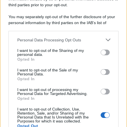
tema di eventi surreali, quindi perché no?
third parties prior to your opt-out.
You may separately opt-out of the further disclosure of your
personal information by third parties on the IAB’s list of
downstream participants.
Personal Data Processing Opt Outs
This information may also be disclosed by us to third parties
on the IAB’s List of Downstream Participants that may further
I want to opt-out of the Sharing of my
disclose it to other third parties.
personal data.
Opted In
Please note that this website/app uses one or more Google
services and may gather and store information including but
I want to opt-out of the Sale of my
Personal Data.
not limited to your visit or usage behaviour. You may click to
Opted In
grant or deny consent to Google and its third-party tags to
use your data for below specified purposes in below Google
I want to opt-out of processing my
consent section.
Personal Data for Targeted Advertising.
Leggi anche
Opted In
I want to opt-out of Collection, Use,
Retention, Sale, and/or Sharing of my
Personal Data that Is Unrelated with the
Purposes for which it was collected.
Gossip
Opted Out