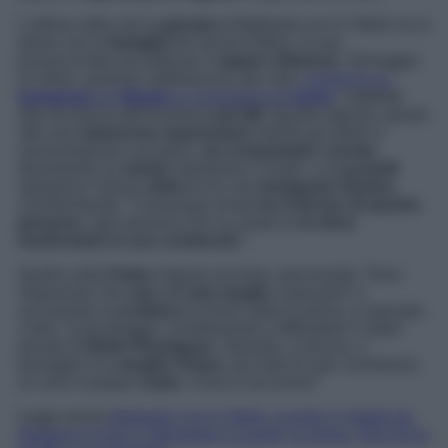
L’ultima volta che la
giurata
di
Ballando con le Stelle
se la
prese con la
famiglia
più social d’Italia, la sua
punzecchiata era tutta per il
rapper milanese
. Selvaggia
lo criticò, qualche settimana fa, per aver
condiviso su
Instagram
un
filmato
in compagnia di
Ivano
,
l’addetto
alla sicurezza dell’evento
Love MI.
Questo signore, grazie
alle sue
clamorose espressioni
mentre gli artisti si
avvicendavano sul palco,
ha conquistato i social,
diventando un
meme
istantaneo e virale. La
Lucarelli
ripropose il breve
video
tra le sue
Instagram Stories,
commentando: “Comunque ormai
ho il terrore di questa
persona
, ogni persona che va virale lui
lo deve
trasformare in suo contenuto”.
Quella volta
Fedez
rispose eccome, precisando: “Devi
ringraziare che
non c’è mia moglie
a placarmi” e
accusando la
scrittrice
di esser stata la prima, in passato,
a fare ‘sciacallaggio’ contribuendo a diffondere il video
privato di
Belen Rodriguez.
Stavolta, si diceva, il
bersaglio è la
moglie Chiara
, tacciata di aver commesso
un vero e proprio
reato
. Cosa è successo?
Leggi anche
Ballando con le Stelle, scontro in diretta tra
Barbara D’Urso e Selvaggia Lucarelli, la prima: “Non fai la