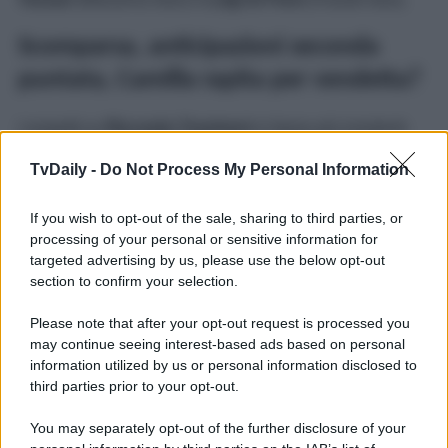
Scomparsa, anticipazioni seconda
puntata, Camilla rapita per vendetta?
I sospetti su
Riccardo Trasimeni
si fanno più insistenti.
L’uomo è il
padre di Arturo
, ovvero il
fidanzato
di
Camilla. Trasimeni è davvero implicato nel presunto
TvDaily -
Do Not Process My Personal Information
rapimento
delle due adolescenti?
Nora Telese
non
riesce a vederci chiaro, finché un
indizio
molto importante
la colpisce come una doccia fredda. Molti anni prima, la
If you wish to opt-out of the sale, sharing to third parties, or
psichiatra
aveva espresso il suo parere positivo nel
processing of your personal or sensitive information for
togliere la
patria potestà
a Trasimeni, accusato di
targeted advertising by us, please use the below opt-out
maltrattamenti
nei confronti del
figlio
Arturo. La
section to confirm your selection.
sparizione della giovane
Camilla
e dell’amica
Sonia
, alla
luce di questo, potrebbe essere un’atroce
vendetta
.
Please note that after your opt-out request is processed you
Trasimeni sta usando la ragazza per colpire Nora? La
situazione precipita quando Riccardo telefona alla radio
may continue seeing interest-based ads based on personal
locale, mostrandosi
pronto a tutto
per raggiungere il
information utilized by us or personal information disclosed to
proprio obiettivo: riavere suo figlio.
third parties prior to your opt-out.
You may separately opt-out of the further disclosure of your