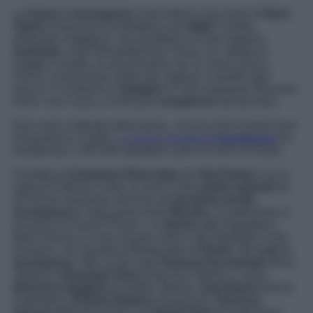
La
trama
di
Scomparsa
ruota attorno alla storia di
Nora
Telese
(Vanessa Incontrada) e sua
figlia
Camilla
(Eleonora Gaggero), che da Milano si sono appena
trasferite
a San Benedetto Del Tronto. Un sabato di
maggio Camilla va ad una festa con la nuova amica
Sonia. A quel punto, delle due ragazze si perde ogni
traccia. A condurre le
indagini
è il Vice questore Giovanni
Nemi, ma il caso si rivela più
complesso
del previsto.
Non male il debutto della fiction, che ha vinto il prime time
di domenica 2 luglio.
La prima puntata di
Scomparsa
ha
intrattenuto 2.281.000 spettatori, pari al 15.6% di share.
Prodotta da
Endemol Shine Italy
per
Rai Fiction
con la
regia di Fabrizio Costa, la serie conta
dodici episodi
da
50 minuti, trasmessi nell’arco di
sei prime serate
.
Scomparsa
è stata girata nelle
Marche
, in particolare in
provincia di Ascoli Piceno. Le
riprese
dell’ospedale e
della Procura si sono tenute invece nell’Ospedale Carlo
Forlanini, nel quartiere Monteverde di
Roma
. Nel
cast
di
Scomparsa
, oltre ai già citati
Vanessa Incontrada
(Nora
Telese) e
Giuseppe Zeno
(Giovanni Nemi), ci sono
Eleonora Gaggero
(Camilla Telese),
Saul Nanni
(Arturo
Trasimeni),
Pamela Stefana
(Sonia Ise),
Fiorenza
Tessari
(Marianna Iseo) e
Luigi Di Fiore
(Fausto Iseo).