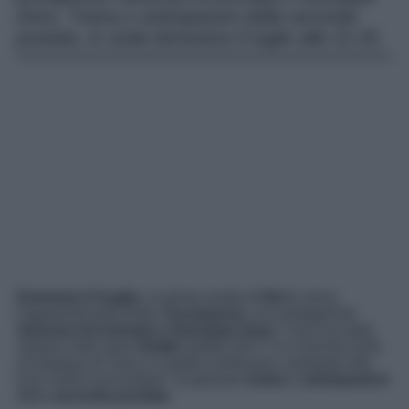
Zeno. Trama e anticipazioni della seconda
puntata, in onda domenica 9 luglio alle 21:25.
Domenica 9 luglio,
in prima serata di
Rai 1,
torna
l’appassionante fiction
Scomparsa
, con protagonisti
Vanessa Incontrada e Giuseppe Zeno
. Cosa accadrà
stasera nella serie
thriller
datata 2017? Le ricerche sulla
scomparsa di Sara e Camilla continuano, portando alla
luce verità sconcertanti. Scopriamo
trama
e
anticipazioni
della
seconda puntata
.