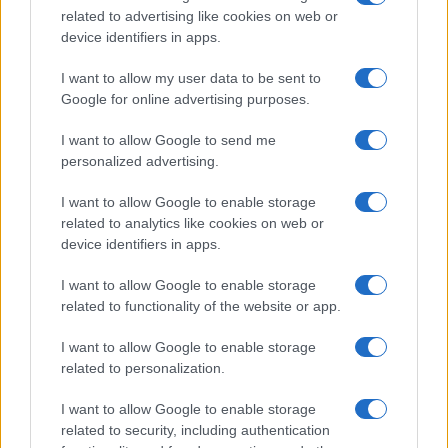
related to advertising like cookies on web or
Gossip
device identifiers in apps.
Uomini e Donne, le parole di Andrea
I want to allow my user data to be sent to
Zelletta sulla compagna Natalia
Google for online advertising purposes.
Paragoni: “L’affronteremo insieme”
I want to allow Google to send me
personalized advertising.
Gossip
Uomini e Donne, Natalia
I want to allow Google to enable storage
Paragoni rivela sui social: “Ho il
related to analytics like cookies on web or
linfoma di Hodgkin”
device identifiers in apps.
I want to allow Google to enable storage
Gossip
related to functionality of the website or app.
Grande Fratello, Stefania Orlando
I want to allow Google to enable storage
rivela solo ora: “Mi sarebbe
related to personalization.
piaciuto un ruolo da opinionista”
I want to allow Google to enable storage
related to security, including authentication