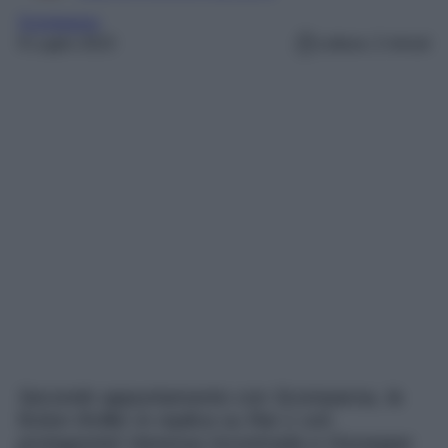
Scomparsa
9 Luglio 2023
Lettura: 2 minuti
Secondo appuntamento con Scomparsa, la
fiction thriller in replica su Rai 1 con
protagonisti Vanessa Incontrada e Giuseppe