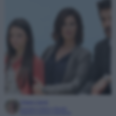
Chiara Carnà
Laureata in lettere e filosofia
Esperta in cinema e televisione