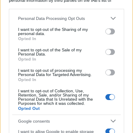
personal information by third parties on the IAB’s list of
downstream participants.
Personal Data Processing Opt Outs
This information may also be disclosed by us to third parties
on the IAB’s List of Downstream Participants that may further
I want to opt-out of the Sharing of my
disclose it to other third parties.
personal data.
Opted In
Please note that this website/app uses one or more Google
services and may gather and store information including but
I want to opt-out of the Sale of my
Personal Data.
not limited to your visit or usage behaviour. You may click to
Opted In
grant or deny consent to Google and its third-party tags to
use your data for below specified purposes in below Google
I want to opt-out of processing my
consent section.
Personal Data for Targeted Advertising.
Leggi anche
Opted In
I want to opt-out of Collection, Use,
Retention, Sale, and/or Sharing of my
Personal Data that Is Unrelated with the
Purposes for which it was collected.
Gossip
Opted Out
Temptation Island, presentata
la prima coppia: chi sono
Google consents
Gabriele e Sara
I want to allow Google to enable storage