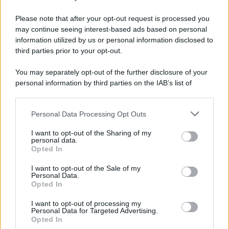
se fosse ancora
impegnato
con la madre di sua
figlia
,
dovrebbe intrattenersi con la sua
vecchia fiamma
? Ad
Please note that after your opt-out request is processed you
ogni modo, fino a che
Riccardo Scamarcio
e/o
Benedetta Porcaroli
non faranno luce sulla natura del
may continue seeing interest-based ads based on personal
loro
rapporto
, quelle appena riportate restano solo
information utilized by us or personal information disclosed to
indiscrezioni
. Sebbene piuttosto esplicite.
third parties prior to your opt-out.
You may separately opt-out of the further disclosure of your
personal information by third parties on the IAB’s list of
downstream participants.
Personal Data Processing Opt Outs
This information may also be disclosed by us to third parties
on the IAB’s List of Downstream Participants that may further
I want to opt-out of the Sharing of my
disclose it to other third parties.
personal data.
Opted In
Please note that this website/app uses one or more Google
services and may gather and store information including but
I want to opt-out of the Sale of my
Personal Data.
not limited to your visit or usage behaviour. You may click to
Opted In
grant or deny consent to Google and its third-party tags to
use your data for below specified purposes in below Google
I want to opt-out of processing my
consent section.
Personal Data for Targeted Advertising.
Leggi anche
Opted In