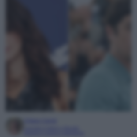
Chiara Carnà
Laureata in lettere e filosofia
Esperta in cinema e televisione