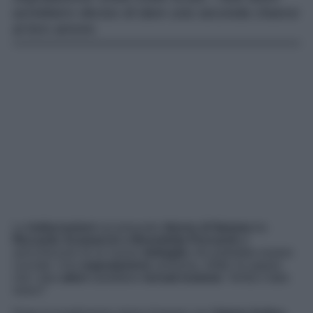
avrebbero deciso di dare una seconda chance
al loro amore.
Le
indiscrezioni
sul presunto
ritorno di fiamma
tra
Riccardo Scamarcio e Benedetta Porcaroli
si
arricchiscono di un nuovo
dettaglio
che potrebbe essere
cruciale. Una
segnalazione
anonima, infatti, fa sapere
che i due
attori
sarebbero
tornati insieme
. Verità o fake
news?