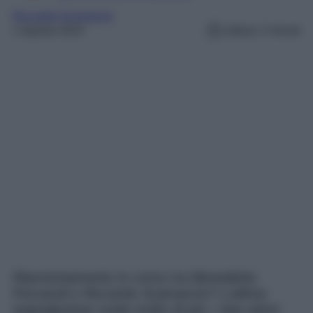
Riccardo Scamarcio
1 Agosto 2023
Lettura: 2 minuti
Riavvicinamento in corso tra Benedetta
Porcaroli e Riccardo Scamarcio? L’ultima
segnalazione svela molto di più: i due attori