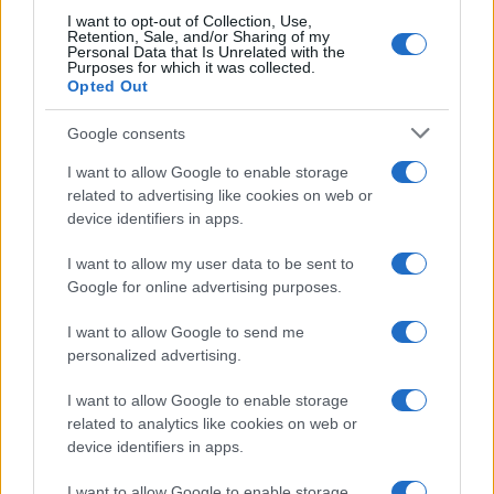
I want to opt-out of Collection, Use,
Retention, Sale, and/or Sharing of my
Personal Data that Is Unrelated with the
Purposes for which it was collected.
Gossip
Opted Out
Temptation Island, presentata
la prima coppia: chi sono
Google consents
Gabriele e Sara
I want to allow Google to enable storage
related to advertising like cookies on web or
Gossip
device identifiers in apps.
Uomini e Donne, le parole di Andrea
I want to allow my user data to be sent to
Zelletta sulla compagna Natalia
Google for online advertising purposes.
Paragoni: “L’affronteremo insieme”
I want to allow Google to send me
personalized advertising.
Gossip
Uomini e Donne, Natalia
I want to allow Google to enable storage
Paragoni rivela sui social: “Ho il
related to analytics like cookies on web or
linfoma di Hodgkin”
device identifiers in apps.
I want to allow Google to enable storage