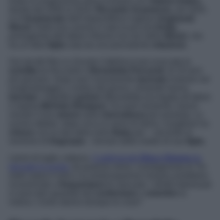
Dopo la lunghissima storia d’amore con
Valeria Golino
,
durata dal 2006 al 2018,
Riccardo Scamarcio,
nel 2020,
si è
innamorato
dell’imprenditrice inglese
Angharad
Wood.
Dalla loro unione è nata la piccola
Emily
,
primogenita dell’attore 43enne ma non della
Wood
, che
ha un’altra
figlia
nata da una precedente
relazione.
Sul set del film
La Scuola Cattolica
è poi scoccata la
scintilla
tra Riccardo e
Benedetta Porcaroli
, di 19 anni
più giovane. Dopo aver nuovamente
lavorato
insieme nel
lungometraggio
L’ombra del giorno,
entrambi hanno
lasciato
i rispettivi
partner
(Benedetta era legata all’attore
e regista
Michele Alhaique
). Da quel momento, hanno
vissuto il loro
amore
nella
riservatezza
più assoluta. Lo
scorso ottobre, dopo circa un anno di storia, il pugliese ha
chiuso
con la star della serie
Baby
per – secondo la
versione di
Dagospia
– tornare dalla madre di sua
figlia
.
I primi di luglio, tuttavia,
il settimanale
Diva e Donna
ha
lanciato lo scoop:
da qualche mese, il protagonista di
Tre
metri sopra il cielo
e la venticinquenne romana avrebbero
ricominciato a
frequentarsi
di nascosto. I diretti interessati
si sono ben guardati dal
confermare
o
smentire
la
notizia. Come stanno dunque le cose?