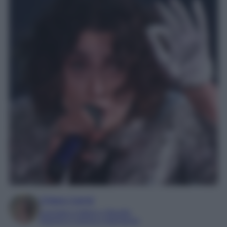
Chiara Carnà
Laureata in lettere e filosofia
Esperta in cinema e televisione