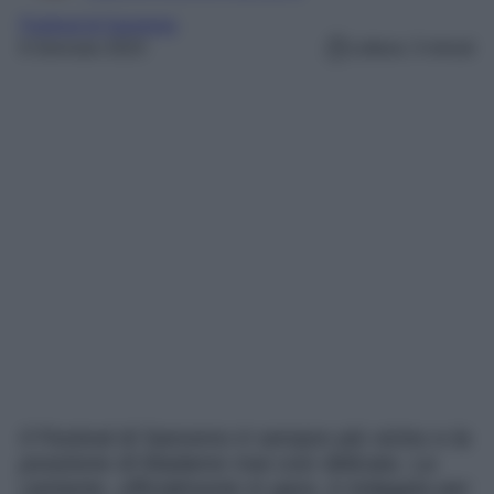
Festival di Sanremo
6 Gennaio 2023
Lettura: 3 minuti
Il Festival di Sanremo è sempre più vicino e la
posizione di Madame mai così delicata. La
cantante, ufficialmente in gara, è indagata per