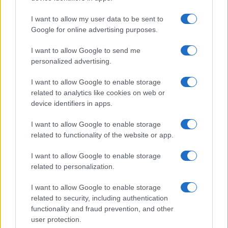
Uomini e Donne, le parole di Andrea
I want to allow my user data to be sent to
Zelletta sulla compagna Natalia
Google for online advertising purposes.
Paragoni: “L’affronteremo insieme”
I want to allow Google to send me
personalized advertising.
Gossip
Uomini e Donne, Natalia
I want to allow Google to enable storage
Paragoni rivela sui social: “Ho il
related to analytics like cookies on web or
linfoma di Hodgkin”
device identifiers in apps.
I want to allow Google to enable storage
Gossip
related to functionality of the website or app.
Grande Fratello, Stefania Orlando
I want to allow Google to enable storage
rivela solo ora: “Mi sarebbe
related to personalization.
piaciuto un ruolo da opinionista”
I want to allow Google to enable storage
related to security, including authentication
functionality and fraud prevention, and other
user protection.