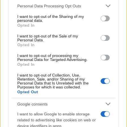
Personal Data Processing Opt Outs
This information may also be disclosed by us to third parties
on the IAB’s List of Downstream Participants that may further
I want to opt-out of the Sharing of my
disclose it to other third parties.
personal data.
Opted In
Please note that this website/app uses one or more Google
services and may gather and store information including but
I want to opt-out of the Sale of my
Personal Data.
not limited to your visit or usage behaviour. You may click to
Opted In
grant or deny consent to Google and its third-party tags to
use your data for below specified purposes in below Google
I want to opt-out of processing my
consent section.
Personal Data for Targeted Advertising.
Leggi anche
Opted In
I want to opt-out of Collection, Use,
Retention, Sale, and/or Sharing of my
Personal Data that Is Unrelated with the
Purposes for which it was collected.
Gossip
Opted Out
Temptation Island, presentata
la prima coppia: chi sono
Google consents
Gabriele e Sara
I want to allow Google to enable storage
related to advertising like cookies on web or
Gossip
device identifiers in apps.