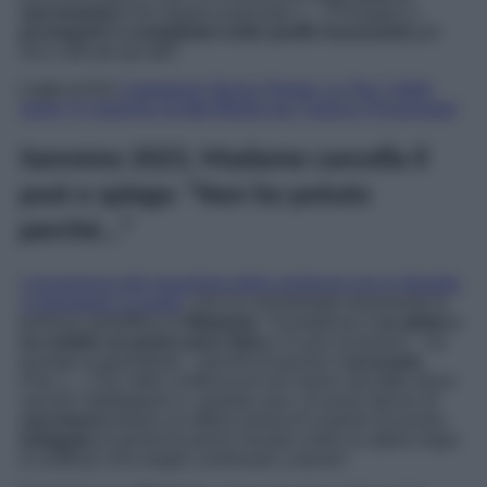
vaccinazioni
che reputa essenziali. […] Proseguo e
proseguirò a completare tutte quelle necessarie
per
me e utili per gli altri”
.
Leggi anche
Capolavori Senza Tempo: La Top 7 delle
Serie TV Storiche Scritte Meglio per Trama e Personaggi
Sanremo 2023, Madame cancella il
post e spiega: “Non ho potuto
perché…”
L’incoerenza del monologo della ventenne non è sfuggita
a Selvaggia Lucarelli
, che ha commentato duramente la
prolissa autodifesa di
Madame
. “
Il problema è
se abbia o
no esibito un green pass falso
e in più occasioni
– ha
tuonato la giornalista –
perché di questo è
accusata
.
Fine.
[…]
Tra l’altro
confessa di non avere mai fatto alcun
vaccino obbligatorio e, guarda caso, di avere deciso di
vaccinarsi
proprio un attimo prima di scoprire di essere
indagata
(e quindi di averlo iniziato a fare un attimo dopo
la notifica). Era meglio continuare a tacere”.