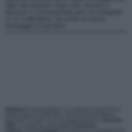
false vaccinazioni. Dopo aver rimosso il
discusso e sconclusionato post su Instagram
in cui si difendeva, ha scritto un nuovo
messaggio ai suoi fans.
Madame
fa marcia indietro. La cantante sa bene che la
posta in gioco è molto alta e che non può permettersi
passi falsi: in ballo c’è la sua partecipazione a
Sanremo
2023
. La ventenne, all’anagrafe
Francesca
Calearo,
risulta
indagata
nell’ambito di un’inchiesta della