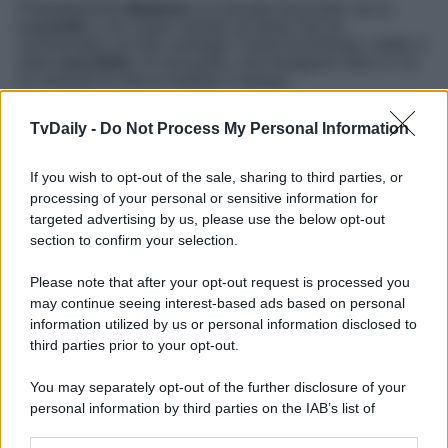
Probabilmente
Madame
si è trovata d’accordo con la
Lucarelli
e con il gran numero di utenti che ha
commentato con toni analoghi. Il post incriminato, infatti, è
stato
cancellato
. Al suo posto, una Instagram story in cui
la cantante fa marcia indietro e spiega:
TvDaily -
Do Not Process My Personal Information
Tolgo l’ultimo post per dare spazio al nuovo progetto
e
lasciando che l’indagine faccia il suo corso
. I
If you wish to opt-out of the sale, sharing to third parties, or
dettagli legati al caso non ho potuto darli perché
processing of your personal or sensitive information for
appunto
sono sotto indagine
ed è in quella sede
che se ne dovrà discutere. Ne riparleremo in caso a
targeted advertising by us, please use the below opt-out
processo finito,
ora aggiungere altro è superfluo,
section to confirm your selection.
tocca aspettare gli esiti. Mi spiace per tutto quello
che sta succedendo. Vediamo come andrà, per ora
Please note that after your opt-out request is processed you
avanti tutta che c’è tanto tanto tanto da viversi. Tutto
may continue seeing interest-based ads based on personal
“il bene nel male”. Un abbraccio.
information utilized by us or personal information disclosed to
third parties prior to your opt-out.
You may separately opt-out of the further disclosure of your
personal information by third parties on the IAB’s list of
downstream participants.