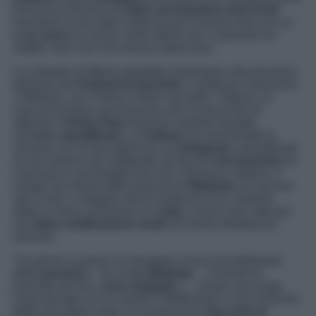
Procura di Vicenza su
false vaccinazioni anti-Covid
.
Due giorni fa ha rotto il silenzio per la prima volta con un
lungo
post
sui social. Nelle ultime ore, la giovane ha
stupito i fans con una mossa improvvisa.
La cantante di
Marea
dovrebbe partecipare alla prossima
edizione del
Festival di Sanremo
, il partenza il prossimo
7 febbraio, con il brano
Il bene nel male
. Tuttavia, se
l’accusa di falsa vaccinazione anti-Covid al fine di
ottenere il
Green Pass
dovesse risultare fondata,
verrebbe
squalificata.
La
Calearo
ha commentato la
vicenda con un bel papirozzo su
Instagram,
ammettendo
di non essersi mai sottoposta ad alcuna
vaccinazione
(è
cresciuta in una famiglia No-vax). Nessuno, tuttavia, è
entrato nel merito delle posizioni di
Madame
sul vaccino
anti Covid. L’indagine dovrà verificare se la cantante
abbia o meno commesso un
reato
, ovvero aver ottenuto
una
falsa certificazione
verde
ed averla sfruttata per
lavorare.
“
Un giorno a pranzo in montagna arriva una telefonata
dalla
questura
– ha scritto
Madame
–
Il lunedì mi
presento da loro,
sono indagata
. […] Dopo una lunga
chiacchierata con un medico infettivologo e una revisione
delle mie ultime visite, lui mi prescrive
una serie di