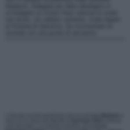
Madame, indagata per falso ideologico in
un’indagine su Green Pass ottenuti in modo
non lecito. Un celebre cantante, molto legato
al Festival di Sanremo, ha commentato la
vicenda con una punta di sarcasmo.
L’intricata vicenda giudiziaria che ha coinvolto
Madame
a
meno di un mese dal debutto di
Sanremo 2023
continua
a far discutere. La cantante vicentina, all’anagrafe