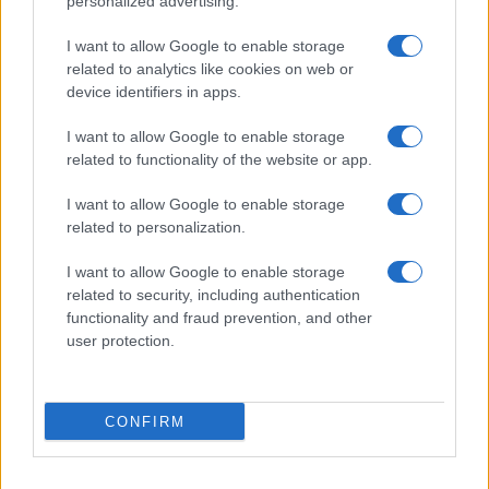
personalized advertising.
Gossip
Uomini e Donne, Natalia
I want to allow Google to enable storage
Paragoni rivela sui social: “Ho il
related to analytics like cookies on web or
linfoma di Hodgkin”
device identifiers in apps.
I want to allow Google to enable storage
Gossip
related to functionality of the website or app.
Grande Fratello, Stefania Orlando
I want to allow Google to enable storage
rivela solo ora: “Mi sarebbe
related to personalization.
piaciuto un ruolo da opinionista”
I want to allow Google to enable storage
related to security, including authentication
functionality and fraud prevention, and other
user protection.
© – TvDaily.it – Anicaflash S.r.l. – P.Iva 01816001000 – Testata Giornalistica
registrata presso il Tribunale ordinario di Roma, n° 35/2019 del 14/03/2019
CONFIRM
Chi siamo
Redazione
Codice Etico
Contatti