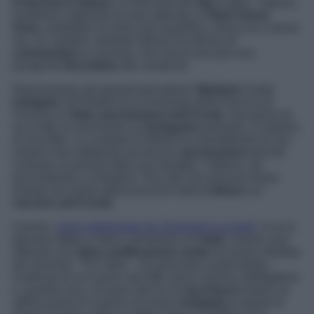
Francesca Calearo
, è nella lista dei
big
in gara. Tuttavia,
risultasse colpevole di aver ottenuto un
falso Green
Pass,
andrebbe incontro alla squalifica, senza se e senza
ma. Un celebre cantante italiano ha deciso di
commentare
la vicenda, non senza lanciare una
pungente
frecciatina
alla ventenne.
Riassumiamo gli episodi precedenti.
Madame
risulta
indagata
nell’ambito di un’inchiesta della Procura di
Vicenza su
false vaccinazioni anti-Covid
. Due giorni fa
ha scritto un post fiume su
Instagram
parlando, in soldoni,
di aria fritta. La cantante di
Marea
ha ammettendo di non
essersi mai sottoposta ad alcuna
vaccinazione
perché
contrario ai principi della sua famiglia. Tuttavia, sta
provvedendo a rimediare. Peccato che nessuno fosse
entrato nel merito delle posizioni della
Calearo
sul
vaccino anti Covid.
Il punto,
come sottolineato da Selvaggia Lucarelli,
è se la
giovane abbia o meno commesso un
reato
, ovvero aver
ottenuto una
falsa certificazione
verde
ed averla sfruttata
per lavorare. “
Tra l’altro
– ha precisato la giornalista –
confessa di non avere mai fatto alcun vaccino obbligatorio
e, guarda caso, di avere deciso di
vaccinarsi
proprio un
attimo prima di scoprire di essere
indagata
(e quindi di