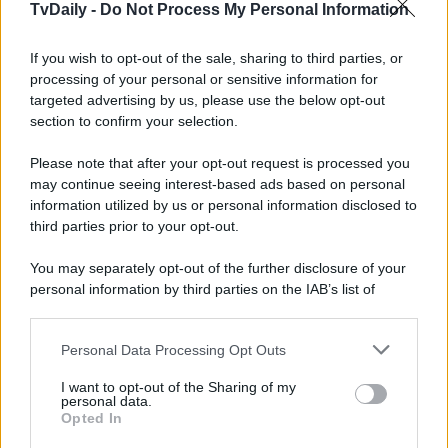
TvDaily -
Do Not Process My Personal Information
La storia di
Madame e del green pass
? Una bella
botta di pubblicità
per lei. L’importante però adesso
If you wish to opt-out of the sale, sharing to third parties, or
è che porti una bella
canzone,
perché in quella
processing of your personal or sensitive information for
manifestazione la canzone è la cosa più importante,
targeted advertising by us, please use the below opt-out
e
conta più del personaggio
.
section to confirm your selection.
Please note that after your opt-out request is processed you
A proposito di una sua eventuale capatina sul
palco
dell’Ariston
, invece,
Al Bano
ha spiazzato, svelando:
may continue seeing interest-based ads based on personal
“
Stiamo a vedere
cosa succederà, ancora non c’è nulla,
information utilized by us or personal information disclosed to
ma vediamo”.
third parties prior to your opt-out.
You may separately opt-out of the further disclosure of your
personal information by third parties on the IAB’s list of
downstream participants.
Personal Data Processing Opt Outs
This information may also be disclosed by us to third parties
on the IAB’s List of Downstream Participants that may further
I want to opt-out of the Sharing of my
disclose it to other third parties.
personal data.
Opted In
Please note that this website/app uses one or more Google