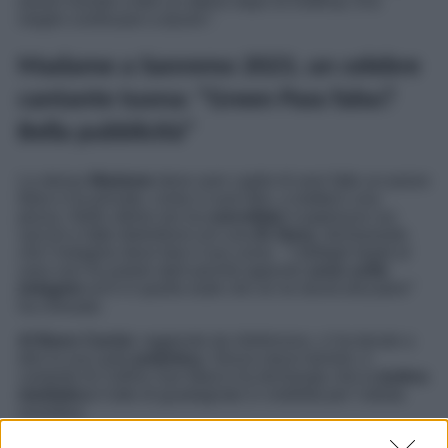
averlo iniziato a fare un attimo dopo la notifica). Era
meglio continuare a tacere”.
Madame a Sanremo 2023, un celebre
cantante tuona: “Green Pass falso?
Bella pubblicità”
La stessa
Madame
deve aver capito di aver fatto un passo
falso e ha provato, come si suol dire, a metterci una
pezza. Nelle ultime ore ha
cancellato
il papirozzo sui
vaccini e fatto dietrofront con una
IG Story
, dichiarando
che l’indagine deve fare il suo corso. “
I dettagli legati al
caso non ho potuto darli perché appunto
sono sotto
indagine
ed è in quella sede che se ne dovrà discutere
”
ha chiosato.
Al Bano Carrisi
, raggiunto da
Adnkronos
, ci ha tenuto a
dire la sua sulla
polemica
. Senza mezzi termini, il
cantante di Cellino San Marco ha dichiarato che la
bufera
mediatica
è tutto di guadagnato in visibilità per l’artista
vicentina.