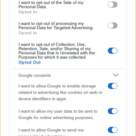
services and may gather and store information including but
I want to opt-out of the Sale of my
Personal Data.
not limited to your visit or usage behaviour. You may click to
Opted In
grant or deny consent to Google and its third-party tags to
use your data for below specified purposes in below Google
I want to opt-out of processing my
consent section.
Personal Data for Targeted Advertising.
Leggi anche
Opted In
I want to opt-out of Collection, Use,
Retention, Sale, and/or Sharing of my
Personal Data that Is Unrelated with the
Purposes for which it was collected.
Gossip
Opted Out
Temptation Island, presentata
la prima coppia: chi sono
Google consents
Gabriele e Sara
I want to allow Google to enable storage
related to advertising like cookies on web or
Gossip
device identifiers in apps.
Uomini e Donne, le parole di Andrea
I want to allow my user data to be sent to
Zelletta sulla compagna Natalia
Google for online advertising purposes.
Paragoni: “L’affronteremo insieme”
I want to allow Google to send me